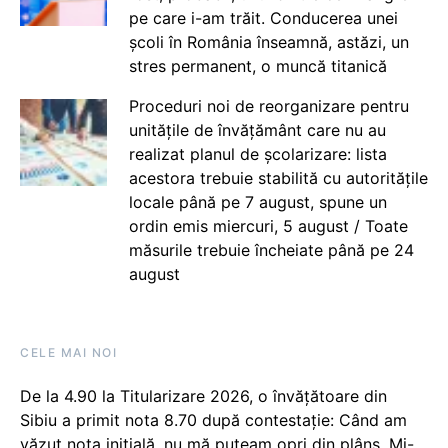
pe care i-am trăit. Conducerea unei
școli în România înseamnă, astăzi, un
stres permanent, o muncă titanică
Proceduri noi de reorganizare pentru
unitățile de învățământ care nu au
realizat planul de școlarizare: lista
acestora trebuie stabilită cu autoritățile
locale până pe 7 august, spune un
ordin emis miercuri, 5 august / Toate
măsurile trebuie încheiate până pe 24
august
CELE MAI NOI
De la 4.90 la Titularizare 2026, o învățătoare din
Sibiu a primit nota 8.70 după contestație: Când am
văzut nota inițială, nu mă puteam opri din plâns. Mi-