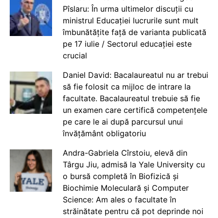
Pîslaru: În urma ultimelor discuții cu
ministrul Educației lucrurile sunt mult
îmbunătățite față de varianta publicată
pe 17 iulie / Sectorul educației este
crucial
Daniel David: Bacalaureatul nu ar trebui
să fie folosit ca mijloc de intrare la
facultate. Bacalaureatul trebuie să fie
un examen care certifică competențele
pe care le ai după parcursul unui
învățământ obligatoriu
Andra-Gabriela Cîrstoiu, elevă din
Târgu Jiu, admisă la Yale University cu
o bursă completă în Biofizică și
Biochimie Moleculară și Computer
Science: Am ales o facultate în
străinătate pentru că pot deprinde noi