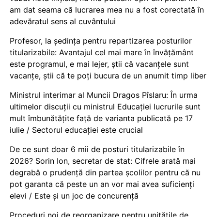
am dat seama că lucrarea mea nu a fost corectată în
adevăratul sens al cuvântului
Profesor, la ședința pentru repartizarea posturilor
titularizabile: Avantajul cel mai mare în învățământ
este programul, e mai lejer, știi că vacanțele sunt
vacanţe, știi că te poți bucura de un anumit timp liber
Ministrul interimar al Muncii Dragos Pîslaru: În urma
ultimelor discuții cu ministrul Educației lucrurile sunt
mult îmbunătățite față de varianta publicată pe 17
iulie / Sectorul educației este crucial
De ce sunt doar 6 mii de posturi titularizabile în
2026? Sorin Ion, secretar de stat: Cifrele arată mai
degrabă o prudență din partea școlilor pentru că nu
pot garanta că peste un an vor mai avea suficienți
elevi / Este și un joc de concurență
Proceduri noi de reorganizare pentru unitățile de