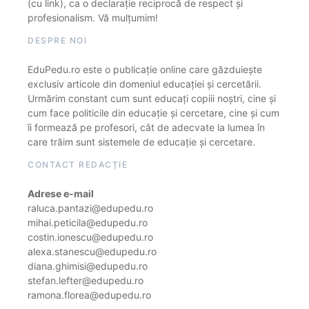
(cu link), ca o declarație reciprocă de respect și
profesionalism. Vă mulțumim!
DESPRE NOI
EduPedu.ro este o publicație online care găzduiește
exclusiv articole din domeniul educației și cercetării.
Urmărim constant cum sunt educați copiii noștri, cine și
cum face politicile din educație și cercetare, cine și cum
îi formează pe profesori, cât de adecvate la lumea în
care trăim sunt sistemele de educație și cercetare.
CONTACT REDACȚIE
Adrese e-mail
raluca.pantazi@edupedu.ro
mihai.peticila@edupedu.ro
costin.ionescu@edupedu.ro
alexa.stanescu@edupedu.ro
diana.ghimisi@edupedu.ro
stefan.lefter@edupedu.ro
ramona.florea@edupedu.ro