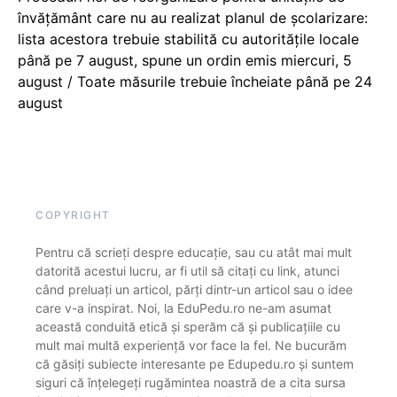
învățământ care nu au realizat planul de școlarizare:
lista acestora trebuie stabilită cu autoritățile locale
până pe 7 august, spune un ordin emis miercuri, 5
august / Toate măsurile trebuie încheiate până pe 24
august
COPYRIGHT
Pentru că scrieți despre educație, sau cu atât mai mult
datorită acestui lucru, ar fi util să citați cu link, atunci
când preluați un articol, părți dintr-un articol sau o idee
care v-a inspirat. Noi, la EduPedu.ro ne-am asumat
această conduită etică și sperăm că și publicațiile cu
mult mai multă experiență vor face la fel. Ne bucurăm
că găsiți subiecte interesante pe Edupedu.ro și suntem
siguri că înțelegeți rugămintea noastră de a cita sursa