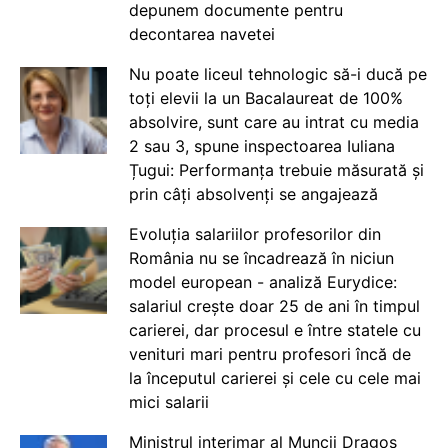
depunem documente pentru
decontarea navetei
Nu poate liceul tehnologic să-i ducă pe
toți elevii la un Bacalaureat de 100%
absolvire, sunt care au intrat cu media
2 sau 3, spune inspectoarea Iuliana
Țugui: Performanța trebuie măsurată și
prin câți absolvenți se angajează
Evoluția salariilor profesorilor din
România nu se încadrează în niciun
model european - analiză Eurydice:
salariul crește doar 25 de ani în timpul
carierei, dar procesul e între statele cu
venituri mari pentru profesori încă de
la începutul carierei și cele cu cele mai
mici salarii
Ministrul interimar al Muncii Dragos