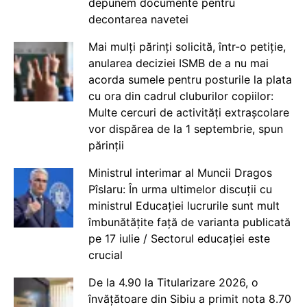
depunem documente pentru
decontarea navetei
Mai mulți părinți solicită, într-o petiție,
anularea deciziei ISMB de a nu mai
acorda sumele pentru posturile la plata
cu ora din cadrul cluburilor copiilor:
Multe cercuri de activități extrașcolare
vor dispărea de la 1 septembrie, spun
părinții
Ministrul interimar al Muncii Dragos
Pîslaru: În urma ultimelor discuții cu
ministrul Educației lucrurile sunt mult
îmbunătățite față de varianta publicată
pe 17 iulie / Sectorul educației este
crucial
De la 4.90 la Titularizare 2026, o
învățătoare din Sibiu a primit nota 8.70