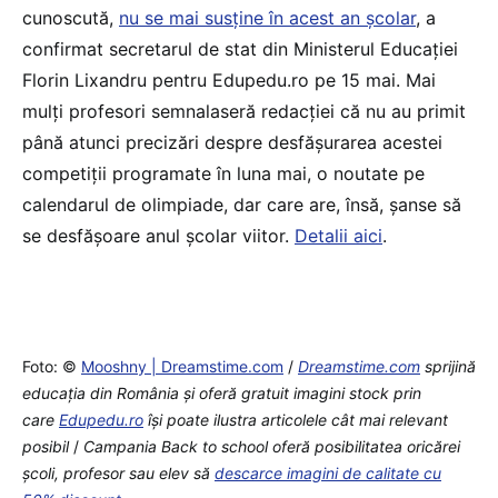
cunoscută,
nu se mai susține în acest an școlar
, a
confirmat secretarul de stat din Ministerul Educației
Florin Lixandru pentru Edupedu.ro pe 15 mai. Mai
mulți profesori semnalaseră redacției că nu au primit
până atunci precizări despre desfășurarea acestei
competiții programate în luna mai, o noutate pe
calendarul de olimpiade, dar care are, însă, șanse să
se desfășoare anul școlar viitor.
Detalii aici
.
Foto: © ​
Mooshny | Dreamstime.com
/
Dreamstime.com
sprijină
educaţia din România şi oferă gratuit imagini stock prin
care
Edupedu.ro
îşi poate ilustra articolele cât mai relevant
posibil
/
Campania Back to school oferă posibilitatea oricărei
școli, profesor sau elev să
descarce imagini de calitate cu