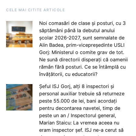
CELE MAI CITITE ARTICOLE
Noi comasări de clase și posturi, cu 3
săptămâni până la debutul anului
școlar 2026-2027, sunt semnalate de
Alin Badea, prim-vicepreședinte USLI
Gorj: Ministerul o comite grav de tot.
Ne sună directorii disperați că oamenii
rămân fără posturi. Ce se întâmplă cu
învățătorii, cu educatorii?
Șeful ISJ Gorj, alți 8 inspectori și
personal auxiliar trebuie să returneze
peste 55.000 de lei, bani acordați
pentru decontarea navetei, timp de
peste un an / Inspectorul general,
Marian Staicu: La vremea aceea nu
eram inspector șef. ISJ ne-a cerut să