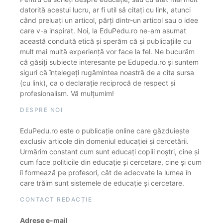
datorită acestui lucru, ar fi util să citați cu link, atunci
când preluați un articol, părți dintr-un articol sau o idee
care v-a inspirat. Noi, la EduPedu.ro ne-am asumat
această conduită etică și sperăm că și publicațiile cu
mult mai multă experiență vor face la fel. Ne bucurăm
că găsiți subiecte interesante pe Edupedu.ro și suntem
siguri că înțelegeți rugămintea noastră de a cita sursa
(cu link), ca o declarație reciprocă de respect și
profesionalism. Vă mulțumim!
DESPRE NOI
EduPedu.ro este o publicație online care găzduiește
exclusiv articole din domeniul educației și cercetării.
Urmărim constant cum sunt educați copiii noștri, cine și
cum face politicile din educație și cercetare, cine și cum
îi formează pe profesori, cât de adecvate la lumea în
care trăim sunt sistemele de educație și cercetare.
CONTACT REDACȚIE
Adrese e-mail