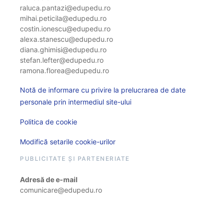
raluca.pantazi@edupedu.ro
mihai.peticila@edupedu.ro
costin.ionescu@edupedu.ro
alexa.stanescu@edupedu.ro
diana.ghimisi@edupedu.ro
stefan.lefter@edupedu.ro
ramona.florea@edupedu.ro
Notă de informare cu privire la prelucrarea de date
personale prin intermediul site-ului
Politica de cookie
Modifică setarile cookie-urilor
PUBLICITATE ȘI PARTENERIATE
Adresă de e-mail
comunicare@edupedu.ro