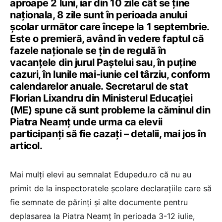
aproape 2 luni, iar din 10 zile cât se ține
naționala, 8 zile sunt în perioada anului
școlar următor care începe la 1 septembrie.
Este o premieră, având în vedere faptul că
fazele naționale se țin de regulă în
vacanțele din jurul Paștelui sau, în puține
cazuri, în lunile mai-iunie cel târziu, conform
calendarelor anuale. Secretarul de stat
Florian Lixandru din Ministerul Educației
(ME) spune că sunt probleme la căminul din
Piatra Neamț unde urma ca elevii
participanți să fie cazați – detalii, mai jos în
articol.
Mai mulți elevi au semnalat Edupedu.ro că nu au
primit de la inspectoratele școlare declarațiile care să
fie semnate de părinți și alte documente pentru
deplasarea la Piatra Neamț în perioada 3-12 iulie,