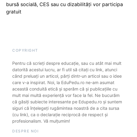
bursă socială, CES sau cu dizabilităţi vor participa
gratuit
COPYRIGHT
Pentru că scrieți despre educație, sau cu atât mai mult
datorită acestui lucru, ar fi util să citați cu link, atunci
când preluați un articol, părți dintr-un articol sau o idee
care v-a inspirat. Noi, la EduPedu.ro ne-am asumat
această conduită etică și sperăm că și publicațiile cu
mult mai multă experiență vor face la fel. Ne bucurăm
că găsiți subiecte interesante pe Edupedu.ro și suntem
siguri că înțelegeți rugămintea noastră de a cita sursa
(cu link), ca o declarație reciprocă de respect și
profesionalism. Vă mulțumim!
DESPRE NOI