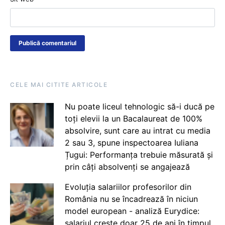
CELE MAI CITITE ARTICOLE
Nu poate liceul tehnologic să-i ducă pe
toți elevii la un Bacalaureat de 100%
absolvire, sunt care au intrat cu media
2 sau 3, spune inspectoarea Iuliana
Țugui: Performanța trebuie măsurată și
prin câți absolvenți se angajează
Evoluția salariilor profesorilor din
România nu se încadrează în niciun
model european - analiză Eurydice:
salariul crește doar 25 de ani în timpul