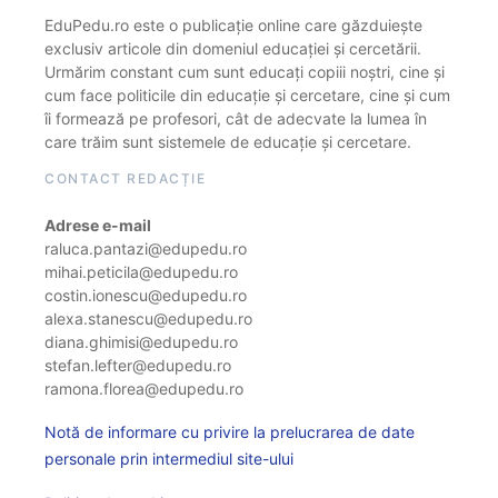
EduPedu.ro este o publicație online care găzduiește
exclusiv articole din domeniul educației și cercetării.
Urmărim constant cum sunt educați copiii noștri, cine și
cum face politicile din educație și cercetare, cine și cum
îi formează pe profesori, cât de adecvate la lumea în
care trăim sunt sistemele de educație și cercetare.
CONTACT REDACȚIE
Adrese e-mail
raluca.pantazi@edupedu.ro
mihai.peticila@edupedu.ro
costin.ionescu@edupedu.ro
alexa.stanescu@edupedu.ro
diana.ghimisi@edupedu.ro
stefan.lefter@edupedu.ro
ramona.florea@edupedu.ro
Notă de informare cu privire la prelucrarea de date
personale prin intermediul site-ului