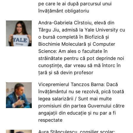
pe care le ai după parcursul unui
învățământ obligatoriu
Andra-Gabriela Cîrstoiu, elevă din
Târgu Jiu, admisă la Yale University cu
o bursă completă în Biofizică și
Biochimie Moleculară și Computer
Science: Am ales o facultate în
străinătate pentru că pot deprinde noi
cunoștințe, dar vreau să mă întorc în
țară și să devin profesor
Vicepremierul Tanczos Barna: Dacă
învățământul nu se rezolvă, pică toată
legea salarizării / Sunt mai multe
promisiuni din partea Guvernului către
angajații din educație și nu par a fi
respectate
Aura Stănculescu, consilier școlar: