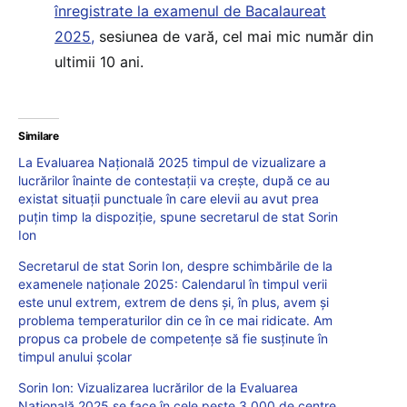
înregistrate la examenul de Bacalaureat
2025,
sesiunea de vară, cel mai mic număr din
ultimii 10 ani.
Similare
La Evaluarea Națională 2025 timpul de vizualizare a
lucrărilor înainte de contestații va crește, după ce au
existat situații punctuale în care elevii au avut prea
puțin timp la dispoziție, spune secretarul de stat Sorin
Ion
Secretarul de stat Sorin Ion, despre schimbările de la
examenele naționale 2025: Calendarul în timpul verii
este unul extrem, extrem de dens şi, în plus, avem şi
problema temperaturilor din ce în ce mai ridicate. Am
propus ca probele de competenţe să fie susţinute în
timpul anului şcolar
Sorin Ion: Vizualizarea lucrărilor de la Evaluarea
Națională 2025 se face în cele peste 3.000 de centre