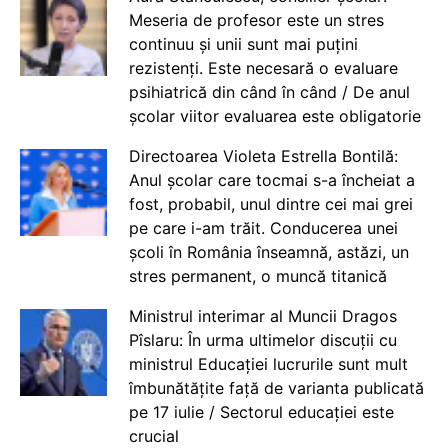
Meseria de profesor este un stres
continuu și unii sunt mai puțini
rezistenți. Este necesară o evaluare
psihiatrică din când în când / De anul
școlar viitor evaluarea este obligatorie
Directoarea Violeta Estrella Bontilă:
Anul școlar care tocmai s-a încheiat a
fost, probabil, unul dintre cei mai grei
pe care i-am trăit. Conducerea unei
școli în România înseamnă, astăzi, un
stres permanent, o muncă titanică
Ministrul interimar al Muncii Dragos
Pîslaru: În urma ultimelor discuții cu
ministrul Educației lucrurile sunt mult
îmbunătățite față de varianta publicată
pe 17 iulie / Sectorul educației este
crucial