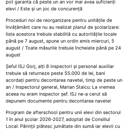
pot garanta că peste un an vor mai avea suficienți
elevi / Este și un joc de concurență
Proceduri noi de reorganizare pentru unitățile de
învățământ care nu au realizat planul de școlarizare:
lista acestora trebuie stabilită cu autoritățile locale
până pe 7 august, spune un ordin emis miercuri, 5
august / Toate măsurile trebuie încheiate până pe 24
august
Șeful ISJ Gorj, alți 8 inspectori și personal auxiliar
trebuie să returneze peste 55.000 de lei, bani
acordați pentru decontarea navetei, timp de peste un
an / Inspectorul general, Marian Staicu: La vremea
aceea nu eram inspector șef. ISJ ne-a cerut să
depunem documente pentru decontarea navetei
Program de afterschool pentru unii elevi din sectorul
1 în anul școlar 2026-2027, adoptat de Consiliul
Local: Părinții plătesc jumătate din sumă iar elevii cu