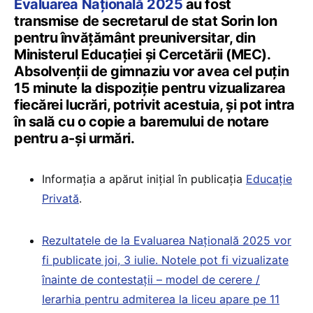
Evaluarea Națională 2025
au fost
transmise de secretarul de stat Sorin Ion
pentru învățământ preuniversitar, din
Ministerul Educației și Cercetării (MEC).
Absolvenții de gimnaziu vor avea cel puțin
15 minute la dispoziție pentru vizualizarea
fiecărei lucrări, potrivit acestuia, și pot intra
în sală cu o copie a baremului de notare
pentru a-și urmări.
⁠Informația a apărut inițial în publicația
Educație
Privată
.
Rezultatele de la Evaluarea Națională 2025 vor
fi publicate joi, 3 iulie. Notele pot fi vizualizate
înainte de contestații – model de cerere /
Ierarhia pentru admiterea la liceu apare pe 11