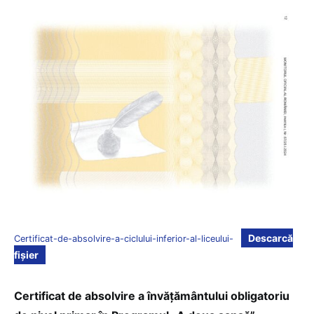
Descarcă
Certificat-de-absolvire-a-ciclului-inferior-al-liceului-
fișier
Certificat de absolvire a învățământului obligatoriu