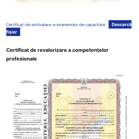
Descarcă
Certificat-de-echivalare-a-examenului-de-capacitate
fișier
Certificat de revalorizare a competențelor
profesionale