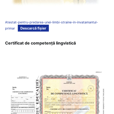
Atestat-pentru-predarea-unei-limbi-straine-in-invatamantul-
Descarcă fișier
primar
Certificat de competență lingvistică