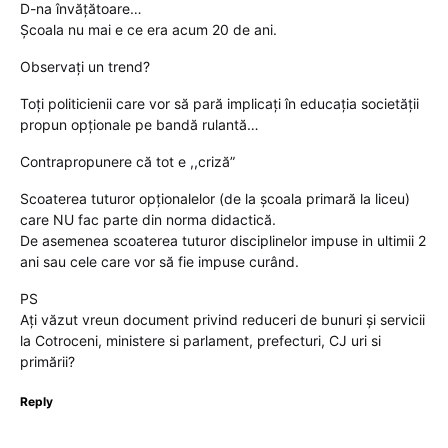
D-na învățătoare…
Școala nu mai e ce era acum 20 de ani.
Observați un trend?
Toți politicienii care vor să pară implicați în educația societății
propun opționale pe bandă rulantă…
Contrapropunere că tot e ,,criză”
Scoaterea tuturor opționalelor (de la școala primară la liceu)
care NU fac parte din norma didactică.
De asemenea scoaterea tuturor disciplinelor impuse in ultimii 2
ani sau cele care vor să fie impuse curând.
PS
Ați văzut vreun document privind reduceri de bunuri și servicii
la Cotroceni, ministere si parlament, prefecturi, CJ uri si
primării?
Reply