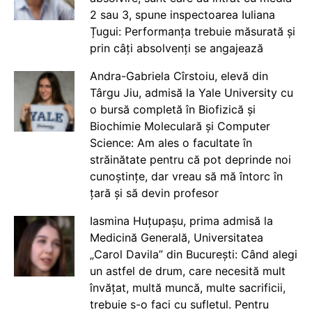
2 sau 3, spune inspectoarea Iuliana
Țugui: Performanța trebuie măsurată și
prin câți absolvenți se angajează
Andra-Gabriela Cîrstoiu, elevă din
Târgu Jiu, admisă la Yale University cu
o bursă completă în Biofizică și
Biochimie Moleculară și Computer
Science: Am ales o facultate în
străinătate pentru că pot deprinde noi
cunoștințe, dar vreau să mă întorc în
țară și să devin profesor
Iasmina Huțupașu, prima admisă la
Medicină Generală, Universitatea
„Carol Davila” din București: Când alegi
un astfel de drum, care necesită mult
învățat, multă muncă, multe sacrificii,
trebuie s-o faci cu sufletul. Pentru