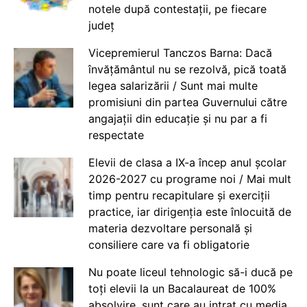
notele după contestații, pe fiecare
județ
Vicepremierul Tanczos Barna: Dacă
învățământul nu se rezolvă, pică toată
legea salarizării / Sunt mai multe
promisiuni din partea Guvernului către
angajații din educație și nu par a fi
respectate
Elevii de clasa a IX-a încep anul școlar
2026-2027 cu programe noi / Mai mult
timp pentru recapitulare și exerciții
practice, iar dirigenția este înlocuită de
materia dezvoltare personală și
consiliere care va fi obligatorie
Nu poate liceul tehnologic să-i ducă pe
toți elevii la un Bacalaureat de 100%
absolvire, sunt care au intrat cu media