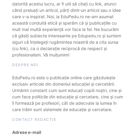
datorită acestui lucru, ar fi util să citați cu link, atunci
când preluați un articol, părți dintr-un articol sau o idee
care v-a inspirat. Noi, la EduPedu.ro ne-am asumat
această conduită etică și sperăm că și publicațiile cu
mult mai multă experiență vor face la fel. Ne bucurăm
că găsiți subiecte interesante pe Edupedu.ro și suntem
siguri că înțelegeți rugămintea noastră de a cita sursa
(cu link), ca o declarație reciprocă de respect și
profesionalism. Vă mulțumim!
DESPRE NOI
EduPedu.ro este o publicație online care găzduiește
exclusiv articole din domeniul educației și cercetării.
Urmărim constant cum sunt educați copiii noștri, cine și
cum face politicile din educație și cercetare, cine și cum
îi formează pe profesori, cât de adecvate la lumea în
care trăim sunt sistemele de educație și cercetare.
CONTACT REDACȚIE
Adrese e-mail