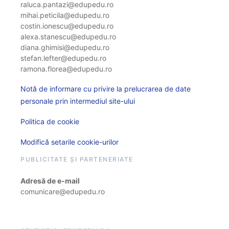
raluca.pantazi@edupedu.ro
mihai.peticila@edupedu.ro
costin.ionescu@edupedu.ro
alexa.stanescu@edupedu.ro
diana.ghimisi@edupedu.ro
stefan.lefter@edupedu.ro
ramona.florea@edupedu.ro
Notă de informare cu privire la prelucrarea de date
personale prin intermediul site-ului
Politica de cookie
Modifică setarile cookie-urilor
PUBLICITATE ȘI PARTENERIATE
Adresă de e-mail
comunicare@edupedu.ro