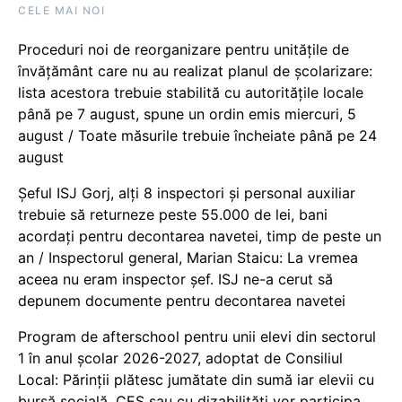
CELE MAI NOI
Proceduri noi de reorganizare pentru unitățile de
învățământ care nu au realizat planul de școlarizare:
lista acestora trebuie stabilită cu autoritățile locale
până pe 7 august, spune un ordin emis miercuri, 5
august / Toate măsurile trebuie încheiate până pe 24
august
Șeful ISJ Gorj, alți 8 inspectori și personal auxiliar
trebuie să returneze peste 55.000 de lei, bani
acordați pentru decontarea navetei, timp de peste un
an / Inspectorul general, Marian Staicu: La vremea
aceea nu eram inspector șef. ISJ ne-a cerut să
depunem documente pentru decontarea navetei
Program de afterschool pentru unii elevi din sectorul
1 în anul școlar 2026-2027, adoptat de Consiliul
Local: Părinții plătesc jumătate din sumă iar elevii cu
bursă socială, CES sau cu dizabilităţi vor participa