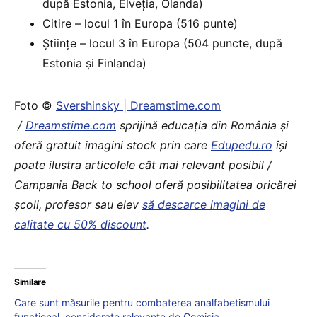
după Estonia, Elveția, Olanda)
Citire – locul 1 în Europa (516 punte)
Științe – locul 3 în Europa (504 puncte, după
Estonia și Finlanda)
Foto ©
Svershinsky | Dreamstime.com
/
Dreamstime.com
sprijină educaţia din România şi
oferă gratuit imagini stock prin care
Edupedu.ro
îşi
poate ilustra articolele cât mai relevant posibil /
Campania Back to school oferă posibilitatea oricărei
școli, profesor sau elev
să descarce imagini de
calitate cu 50% discount
.
Similare
Care sunt măsurile pentru combaterea analfabetismului
funcțional, considerate relevante de Comisia