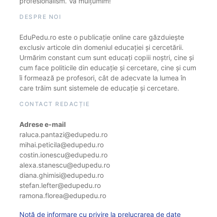
profesionalism. Vă mulțumim!
DESPRE NOI
EduPedu.ro este o publicație online care găzduiește
exclusiv articole din domeniul educației și cercetării.
Urmărim constant cum sunt educați copiii noștri, cine și
cum face politicile din educație și cercetare, cine și cum
îi formează pe profesori, cât de adecvate la lumea în
care trăim sunt sistemele de educație și cercetare.
CONTACT REDACȚIE
Adrese e-mail
raluca.pantazi@edupedu.ro
mihai.peticila@edupedu.ro
costin.ionescu@edupedu.ro
alexa.stanescu@edupedu.ro
diana.ghimisi@edupedu.ro
stefan.lefter@edupedu.ro
ramona.florea@edupedu.ro
Notă de informare cu privire la prelucrarea de date