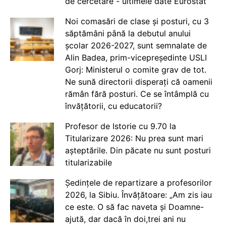
de cercetare - ultimele date Eurostat
Noi comasări de clase și posturi, cu 3
săptămâni până la debutul anului
școlar 2026-2027, sunt semnalate de
Alin Badea, prim-vicepreședinte USLI
Gorj: Ministerul o comite grav de tot.
Ne sună directorii disperați că oamenii
rămân fără posturi. Ce se întâmplă cu
învățătorii, cu educatorii?
Profesor de Istorie cu 9.70 la
Titularizare 2026: Nu prea sunt mari
așteptările. Din păcate nu sunt posturi
titularizabile
Ședințele de repartizare a profesorilor
2026, la Sibiu. Învățătoare: „Am zis iau
ce este. O să fac naveta și Doamne-
ajută, dar dacă în doi,trei ani nu