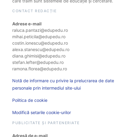
care trăim sunt sistemele de educație și cercetare.
CONTACT REDACȚIE
Adrese e-mail
raluca.pantazi@edupedu.ro
mihai.peticila@edupedu.ro
costin.ionescu@edupedu.ro
alexa.stanescu@edupedu.ro
diana.ghimisi@edupedu.ro
stefan.lefter@edupedu.ro
ramona.florea@edupedu.ro
Notă de informare cu privire la prelucrarea de date
personale prin intermediul site-ului
Politica de cookie
Modifică setarile cookie-urilor
PUBLICITATE ȘI PARTENERIATE
Adresă de e-mail