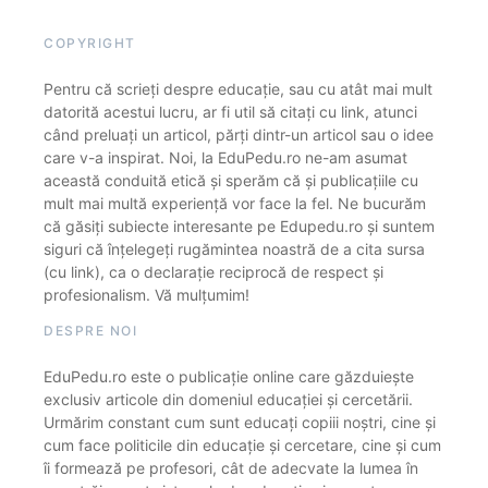
COPYRIGHT
Pentru că scrieți despre educație, sau cu atât mai mult
datorită acestui lucru, ar fi util să citați cu link, atunci
când preluați un articol, părți dintr-un articol sau o idee
care v-a inspirat. Noi, la EduPedu.ro ne-am asumat
această conduită etică și sperăm că și publicațiile cu
mult mai multă experiență vor face la fel. Ne bucurăm
că găsiți subiecte interesante pe Edupedu.ro și suntem
siguri că înțelegeți rugămintea noastră de a cita sursa
(cu link), ca o declarație reciprocă de respect și
profesionalism. Vă mulțumim!
DESPRE NOI
EduPedu.ro este o publicație online care găzduiește
exclusiv articole din domeniul educației și cercetării.
Urmărim constant cum sunt educați copiii noștri, cine și
cum face politicile din educație și cercetare, cine și cum
îi formează pe profesori, cât de adecvate la lumea în