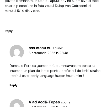
pozitie dominanta, in fata dulapului devine submisiva si face
chiar o plecaciune in fata zeului Dulap von Cotroceni lol –
minutul 5:14 din video.
Reply
asa vreau eu
spune:
3 octombrie 2022 la 22:48
Domnule Perplex ,comentariu dumneavoastra poate sa
insemne un plan de lectie pentru profesorii de limbi straine
!topicul este: body language !super !multumim !
Reply
Vlad Vodă-Țepeș
spune: