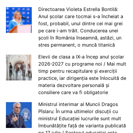
Directoarea Violeta Estrella Bontilă:
Anul școlar care tocmai s-a încheiat a
fost, probabil, unul dintre cei mai grei
pe care i-am trăit. Conducerea unei
școli în România înseamnă, astăzi, un
stres permanent, o muncă titanică
Elevii de clasa a IX-a încep anul școlar
2026-2027 cu programe noi / Mai mult
timp pentru recapitulare și exerciții
practice, iar dirigenția este înlocuită de
materia dezvoltare personală și
consiliere care va fi obligatorie
Ministrul interimar al Muncii Dragos
Pîslaru: În urma ultimelor discuții cu
ministrul Educației lucrurile sunt mult
îmbunătățite față de varianta publicată
pe 17 iulie / Sectorul educației este