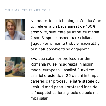
CELE MAI CITITE ARTICOLE
Nu poate liceul tehnologic să-i ducă pe
toți elevii la un Bacalaureat de 100%
absolvire, sunt care au intrat cu media
2 sau 3, spune inspectoarea Iuliana
Țugui: Performanța trebuie măsurată și
prin câți absolvenți se angajează
Evoluția salariilor profesorilor din
România nu se încadrează în niciun
model european - analiză Eurydice:
salariul crește doar 25 de ani în timpul
carierei, dar procesul e între statele cu
venituri mari pentru profesori încă de
la începutul carierei și cele cu cele mai
mici salarii