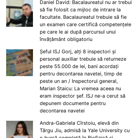
Daniel David: Bacalaureatul nu ar trebui
să fie folosit ca mijloc de intrare la
facultate. Bacalaureatul trebuie să fie
un examen care certifică competențele
pe care le ai după parcursul unui
învățământ obligatoriu
Șeful ISJ Gorj, alți 8 inspectori și
personal auxiliar trebuie să returneze
peste 55.000 de lei, bani acordați
pentru decontarea navetei, timp de
peste un an / Inspectorul general,
Marian Staicu: La vremea aceea nu
eram inspector șef. ISJ ne-a cerut să
depunem documente pentru
decontarea navetei
Andra-Gabriela Cîrstoiu, elevă din
Târgu Jiu, admisă la Yale University cu
o bursă completă în Biofizică și