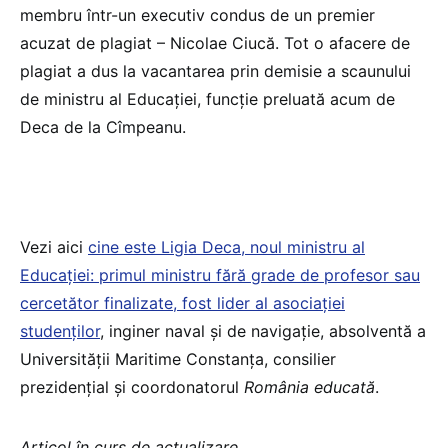
membru într-un executiv condus de un premier
acuzat de plagiat – Nicolae Ciucă. Tot o afacere de
plagiat a dus la vacantarea prin demisie a scaunului
de ministru al Educației, funcție preluată acum de
Deca de la Cîmpeanu.
Vezi aici
cine este Ligia Deca, noul ministru al
Educației: primul ministru fără grade de profesor sau
cercetător finalizate, fost lider al asociației
studenților
, inginer naval și de navigație, absolventă a
Universității Maritime Constanța, consilier
prezidențial și coordonatorul
România educată
.
Articol în curs de actualizare