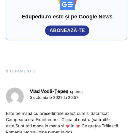
Edupedu.ro este și pe Google News
ABONEAZĂ-TE
9 COMMENTS
Vlad Vodă-Țepeș
spune:
5 octombrie 2022 la 20:57
Este pe mână cu președintele,exact cum si Sacrificat
Campeanu era.Exact cum si Ciuca al nostru (sa traiti!)
este.Sunt toti mana in mana si
in
.Ce grețos.Trăiască
Romania lucrului bine pupat in dos.