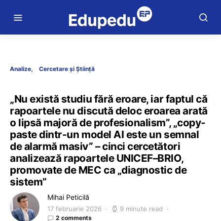
Analize
Cercetare și Știință
„Nu există studiu fără eroare, iar faptul că
rapoartele nu discută deloc eroarea arată
o lipsă majoră de profesionalism”, „copy-
paste dintr-un model AI este un semnal
de alarmă masiv” – cinci cercetători
analizează rapoartele UNICEF–BRIO,
promovate de MEC ca „diagnostic de
sistem”
Mihai Peticilă
17 februarie 2026
9 minute read
2 comments