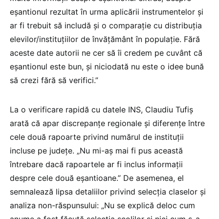
eșantionul rezultat în urma aplicării instrumentelor și
ar fi trebuit să includă și o comparație cu distribuția
elevilor/instituțiilor de învățământ în populație. Fără
aceste date autorii ne cer să îi credem pe cuvânt că
eșantionul este bun, și niciodată nu este o idee bună
să crezi fără să verifici.”
La o verificare rapidă cu datele INS, Claudiu Tufiș
arată că apar discrepanțe regionale și diferențe între
cele două rapoarte privind numărul de instituții
incluse pe județe. „Nu mi-aș mai fi pus această
întrebare dacă rapoartele ar fi inclus informații
despre cele două eșantioane.” De asemenea, el
semnalează lipsa detaliilor privind selecția claselor și
analiza non-răspunsului: „Nu se explică deloc cum