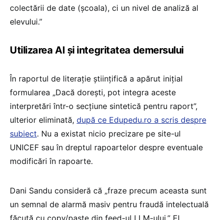
colectării de date (școala), ci un nivel de analiză al
elevului.”
Utilizarea AI și integritatea demersului
În raportul de literație științifică a apărut inițial
formularea „Dacă dorești, pot integra aceste
interpretări într-o secțiune sintetică pentru raport”,
ulterior eliminată,
după ce Edupedu.ro a scris despre
subiect
. Nu a existat nicio precizare pe site-ul
UNICEF sau în dreptul rapoartelor despre eventuale
modificări în rapoarte.
Dani Sandu consideră că „fraze precum aceasta sunt
un semnal de alarmă masiv pentru fraudă intelectuală
făcută cu copy/paste din feed-ul LLM-ului.” El