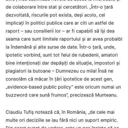
de colaborare între stat și cercetători. „Într-o țară
dezvoltată, riscurile pot exista, deși acolo, cei
implicați în politici publice care ar citi un astfel de
raport – sau consilierii lor – ar fi capabili să își dea
seama care sunt limitele raportului și ar avea probaibl
la îndemână și alte surse de date. Într-o țară, unde,
ipotetic vorbind, sunt tot felul de rubedenii, amatori
bine intenționați dar depășiți de situație, impostori și
plagiatori la butoane – Dumnezeu cu mila! Însă ne
consolăm că măcar în țări ipotetice de acest gen,
„evidence-based public policy” este oricum numai un
buzzword care sună frumos”, precizează Munteanu.
Claudiu Tufiș notează că, în România, „de cele mai
multe ori deciziile se iau fără nici un suport empiric.