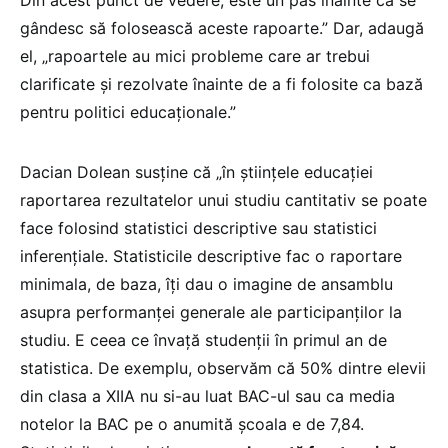
Din acest punct de vedere, este un pas înainte că se
gândesc să folosească aceste rapoarte.” Dar, adaugă
el, „rapoartele au mici probleme care ar trebui
clarificate și rezolvate înainte de a fi folosite ca bază
pentru politici educaționale.”
Dacian Dolean susține că „în științele educației
raportarea rezultatelor unui studiu cantitativ se poate
face folosind statistici descriptive sau statistici
inferențiale. Statisticile descriptive fac o raportare
minimala, de baza, îți dau o imagine de ansamblu
asupra performanței generale ale participanților la
studiu. E ceea ce învață studenții în primul an de
statistica. De exemplu, observăm că 50% dintre elevii
din clasa a XIIA nu si-au luat BAC-ul sau ca media
notelor la BAC pe o anumită școala e de 7,84.