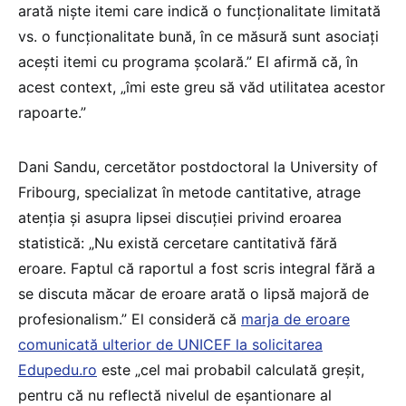
arată niște itemi care indică o funcționalitate limitată
vs. o funcționalitate bună, în ce măsură sunt asociați
acești itemi cu programa școlară.” El afirmă că, în
acest context, „îmi este greu să văd utilitatea acestor
rapoarte.”
Dani Sandu, cercetător postdoctoral la University of
Fribourg, specializat în metode cantitative, atrage
atenția și asupra lipsei discuției privind eroarea
statistică: „Nu există cercetare cantitativă fără
eroare. Faptul că raportul a fost scris integral fără a
se discuta măcar de eroare arată o lipsă majoră de
profesionalism.” El consideră că
marja de eroare
comunicată ulterior de UNICEF la solicitarea
Edupedu.ro
este „cel mai probabil calculată greșit,
pentru că nu reflectă nivelul de eșantionare al