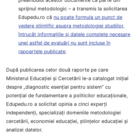
preambulul acestor documente ca parte din
sprijinul metodologic – a transmis la solicitarea
Edupedu.ro că
nu poate formula un punct de
vedere științific asupra metodologiei studiilor,
întrucât informațiile și datele complete necesare
unei astfel de evaluări nu sunt incluse în
rapoartele publicate
.
După publicarea celor două raporte pe care
Ministerul Educației și Cercetării le-a catalogat inițial
despre „diagnostic esențial pentru sistem” cu
potențial de fundamentare a politicilor educaționale,
Edupedu.ro a solicitat opinia a cinci experți
independenți, specializați domeniile metodologiei
cercetării, economiei educației, științelor educației și
analizei datelor.