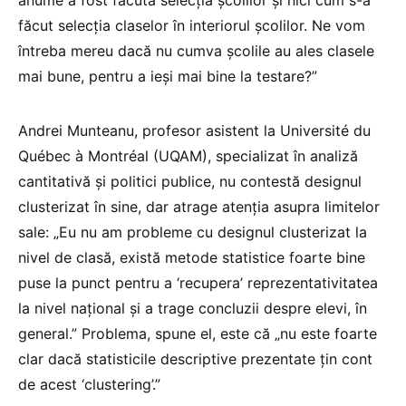
anume a fost făcută selecția școlilor și nici cum s-a
făcut selecția claselor în interiorul școlilor. Ne vom
întreba mereu dacă nu cumva școlile au ales clasele
mai bune, pentru a ieși mai bine la testare?”
Andrei Munteanu, profesor asistent la Université du
Québec à Montréal (UQAM), specializat în analiză
cantitativă și politici publice, nu contestă designul
clusterizat în sine, dar atrage atenția asupra limitelor
sale: „Eu nu am probleme cu designul clusterizat la
nivel de clasă, există metode statistice foarte bine
puse la punct pentru a ‘recupera’ reprezentativitatea
la nivel național și a trage concluzii despre elevi, în
general.” Problema, spune el, este că „nu este foarte
clar dacă statisticile descriptive prezentate țin cont
de acest ‘clustering’.”