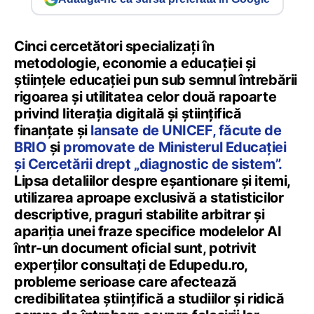
Cinci cercetători specializați în
metodologie, economie a educației și
științele educației pun sub semnul întrebării
rigoarea și utilitatea celor două rapoarte
privind literația digitală și științifică
finanțate și
lansate de UNICEF, făcute de
BRIO
și
promovate de Ministerul Educației
și Cercetării drept „diagnostic de sistem”.
Lipsa detaliilor despre eșantionare și itemi,
utilizarea aproape exclusivă a statisticilor
descriptive, praguri stabilite arbitrar și
apariția unei fraze specifice modelelor AI
într-un document oficial sunt, potrivit
experților consultați de Edupedu.ro,
probleme serioase care afectează
credibilitatea științifică a studiilor și ridică