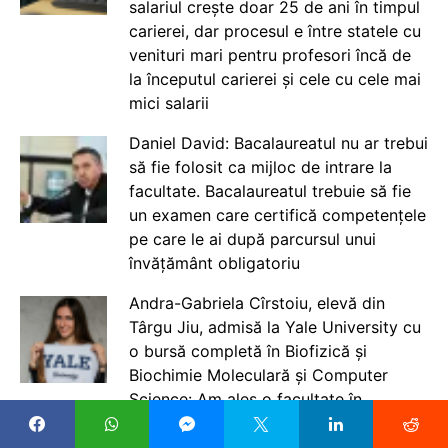
salariul crește doar 25 de ani în timpul
carierei, dar procesul e între statele cu
venituri mari pentru profesori încă de
la începutul carierei și cele cu cele mai
mici salarii
Daniel David: Bacalaureatul nu ar trebui
să fie folosit ca mijloc de intrare la
facultate. Bacalaureatul trebuie să fie
un examen care certifică competențele
pe care le ai după parcursul unui
învățământ obligatoriu
Andra-Gabriela Cîrstoiu, elevă din
Târgu Jiu, admisă la Yale University cu
o bursă completă în Biofizică și
Biochimie Moleculară și Computer
Science: Am ales o facultate în
străinătate pentru că pot deprinde noi
cunoștințe, dar vreau să mă întorc în