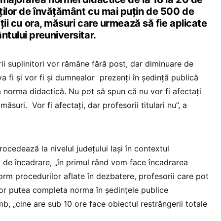
ților de învățământ cu mai puțin de 500 de
ății cu ora, măsuri care urmează să fie aplicate
ntului preuniversitar.
ii suplinitori vor rămâne fără post, dar diminuare de
a fi și vor fi și dumnealor prezenți în ședință publică
 norma didactică. Nu pot să spun că nu vor fi afectați
ăsuri. Vor fi afectați, dar profesorii titulari nu”, a
ocedează la nivelul județului Iași în contextul
m de încadrare, „în primul rând vom face încadrarea
nform procedurilor aflate în dezbatere, profesorii care pot
vor putea completa norma în ședințele publice
mb, „cine are sub 10 ore face obiectul restrângerii totale