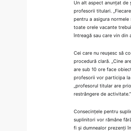
Un alt aspect anunțat de ș
profesorii titulari. „Fieca
pentru a asigura normele și
toate orele vacante trebu
întreagă sau care vin din a
Cei care nu reușesc să co
procedură clară. „Cine ar
are sub 10 ore face obiectu
profesorii vor participa l
„profesorul titular are pri
restrângere de activitate.”
Consecințele pentru suplin
suplinitori vor rămâne făr
fi și dumnealor prezenți î