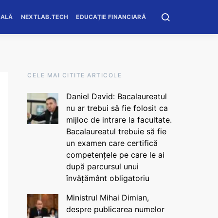
OALĂ
NEXTLAB.TECH
EDUCAȚIE FINANCIARĂ
CELE MAI CITITE ARTICOLE
Daniel David: Bacalaureatul
nu ar trebui să fie folosit ca
mijloc de intrare la facultate.
Bacalaureatul trebuie să fie
un examen care certifică
competențele pe care le ai
după parcursul unui
învățământ obligatoriu
Ministrul Mihai Dimian,
despre publicarea numelor