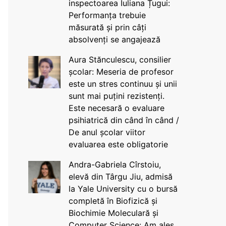
inspectoarea Iuliana Țugui:
Performanța trebuie
măsurată și prin câți
absolvenți se angajează
Aura Stănculescu, consilier
școlar: Meseria de profesor
este un stres continuu și unii
sunt mai puțini rezistenți.
Este necesară o evaluare
psihiatrică din când în când /
De anul școlar viitor
evaluarea este obligatorie
Andra-Gabriela Cîrstoiu,
elevă din Târgu Jiu, admisă
la Yale University cu o bursă
completă în Biofizică și
Biochimie Moleculară și
Computer Science: Am ales