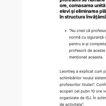
ore, comasarea unită
elevi și eliminarea pl
în structura învățămâ
”Nu cred că profesor
normă cu siguranță v
pentru a-și completa
profesorii de aceste m
menționat aceasta.
Leontieș a explicat cum pr
schimbărilor noului siste
profesorilor titulari”. Co
acoperi cel puțin 10 ore 
organizate de ISJ. În schi
de activitate”.