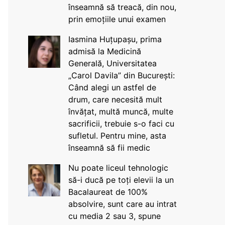
înseamnă să treacă, din nou,
prin emoțiile unui examen
Iasmina Huțupașu, prima
admisă la Medicină
Generală, Universitatea
„Carol Davila” din București:
Când alegi un astfel de
drum, care necesită mult
învățat, multă muncă, multe
sacrificii, trebuie s-o faci cu
sufletul. Pentru mine, asta
înseamnă să fii medic
Nu poate liceul tehnologic
să-i ducă pe toți elevii la un
Bacalaureat de 100%
absolvire, sunt care au intrat
cu media 2 sau 3, spune