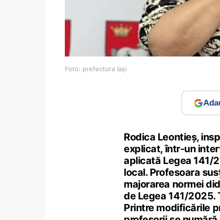
Foto: prefectura Iași
Adau
Rodica Leontieș, inspe
explicat, într-un int
aplicată Legea 141/2
local. Profesoara susț
majorarea normei did
de Legea 141/2025. Tot
Printre modificările
profesorii se numără