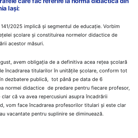
fele care fac referire la norma didactică din
ia Iași:
ii 141/2025 implică și segmentul de educație. Vorbim
țelei școlare și constituirea normelor didactice de
rii acestor măsuri.
gust, avem obligația de a definitiva acea rețea școlară
 încadrarea titularilor în unitățile școlare, conform tot
în dezbatere publică, tot până pe data de 6
rea normei didactice de predare pentru fiecare profesor,
e clar că va avea repercusiuni asupra încadrării
d, vom face încadrarea profesorilor titulari și este clar
au vacantate pentru suplinire se diminuează.