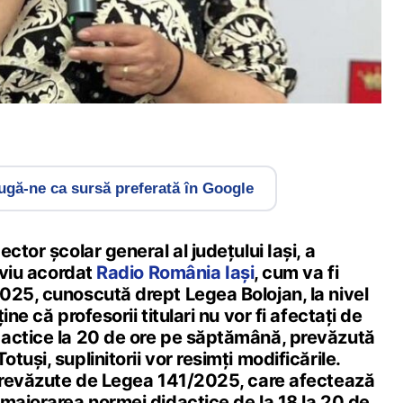
gă-ne ca sursă preferată în Google
ctor școlar general al județului Iași, a
erviu acordat
Radio România Iași
, cum va fi
025, cunoscută drept Legea Bolojan, la nivel
ine că profesorii titulari nu vor fi afectați de
actice la 20 de ore pe săptămână, prevăzută
uși, suplinitorii vor resimți modificările.
 prevăzute de Legea 141/2025, care afectează
 majorarea normei didactice de la 18 la 20 de