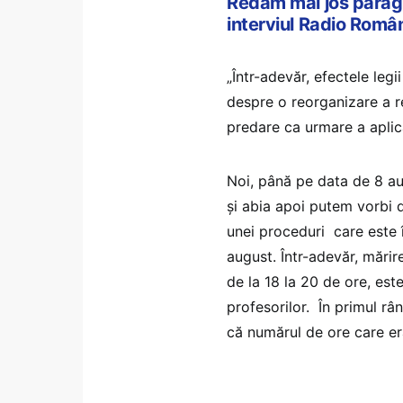
Redăm mai jos paragra
interviul Radio Român
„Într-adevăr, efectele leg
despre o reorganizare a re
predare ca urmare a aplică
Noi, până pe data de 8 au
și abia apoi putem vorbi de
unei proceduri care este 
august. Într-adevăr, mări
de la 18 la 20 de ore, est
profesorilor. În primul rân
că numărul de ore care er