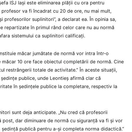
efa ISJ Iași este eliminarea plății cu ora pentru
re profesor va fi încadrat cu 20 de ore, nu mai mult,
 profesorilor suplinitori”, a declarat ea. În opinia sa,
ie repartizate în primul rând celor care nu au normă
fara sistemului ca suplinitori calificați.
nstituie măcar jumătate de normă vor intra într-o
e măcar 10 ore face obiectul completării de normă. Cine
l restrângerii totale de activitate.” În aceste situații,
a ședințe publice, unde Leontieș afirmă clar că
oritate în ședințele publice la completare, respectiv la
itori sunt deja anticipate. „Nu cred că profesorii
ă post, dar diminuare de normă cu siguranță va fi și vor
n ședință publică pentru a-și completa norma didactică.”