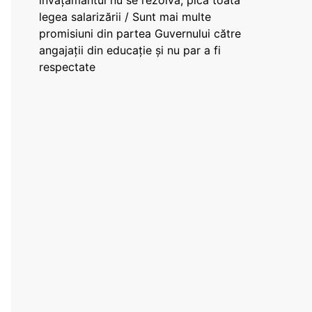
învățământul nu se rezolvă, pică toată
legea salarizării / Sunt mai multe
promisiuni din partea Guvernului către
angajații din educație și nu par a fi
respectate