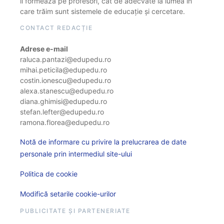
îi formează pe profesori, cât de adecvate la lumea în
care trăim sunt sistemele de educație și cercetare.
CONTACT REDACȚIE
Adrese e-mail
raluca.pantazi@edupedu.ro
mihai.peticila@edupedu.ro
costin.ionescu@edupedu.ro
alexa.stanescu@edupedu.ro
diana.ghimisi@edupedu.ro
stefan.lefter@edupedu.ro
ramona.florea@edupedu.ro
Notă de informare cu privire la prelucrarea de date
personale prin intermediul site-ului
Politica de cookie
Modifică setarile cookie-urilor
PUBLICITATE ȘI PARTENERIATE