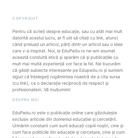
COPYRIGHT
Pentru că scrieți despre educație, sau cu atât mai mult
datorită acestui lucru, ar fi util să citați cu link, atunci
când preluați un articol, părți dintr-un articol sau o idee
care v-a inspirat. Noi, la EduPedu.ro ne-am asumat
această conduită etică și sperăm că și publicațiile cu
mult mai multă experiență vor face la fel. Ne bucurăm
că găsiți subiecte interesante pe Edupedu.ro și suntem
siguri că înțelegeți rugămintea noastră de a cita sursa
(cu link), ca o declarație reciprocă de respect și
profesionalism. Vă mulțumim!
DESPRE NOI
EduPedu.ro este o publicație online care găzduiește
exclusiv articole din domeniul educației și cercetării.
Urmărim constant cum sunt educați copiii noștri, cine și
cum face politicile din educație și cercetare, cine și cum