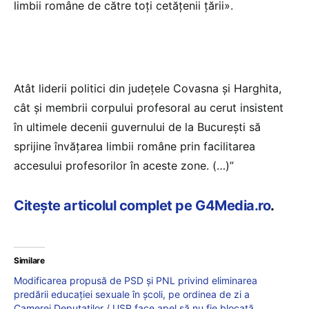
limbii române de către toţi cetăţenii ţării».
Atât liderii politici din județele Covasna și Harghita,
cât și membrii corpului profesoral au cerut insistent
în ultimele decenii guvernului de la București să
sprijine învățarea limbii române prin facilitarea
accesului profesorilor în aceste zone. (…)”
Citește articolul complet pe G4Media.ro
.
Similare
Modificarea propusă de PSD și PNL privind eliminarea
predării educației sexuale în școli, pe ordinea de zi a
Camerei Deputaților / USR face apel să nu fie blocată