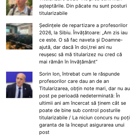
așteptările. Din păcate nu sunt posturi
titularizabile
Ședințele de repartizare a profesorilor
2026, la Sibiu. Învățătoare: „Am zis iau
ce este. O să fac naveta și Doamne-
ajută, dar dacă în doi,trei ani nu
reușesc să mă titularizez nu cred că
mai rămân în învățământ”
Sorin Ion, întrebat cum le răspunde
profesorilor care dau an de an
Titularizarea, obțin note mari, dar nu au
post pe perioadă nedeterminată: În
ultimii ani am încercat să ținem cât se
poate de bine sub control posturile
titularizabile / La niciun concurs nu poți
garanta de la început asigurarea unui
post