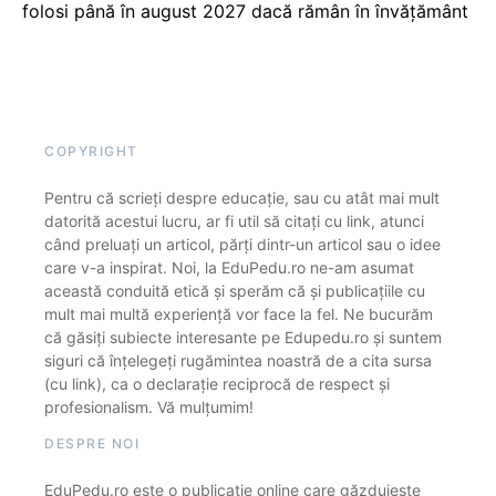
folosi până în august 2027 dacă rămân în învățământ
COPYRIGHT
Pentru că scrieți despre educație, sau cu atât mai mult
datorită acestui lucru, ar fi util să citați cu link, atunci
când preluați un articol, părți dintr-un articol sau o idee
care v-a inspirat. Noi, la EduPedu.ro ne-am asumat
această conduită etică și sperăm că și publicațiile cu
mult mai multă experiență vor face la fel. Ne bucurăm
că găsiți subiecte interesante pe Edupedu.ro și suntem
siguri că înțelegeți rugămintea noastră de a cita sursa
(cu link), ca o declarație reciprocă de respect și
profesionalism. Vă mulțumim!
DESPRE NOI
EduPedu.ro este o publicație online care găzduiește