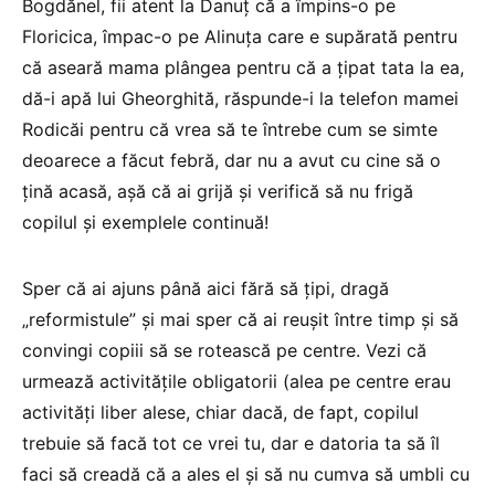
Bogdănel, fii atent la Danuţ că a împins-o pe
Floricica, împac-o pe Alinuţa care e supărată pentru
că aseară mama plângea pentru că a ţipat tata la ea,
dă-i apă lui Gheorghită, răspunde-i la telefon mamei
Rodicăi pentru că vrea să te întrebe cum se simte
deoarece a făcut febră, dar nu a avut cu cine să o
ţină acasă, aşă că ai grijă şi verifică să nu frigă
copilul şi exemplele continuă!
Sper că ai ajuns până aici fără să țipi, dragă
„reformistule” şi mai sper că ai reuşit între timp şi să
convingi copiii să se rotească pe centre. Vezi că
urmează activităţile obligatorii (alea pe centre erau
activităţi liber alese, chiar dacă, de fapt, copilul
trebuie să facă tot ce vrei tu, dar e datoria ta să îl
faci să creadă că a ales el şi să nu cumva să umbli cu