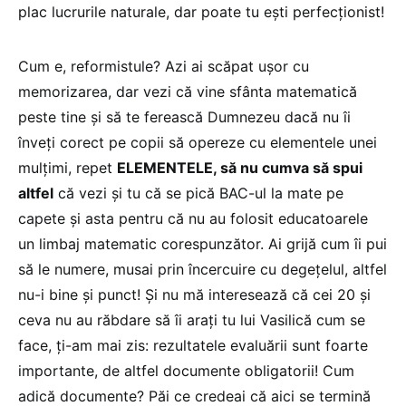
plac lucrurile naturale, dar poate tu eşti perfecţionist!
Cum e, reformistule? Azi ai scăpat uşor cu
memorizarea, dar vezi că vine sfânta matematică
peste tine şi să te ferească Dumnezeu dacă nu îi
înveţi corect pe copii să opereze cu elementele unei
mulţimi, repet
ELEMENTELE, să nu cumva să spui
altfel
că vezi şi tu că se pică BAC-ul la mate pe
capete şi asta pentru că nu au folosit educatoarele
un limbaj matematic corespunzător. Ai grijă cum îi pui
să le numere, musai prin încercuire cu degeţelul, altfel
nu-i bine şi punct! Şi nu mă interesează că cei 20 şi
ceva nu au răbdare să îi araţi tu lui Vasilică cum se
face, ţi-am mai zis: rezultatele evaluării sunt foarte
importante, de altfel documente obligatorii! Cum
adică documente? Păi ce credeai că aici se termină