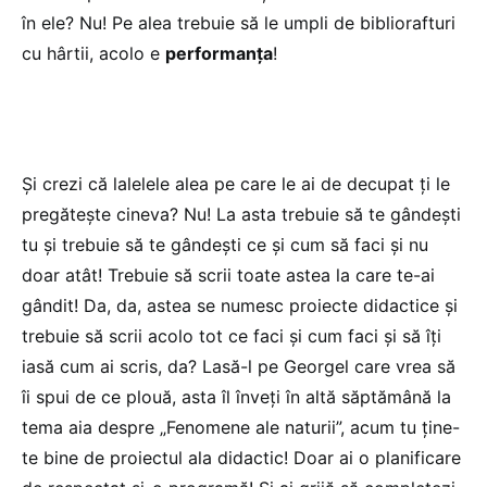
în ele? Nu! Pe alea trebuie să le umpli de bibliorafturi
cu hârtii, acolo e
performanța
!
Şi crezi că lalelele alea pe care le ai de decupat ţi le
pregăteşte cineva? Nu! La asta trebuie să te gândeşti
tu şi trebuie să te gândeşti ce şi cum să faci şi nu
doar atât! Trebuie să scrii toate astea la care te-ai
gândit! Da, da, astea se numesc proiecte didactice şi
trebuie să scrii acolo tot ce faci şi cum faci şi să îţi
iasă cum ai scris, da? Lasă-l pe Georgel care vrea să
îi spui de ce plouă, asta îl înveţi în altă săptămână la
tema aia despre „Fenomene ale naturii”, acum tu ţine-
te bine de proiectul ala didactic! Doar ai o planificare