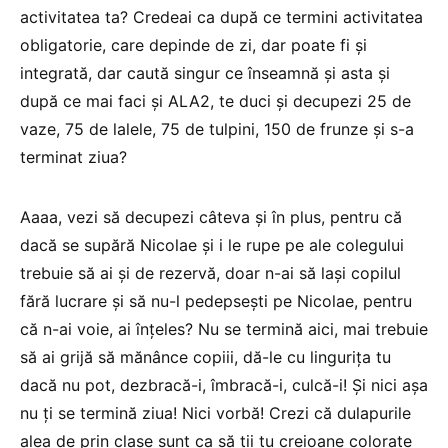
activitatea ta? Credeai ca după ce termini activitatea
obligatorie, care depinde de zi, dar poate fi şi
integrată, dar caută singur ce înseamnă şi asta şi
după ce mai faci şi ALA2, te duci şi decupezi 25 de
vaze, 75 de lalele, 75 de tulpini, 150 de frunze şi s-a
terminat ziua?
Aaaa, vezi să decupezi câteva şi în plus, pentru că
dacă se supără Nicolae şi i le rupe pe ale colegului
trebuie să ai şi de rezervă, doar n-ai să laşi copilul
fără lucrare şi să nu-l pedepseşti pe Nicolae, pentru
că n-ai voie, ai înţeles? Nu se termină aici, mai trebuie
să ai grijă să mănânce copiii, dă-le cu linguriţa tu
dacă nu pot, dezbracă-i, îmbracă-i, culcă-i! Şi nici aşa
nu ţi se termină ziua! Nici vorbă! Crezi că dulapurile
alea de prin clase sunt ca să ţii tu creioane colorate