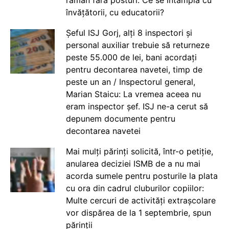
rămân fără posturi. Ce se întâmplă cu
învățătorii, cu educatorii?
Șeful ISJ Gorj, alți 8 inspectori și
personal auxiliar trebuie să returneze
peste 55.000 de lei, bani acordați
pentru decontarea navetei, timp de
peste un an / Inspectorul general,
Marian Staicu: La vremea aceea nu
eram inspector șef. ISJ ne-a cerut să
depunem documente pentru
decontarea navetei
Mai mulți părinți solicită, într-o petiție,
anularea deciziei ISMB de a nu mai
acorda sumele pentru posturile la plata
cu ora din cadrul cluburilor copiilor:
Multe cercuri de activități extrașcolare
vor dispărea de la 1 septembrie, spun
părinții