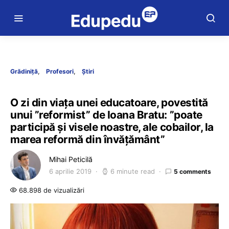
Grădiniță
Profesori
Știri
O zi din viața unei educatoare, povestită
unui ”reformist” de Ioana Bratu: ”poate
participă și visele noastre, ale cobailor, la
marea reformă din învățământ”
Mihai Peticilă
6 aprilie 2019
6 minute read
5 comments
68.898 de vizualizări