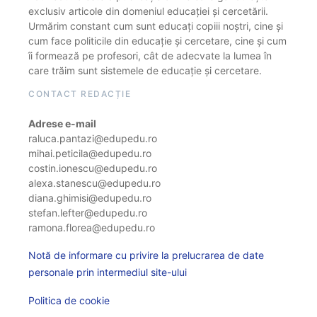
exclusiv articole din domeniul educației și cercetării.
Urmărim constant cum sunt educați copiii noștri, cine și
cum face politicile din educație și cercetare, cine și cum
îi formează pe profesori, cât de adecvate la lumea în
care trăim sunt sistemele de educație și cercetare.
CONTACT REDACȚIE
Adrese e-mail
raluca.pantazi@edupedu.ro
mihai.peticila@edupedu.ro
costin.ionescu@edupedu.ro
alexa.stanescu@edupedu.ro
diana.ghimisi@edupedu.ro
stefan.lefter@edupedu.ro
ramona.florea@edupedu.ro
Notă de informare cu privire la prelucrarea de date
personale prin intermediul site-ului
Politica de cookie