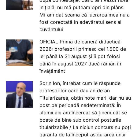
după contestație: Când am văzut nota
inițială, nu mă puteam opri din plâns.
Mi-am dat seama că lucrarea mea nu a
fost corectată în adevăratul sens al
cuvântului
OFICIAL Prima de carieră didactică
2026: profesorii primesc cei 1.500 de
lei până la 31 august și îi pot folosi
până în august 2027 dacă rămân în
învățământ
Sorin Ion, întrebat cum le răspunde
profesorilor care dau an de an
Titularizarea, obțin note mari, dar nu au
post pe perioadă nedeterminată: În
ultimii ani am încercat să ținem cât se
poate de bine sub control posturile
titularizabile / La niciun concurs nu poți
garanta de la început asigurarea unui