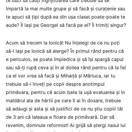
te duci să cauţi îngrijitoarea care trebuie să se
împartă la mai multe grupe şi să facă şi curaţenie sau
te apuci să ţipi după ea din uşa clasei poate-poate te
aude? Îl laşi pe Georgel să facă pe el? Îl trimiţi singur?
Acum să trecem la Ionică! Nu înţelegi de ce nu poţi
să-l laşi pe Ionică să alerge? În primul rând pentru că
e periculos, se poate împiedica şi să îşi spargă capul
sau să-ţi rupă ceva şi în al doilea rând pentru că la fel
ca el vor vrea să facă şi Mihaiţă şi Măriuca, iar tu
trebuie să-i înveţi pe copii despre anotimpul
primăvara, pentru că acum bate la ușă evaluarea și în
maldărul ala de hârtii pe care îl ai în dosare, trebuie
să adaugi şi asta şi să justifici de ce nu ştiu copiii tăi
de 3 ani că laleaua e floare de primăvară. Dar să
revenim, domnule reformist! Ai grijă să ştergi nasul lui