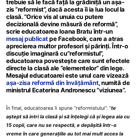
trebuie să le facă față la grădiniță un așa-
zis ”reformist”, dacă acesta îi ia lua locul la
clasă. ”Orice vis al unuia cu putere
decizională devine măsură de reformă”,
scrie educatoarea Ioana Bratu într-un
mesaj publicat
pe Facebook, care a atras
aprecierea multor profesori și părinți. Într-o
discuție imaginară cu”reformistul”,
educatoarea povestește care sunt efectele
directe la clasă ale ”elementelor” din lege.
Mesajul educatoarei este unul care vizează
așa-zisa reformă din învățământ
, numită de
ministrul Ecaterina Andronescu ”viziunea”.
În final, educatoarea îi spune ”reformistului”: ”
te
aştept să intri la clasă şi să înţelegi că şi legea aia cu
15 copii, care nu se respectă, e depăşită într-o
vreme în care generaţiile au tot mai mult acces la