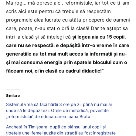
Ma rog… mă opresc aici, reformistule, iar tot ce ţi-am
scris aici este pentru că trebuie să respectăm
programele alea lucrate cu atâta pricepere de oameni
care, poate, n-au stat o oră la clasă! Dar te aştept să
intri la clasă şi să înţelegi că
şi legea aia cu 15 copii,
care nu se respectă, e depăşită într-o vreme în care
generaţiile au tot mai mult acces la informaţii şi nu-
şi mai consumă energia prin spatele blocului cum o
făceam noi, ci în clasă cu cadrul didactic!”
Similare
Sistemul vrea să faci hârtii 3 ore pe zi, până nu mai ai
unde să le depozitezi. Orele de metodică, povestite
„reformistului” de educatoarea Ioana Bratu
Anchetă în Timișoara, după ce plânsul unui copil și
țipetele unei femei auzite din stradă au fost înregistrate