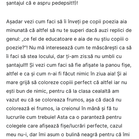
şantajul că e aspru pedepsit!!)!
Aşadar vezi cum faci să îi înveţi pe copii poezia aia
minunată că altfel să nu te superi dacă auzi replici de
genul: „ce fel de educatoare e aia de nu ştiu copiii o
poezie?”! Nu mă interesează cum te măscăreşti ca să
îi faci să stea locului, dar ţi-am zis:să nu umbli cu
şantajul!!! Şi vezi cum faci să fie afişate la panou fişe,
altfel e ca şi cum n-ai fi făcut nimic în ziua aia! Şi ai
mare grijă să coloreze copiii perfect că altfel iar nu
eşti bun de nimic, pentru că la clasa cealaltă am
vazut eu că se coloreaza frumos, aşa că dacă nu
colorează ei frumos, ia creionul în mână şi fă tu
lucrurile cum trebuie! Asta ca o paranteză pentru
colegele care afişează fişe/lucrări perfecte, cazul
meu nu-i, dar îmi asum o bulină neagră pentru că îmi