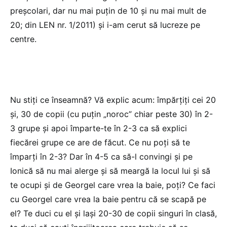
preşcolari, dar nu mai puţin de 10 şi nu mai mult de
20; din LEN nr. 1/2011) și i-am cerut să lucreze pe
centre.
Nu stiți ce înseamnă? Vă explic acum: împărțiți cei 20
și, 30 de copii (cu puțin „noroc” chiar peste 30) în 2-
3 grupe și apoi împarte-te în 2-3 ca să explici
fiecărei grupe ce are de făcut. Ce nu poți să te
împarți în 2-3? Dar în 4-5 ca să-l convingi şi pe
Ionică să nu mai alerge şi să meargă la locul lui şi să
te ocupi şi de Georgel care vrea la baie, poţi? Ce faci
cu Georgel care vrea la baie pentru că se scapă pe
el? Te duci cu el şi laşi 20-30 de copii singuri în clasă,