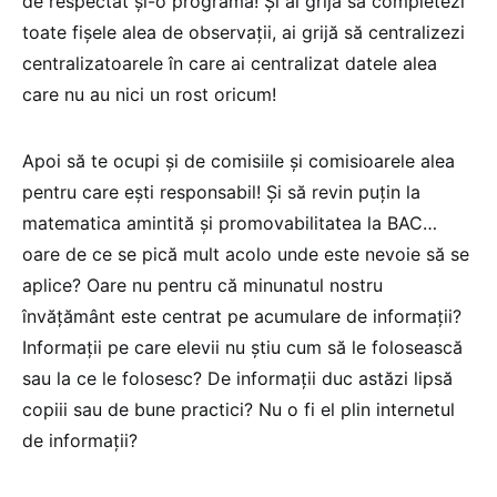
de respectat şi-o programă! Şi ai grijă să completezi
toate fişele alea de observaţii, ai grijă să centralizezi
centralizatoarele în care ai centralizat datele alea
care nu au nici un rost oricum!
Apoi să te ocupi şi de comisiile şi comisioarele alea
pentru care eşti responsabil! Şi să revin puţin la
matematica amintită şi promovabilitatea la BAC…
oare de ce se pică mult acolo unde este nevoie să se
aplice? Oare nu pentru că minunatul nostru
învăţământ este centrat pe acumulare de informaţii?
Informaţii pe care elevii nu ştiu cum să le folosească
sau la ce le folosesc? De informaţii duc astăzi lipsă
copiii sau de bune practici? Nu o fi el plin internetul
de informaţii?