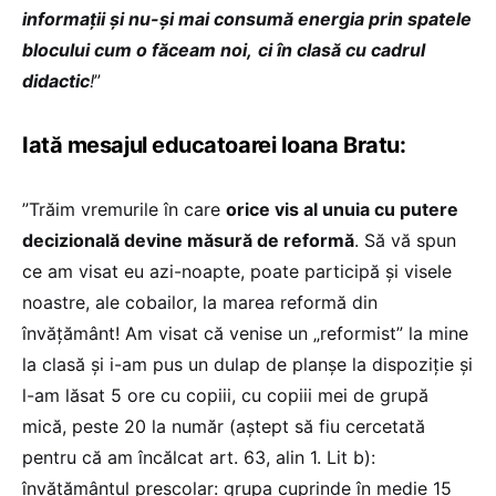
informaţii şi nu-şi mai consumă energia prin spatele
blocului cum o făceam noi,
ci în clasă cu cadrul
didactic
!
”
Iată mesajul educatoarei Ioana Bratu:
”Trăim vremurile în care
orice vis al unuia cu putere
decizională devine măsură de reformă
. Să vă spun
ce am visat eu azi-noapte, poate participă și visele
noastre, ale cobailor, la marea reformă din
învățământ! Am visat că venise un „reformist” la mine
la clasă și i-am pus un dulap de planșe la dispoziție și
l-am lăsat 5 ore cu copiii, cu copiii mei de grupă
mică, peste 20 la număr (aștept să fiu cercetată
pentru că am încălcat art. 63, alin 1. Lit b):
învăţământul preşcolar: grupa cuprinde în medie 15