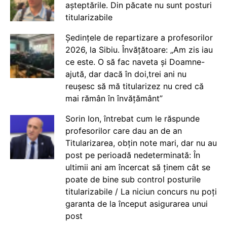
așteptările. Din păcate nu sunt posturi
titularizabile
Ședințele de repartizare a profesorilor
2026, la Sibiu. Învățătoare: „Am zis iau
ce este. O să fac naveta și Doamne-
ajută, dar dacă în doi,trei ani nu
reușesc să mă titularizez nu cred că
mai rămân în învățământ”
Sorin Ion, întrebat cum le răspunde
profesorilor care dau an de an
Titularizarea, obțin note mari, dar nu au
post pe perioadă nedeterminată: În
ultimii ani am încercat să ținem cât se
poate de bine sub control posturile
titularizabile / La niciun concurs nu poți
garanta de la început asigurarea unui
post