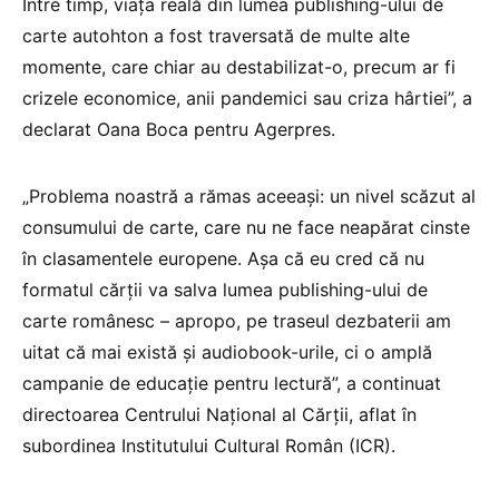
Între timp, viaţa reală din lumea publishing-ului de
carte autohton a fost traversată de multe alte
momente, care chiar au destabilizat-o, precum ar fi
crizele economice, anii pandemici sau criza hârtiei”, a
declarat Oana Boca pentru Agerpres.
„Problema noastră a rămas aceeaşi: un nivel scăzut al
consumului de carte, care nu ne face neapărat cinste
în clasamentele europene. Aşa că eu cred că nu
formatul cărţii va salva lumea publishing-ului de
carte românesc – apropo, pe traseul dezbaterii am
uitat că mai există şi audiobook-urile, ci o amplă
campanie de educaţie pentru lectură”, a continuat
directoarea Centrului Național al Cărții, aflat în
subordinea Institutului Cultural Român (ICR).