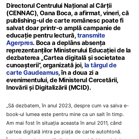
Directorul Centrului Naţional al Cărţii
(CENNAC), Oana Boca, a afirmat, vineri, că
publishing-ul de carte românesc poate fi
salvat doar printr-o amplă campanie de
educaţie pentru lectură,
transmite
Agerpres
. Boca a deplâns absenţa
reprezentanţilor Ministerului Educaţiei de la
dezbaterea „Cartea digitală şi societatea
cunoaşterii”, organizată joi,
la târgul de
carte Gaudeamus
, în a doua zi a
evenimentului, de Ministerul Cercetării,
Inovării şi Digitalizării (MCID).
„Să dezbatem, în anul 2023, despre cum va salva e-
book-ul lumea este pentru mine ca un salt în timp.
Am mai fost în situaţia aceasta în anul 2011, când
cartea digitală intra pe piaţa de carte autohtonă.