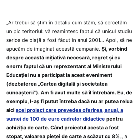
„Ar trebui să ştim în detaliu cum stăm, să cercetăm
un pic teritoriul: vă reamintesc faptul că unicul studiu
serios de piaţă a fost făcut în anul 2001… Apoi, să ne
apucăm de imaginat această campanie.
Şi, vorbind
despre această iniţiativă necesară, regret şi eu
enorm faptul că un reprezentant al Ministerului
Educaţiei nu a participat la acest eveniment
(dezbaterea „Cartea digitală şi societatea
cunoaşterii”). Am fi avut multe să îl întrebăm. Eu, de
exemplu, l-aş fi putut întreba dacă nu ar putea relua
aici
acel proiect care prevedea oferirea, anual, a
sumei de 100 de euro cadrelor didactice
pentru
achiziţia de carte. Când proiectul acesta a fost
stopat, valoarea pieţei de carte a scăzut cu 8%
„, a