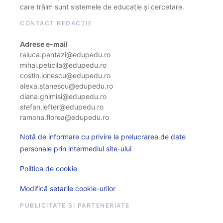
care trăim sunt sistemele de educație și cercetare.
CONTACT REDACȚIE
Adrese e-mail
raluca.pantazi@edupedu.ro
mihai.peticila@edupedu.ro
costin.ionescu@edupedu.ro
alexa.stanescu@edupedu.ro
diana.ghimisi@edupedu.ro
stefan.lefter@edupedu.ro
ramona.florea@edupedu.ro
Notă de informare cu privire la prelucrarea de date
personale prin intermediul site-ului
Politica de cookie
Modifică setarile cookie-urilor
PUBLICITATE ȘI PARTENERIATE