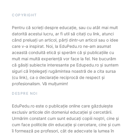
COPYRIGHT
Pentru că scrieți despre educație, sau cu atât mai mult
datorită acestui lucru, ar fi util să citați cu link, atunci
când preluați un articol, părți dintr-un articol sau o idee
care v-a inspirat. Noi, la EduPedu.ro ne-am asumat
această conduită etică și sperăm că și publicațiile cu
mult mai multă experiență vor face la fel. Ne bucurăm
că găsiți subiecte interesante pe Edupedu.ro și suntem
siguri că înțelegeți rugămintea noastră de a cita sursa
(cu link), ca o declarație reciprocă de respect și
profesionalism. Vă mulțumim!
DESPRE NOI
EduPedu.ro este o publicație online care găzduiește
exclusiv articole din domeniul educației și cercetării.
Urmărim constant cum sunt educați copiii noștri, cine și
cum face politicile din educație și cercetare, cine și cum
îi formează pe profesori, cât de adecvate la lumea în