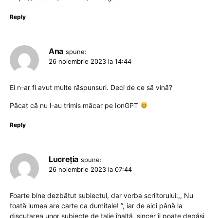
Reply
Ana
spune:
26 noiembrie 2023 la 14:44
Ei n-ar fi avut multe răspunsuri. Deci de ce să vină?
Păcat că nu l-au trimis măcar pe IonGPT
Reply
Lucreția
spune:
26 noiembrie 2023 la 07:44
Foarte bine dezbătut subiectul, dar vorba scriitorului:,, Nu
toată lumea are carte ca dumitale! ”, iar de aici până la
discutarea unor subiecte de talie înaltă, sincer îi poate depăși