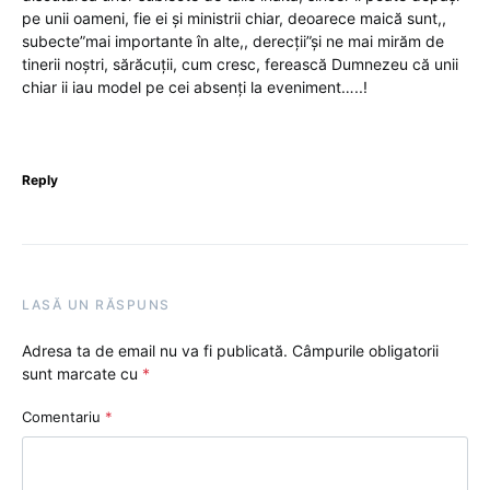
pe unii oameni, fie ei și ministrii chiar, deoarece maică sunt,,
subecte”mai importante în alte,, derecții”și ne mai mirăm de
tinerii noștri, sărăcuții, cum cresc, ferească Dumnezeu că unii
chiar ii iau model pe cei absenți la eveniment…..!
Reply
LASĂ UN RĂSPUNS
Adresa ta de email nu va fi publicată.
Câmpurile obligatorii
sunt marcate cu
*
Comentariu
*