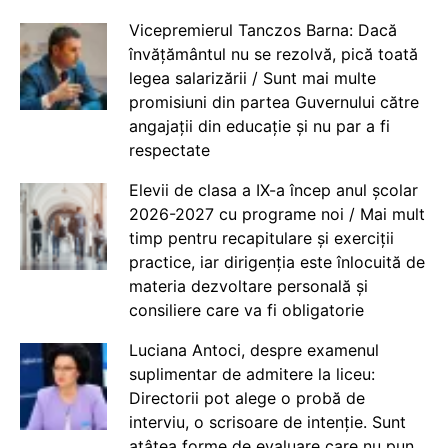
Vicepremierul Tanczos Barna: Dacă
învățământul nu se rezolvă, pică toată
legea salarizării / Sunt mai multe
promisiuni din partea Guvernului către
angajații din educație și nu par a fi
respectate
Elevii de clasa a IX-a încep anul școlar
2026-2027 cu programe noi / Mai mult
timp pentru recapitulare și exerciții
practice, iar dirigenția este înlocuită de
materia dezvoltare personală și
consiliere care va fi obligatorie
Luciana Antoci, despre examenul
suplimentar de admitere la liceu:
Directorii pot alege o probă de
interviu, o scrisoare de intenție. Sunt
atâtea forme de evaluare care nu pun