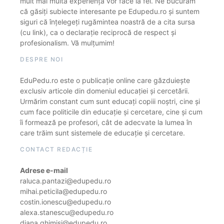
mult mai multă experiență vor face la fel. Ne bucurăm
că găsiți subiecte interesante pe Edupedu.ro și suntem
siguri că înțelegeți rugămintea noastră de a cita sursa
(cu link), ca o declarație reciprocă de respect și
profesionalism. Vă mulțumim!
DESPRE NOI
EduPedu.ro este o publicație online care găzduiește
exclusiv articole din domeniul educației și cercetării.
Urmărim constant cum sunt educați copiii noștri, cine și
cum face politicile din educație și cercetare, cine și cum
îi formează pe profesori, cât de adecvate la lumea în
care trăim sunt sistemele de educație și cercetare.
CONTACT REDACȚIE
Adrese e-mail
raluca.pantazi@edupedu.ro
mihai.peticila@edupedu.ro
costin.ionescu@edupedu.ro
alexa.stanescu@edupedu.ro
diana.ghimisi@edupedu.ro