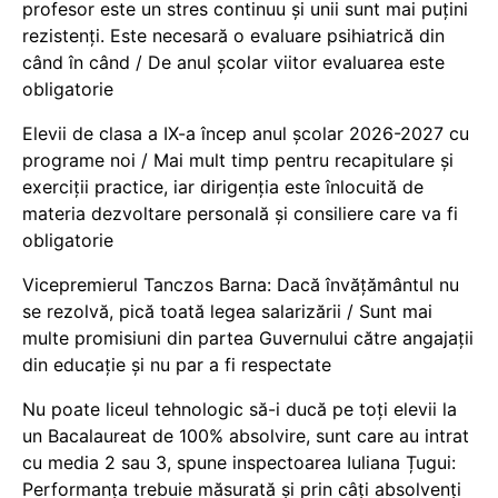
profesor este un stres continuu și unii sunt mai puțini
rezistenți. Este necesară o evaluare psihiatrică din
când în când / De anul școlar viitor evaluarea este
obligatorie
Elevii de clasa a IX-a încep anul școlar 2026-2027 cu
programe noi / Mai mult timp pentru recapitulare și
exerciții practice, iar dirigenția este înlocuită de
materia dezvoltare personală și consiliere care va fi
obligatorie
Vicepremierul Tanczos Barna: Dacă învățământul nu
se rezolvă, pică toată legea salarizării / Sunt mai
multe promisiuni din partea Guvernului către angajații
din educație și nu par a fi respectate
Nu poate liceul tehnologic să-i ducă pe toți elevii la
un Bacalaureat de 100% absolvire, sunt care au intrat
cu media 2 sau 3, spune inspectoarea Iuliana Țugui:
Performanța trebuie măsurată și prin câți absolvenți