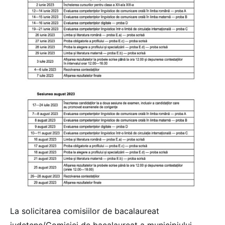
La solicitarea comisiilor de bacalaureat
județene/Comisiei de bacalaureat a municipiului