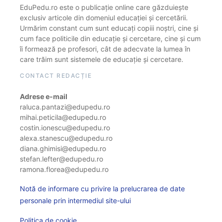
EduPedu.ro este o publicație online care găzduiește
exclusiv articole din domeniul educației și cercetării.
Urmărim constant cum sunt educați copiii noștri, cine și
cum face politicile din educație și cercetare, cine și cum
îi formează pe profesori, cât de adecvate la lumea în
care trăim sunt sistemele de educație și cercetare.
CONTACT REDACȚIE
Adrese e-mail
raluca.pantazi@edupedu.ro
mihai.peticila@edupedu.ro
costin.ionescu@edupedu.ro
alexa.stanescu@edupedu.ro
diana.ghimisi@edupedu.ro
stefan.lefter@edupedu.ro
ramona.florea@edupedu.ro
Notă de informare cu privire la prelucrarea de date
personale prin intermediul site-ului
Politica de cookie