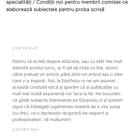
specialități / Condiții noi pentru membrii comisiei ce
elaborează subiectele pentru proba scrisă
COPYRIGHT
Pentru că scrieți despre educație, sau cu atât mai mult
datorită acestui lucru, ar fi util să citați cu link, atunci
când preluați un articol, părți dintr-un articol sau o idee
care v-a inspirat. Noi, la EduPedu.ro ne-am asumat
această conduită etică și sperăm că și publicațiile cu
mult mai multă experiență vor face la fel. Ne bucurăm
că găsiți subiecte interesante pe Edupedu.ro și suntem
siguri că înțelegeți rugămintea noastră de a cita sursa
(cu link), ca o declarație reciprocă de respect și
profesionalism. Vă mulțumim!
DESPRE NOI