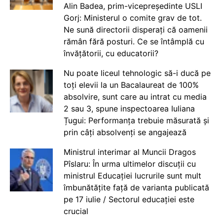
Alin Badea, prim-vicepreședinte USLI
Gorj: Ministerul o comite grav de tot.
Ne sună directorii disperați că oamenii
rămân fără posturi. Ce se întâmplă cu
învățătorii, cu educatorii?
Nu poate liceul tehnologic să-i ducă pe
toți elevii la un Bacalaureat de 100%
absolvire, sunt care au intrat cu media
2 sau 3, spune inspectoarea Iuliana
Țugui: Performanța trebuie măsurată și
prin câți absolvenți se angajează
Ministrul interimar al Muncii Dragos
Pîslaru: În urma ultimelor discuții cu
ministrul Educației lucrurile sunt mult
îmbunătățite față de varianta publicată
pe 17 iulie / Sectorul educației este
crucial