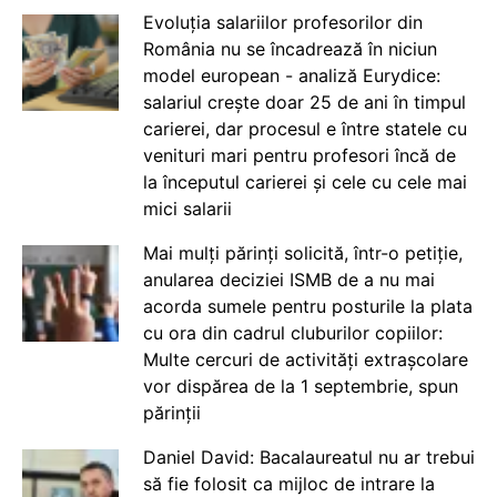
Evoluția salariilor profesorilor din
România nu se încadrează în niciun
model european - analiză Eurydice:
salariul crește doar 25 de ani în timpul
carierei, dar procesul e între statele cu
venituri mari pentru profesori încă de
la începutul carierei și cele cu cele mai
mici salarii
Mai mulți părinți solicită, într-o petiție,
anularea deciziei ISMB de a nu mai
acorda sumele pentru posturile la plata
cu ora din cadrul cluburilor copiilor:
Multe cercuri de activități extrașcolare
vor dispărea de la 1 septembrie, spun
părinții
Daniel David: Bacalaureatul nu ar trebui
să fie folosit ca mijloc de intrare la