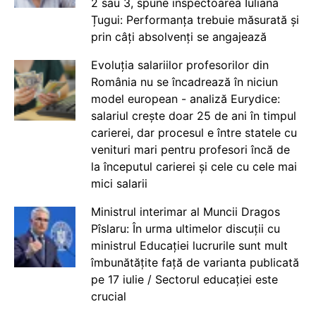
2 sau 3, spune inspectoarea Iuliana
Țugui: Performanța trebuie măsurată și
prin câți absolvenți se angajează
Evoluția salariilor profesorilor din
România nu se încadrează în niciun
model european - analiză Eurydice:
salariul crește doar 25 de ani în timpul
carierei, dar procesul e între statele cu
venituri mari pentru profesori încă de
la începutul carierei și cele cu cele mai
mici salarii
Ministrul interimar al Muncii Dragos
Pîslaru: În urma ultimelor discuții cu
ministrul Educației lucrurile sunt mult
îmbunătățite față de varianta publicată
pe 17 iulie / Sectorul educației este
crucial