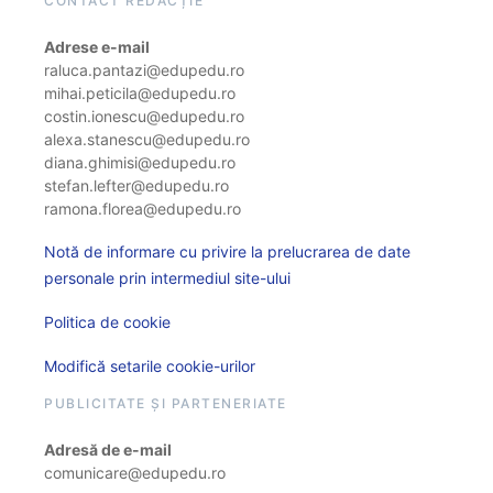
CONTACT REDACȚIE
Adrese e-mail
raluca.pantazi@edupedu.ro
mihai.peticila@edupedu.ro
costin.ionescu@edupedu.ro
alexa.stanescu@edupedu.ro
diana.ghimisi@edupedu.ro
stefan.lefter@edupedu.ro
ramona.florea@edupedu.ro
Notă de informare cu privire la prelucrarea de date
personale prin intermediul site-ului
Politica de cookie
Modifică setarile cookie-urilor
PUBLICITATE ȘI PARTENERIATE
Adresă de e-mail
comunicare@edupedu.ro