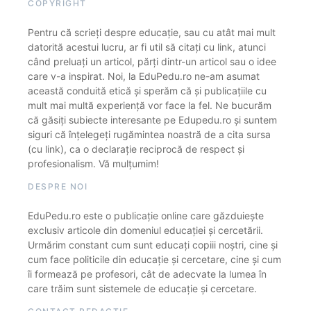
COPYRIGHT
Pentru că scrieți despre educație, sau cu atât mai mult
datorită acestui lucru, ar fi util să citați cu link, atunci
când preluați un articol, părți dintr-un articol sau o idee
care v-a inspirat. Noi, la EduPedu.ro ne-am asumat
această conduită etică și sperăm că și publicațiile cu
mult mai multă experiență vor face la fel. Ne bucurăm
că găsiți subiecte interesante pe Edupedu.ro și suntem
siguri că înțelegeți rugămintea noastră de a cita sursa
(cu link), ca o declarație reciprocă de respect și
profesionalism. Vă mulțumim!
DESPRE NOI
EduPedu.ro este o publicație online care găzduiește
exclusiv articole din domeniul educației și cercetării.
Urmărim constant cum sunt educați copiii noștri, cine și
cum face politicile din educație și cercetare, cine și cum
îi formează pe profesori, cât de adecvate la lumea în
care trăim sunt sistemele de educație și cercetare.