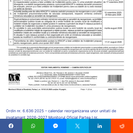
Ordin nr. 6.636:2025 – calendar reorganizarea unor unitati de
invatamant 2026-2027 Monitorul Oficial Partea I nr.
Descarcă fișier
1015