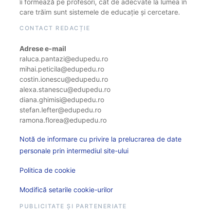
îi formează pe profesori, cât de adecvate la lumea în
care trăim sunt sistemele de educație și cercetare.
CONTACT REDACȚIE
Adrese e-mail
raluca.pantazi@edupedu.ro
mihai.peticila@edupedu.ro
costin.ionescu@edupedu.ro
alexa.stanescu@edupedu.ro
diana.ghimisi@edupedu.ro
stefan.lefter@edupedu.ro
ramona.florea@edupedu.ro
Notă de informare cu privire la prelucrarea de date
personale prin intermediul site-ului
Politica de cookie
Modifică setarile cookie-urilor
PUBLICITATE ȘI PARTENERIATE