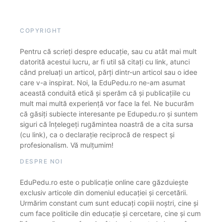
COPYRIGHT
Pentru că scrieți despre educație, sau cu atât mai mult
datorită acestui lucru, ar fi util să citați cu link, atunci
când preluați un articol, părți dintr-un articol sau o idee
care v-a inspirat. Noi, la EduPedu.ro ne-am asumat
această conduită etică și sperăm că și publicațiile cu
mult mai multă experiență vor face la fel. Ne bucurăm
că găsiți subiecte interesante pe Edupedu.ro și suntem
siguri că înțelegeți rugămintea noastră de a cita sursa
(cu link), ca o declarație reciprocă de respect și
profesionalism. Vă mulțumim!
DESPRE NOI
EduPedu.ro este o publicație online care găzduiește
exclusiv articole din domeniul educației și cercetării.
Urmărim constant cum sunt educați copiii noștri, cine și
cum face politicile din educație și cercetare, cine și cum