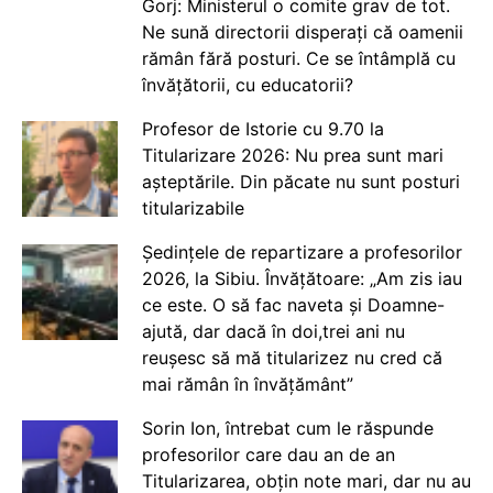
Gorj: Ministerul o comite grav de tot.
Ne sună directorii disperați că oamenii
rămân fără posturi. Ce se întâmplă cu
învățătorii, cu educatorii?
Profesor de Istorie cu 9.70 la
Titularizare 2026: Nu prea sunt mari
așteptările. Din păcate nu sunt posturi
titularizabile
Ședințele de repartizare a profesorilor
2026, la Sibiu. Învățătoare: „Am zis iau
ce este. O să fac naveta și Doamne-
ajută, dar dacă în doi,trei ani nu
reușesc să mă titularizez nu cred că
mai rămân în învățământ”
Sorin Ion, întrebat cum le răspunde
profesorilor care dau an de an
Titularizarea, obțin note mari, dar nu au