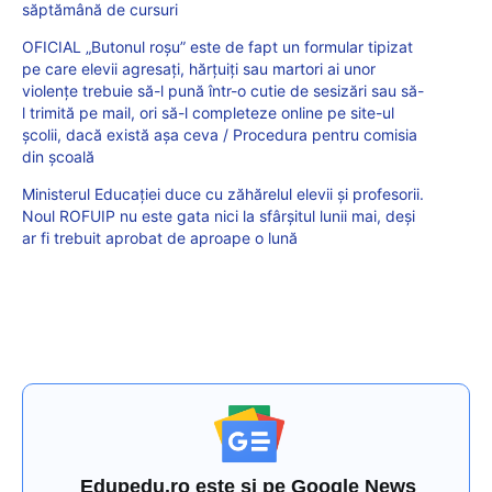
săptămână de cursuri
OFICIAL „Butonul roșu” este de fapt un formular tipizat
pe care elevii agresați, hărțuiți sau martori ai unor
violențe trebuie să-l pună într-o cutie de sesizări sau să-
l trimită pe mail, ori să-l completeze online pe site-ul
școlii, dacă există așa ceva / Procedura pentru comisia
din școală
Ministerul Educației duce cu zăhărelul elevii și profesorii.
Noul ROFUIP nu este gata nici la sfârșitul lunii mai, deși
ar fi trebuit aprobat de aproape o lună
Edupedu.ro este și pe Google News