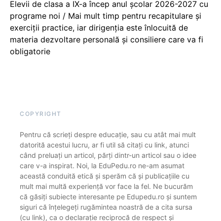
Elevii de clasa a IX-a încep anul școlar 2026-2027 cu
programe noi / Mai mult timp pentru recapitulare și
exerciții practice, iar dirigenția este înlocuită de
materia dezvoltare personală și consiliere care va fi
obligatorie
COPYRIGHT
Pentru că scrieți despre educație, sau cu atât mai mult
datorită acestui lucru, ar fi util să citați cu link, atunci
când preluați un articol, părți dintr-un articol sau o idee
care v-a inspirat. Noi, la EduPedu.ro ne-am asumat
această conduită etică și sperăm că și publicațiile cu
mult mai multă experiență vor face la fel. Ne bucurăm
că găsiți subiecte interesante pe Edupedu.ro și suntem
siguri că înțelegeți rugămintea noastră de a cita sursa
(cu link), ca o declarație reciprocă de respect și