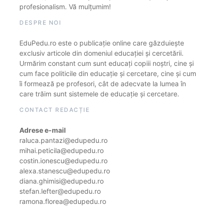
profesionalism. Vă mulțumim!
DESPRE NOI
EduPedu.ro este o publicație online care găzduiește
exclusiv articole din domeniul educației și cercetării.
Urmărim constant cum sunt educați copiii noștri, cine și
cum face politicile din educație și cercetare, cine și cum
îi formează pe profesori, cât de adecvate la lumea în
care trăim sunt sistemele de educație și cercetare.
CONTACT REDACȚIE
Adrese e-mail
raluca.pantazi@edupedu.ro
mihai.peticila@edupedu.ro
costin.ionescu@edupedu.ro
alexa.stanescu@edupedu.ro
diana.ghimisi@edupedu.ro
stefan.lefter@edupedu.ro
ramona.florea@edupedu.ro