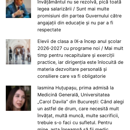
învățământul nu se rezolvă, pică toată
legea salarizării / Sunt mai multe
promisiuni din partea Guvernului către
angajații din educație și nu par a fi
respectate
Elevii de clasa a IX-a încep anul școlar
2026-2027 cu programe noi / Mai mult
timp pentru recapitulare și exerciții
practice, iar dirigenția este înlocuită de
materia dezvoltare personală și
consiliere care va fi obligatorie
Iasmina Huțupașu, prima admisă la
Medicină Generală, Universitatea
„Carol Davila” din București: Când alegi
un astfel de drum, care necesită mult
învățat, multă muncă, multe sacrificii,
trebuie s-o faci cu sufletul. Pentru
mine, asta înseamnă să fii medic