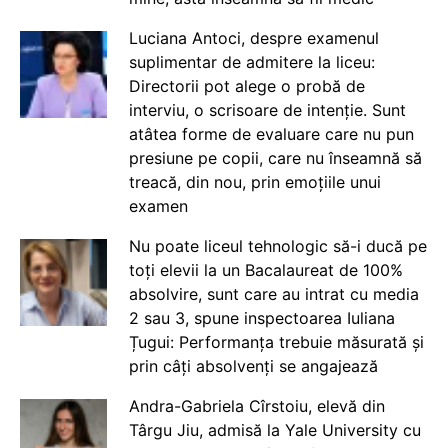
Luciana Antoci, despre examenul
suplimentar de admitere la liceu:
Directorii pot alege o probă de
interviu, o scrisoare de intenție. Sunt
atâtea forme de evaluare care nu pun
presiune pe copii, care nu înseamnă să
treacă, din nou, prin emoțiile unui
examen
Nu poate liceul tehnologic să-i ducă pe
toți elevii la un Bacalaureat de 100%
absolvire, sunt care au intrat cu media
2 sau 3, spune inspectoarea Iuliana
Țugui: Performanța trebuie măsurată și
prin câți absolvenți se angajează
Andra-Gabriela Cîrstoiu, elevă din
Târgu Jiu, admisă la Yale University cu