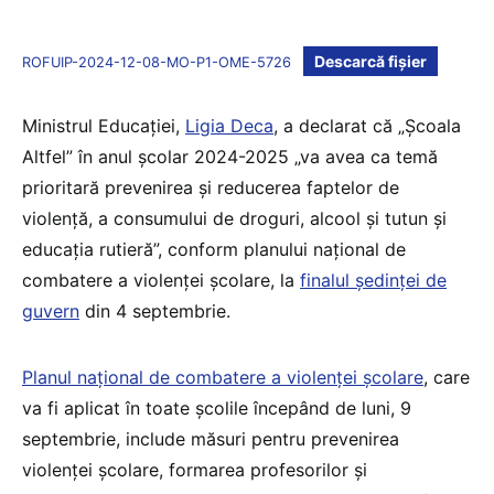
Descarcă fișier
ROFUIP-2024-12-08-MO-P1-OME-5726
Ministrul Educației,
Ligia Deca
, a declarat că „Școala
Altfel” în anul școlar 2024-2025 „va avea ca temă
prioritară prevenirea și reducerea faptelor de
violență, a consumului de droguri, alcool și tutun și
educația rutieră”, conform planului național de
combatere a violenței școlare, la
finalul ședinței de
guvern
din 4 septembrie.
Planul național de combatere a violenței școlare
, care
va fi aplicat în toate școlile începând de luni, 9
septembrie, include măsuri pentru prevenirea
violenței școlare, formarea profesorilor și