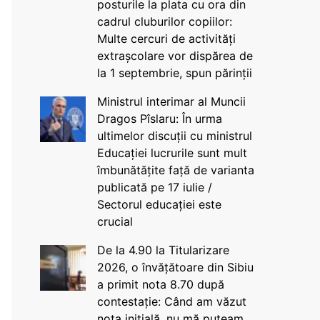
posturile la plata cu ora din
cadrul cluburilor copiilor:
Multe cercuri de activități
extrașcolare vor dispărea de
la 1 septembrie, spun părinții
Ministrul interimar al Muncii
Dragos Pîslaru: În urma
ultimelor discuții cu ministrul
Educației lucrurile sunt mult
îmbunătățite față de varianta
publicată pe 17 iulie /
Sectorul educației este
crucial
De la 4.90 la Titularizare
2026, o învățătoare din Sibiu
a primit nota 8.70 după
contestație: Când am văzut
nota inițială, nu mă puteam