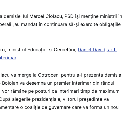
da demisiei lui Marcel Ciolacu, PSD își menține miniștrii în
liberali „au mandat în continuare să-și exercite obligațiile
ro, ministrul Educației și Cercetării,
Daniel David, ar fi
nterimar
.
lacu va merge la Cotroceni pentru a-i prezenta demisia
lie Bolojan va desemna un premier interimar din rândul
trii vor rămâne pe posturi ca interimari timp de maximum
 După alegerile prezidențiale, viitorul președinte va
amentare o coaliție de guvernare care va forma un nou