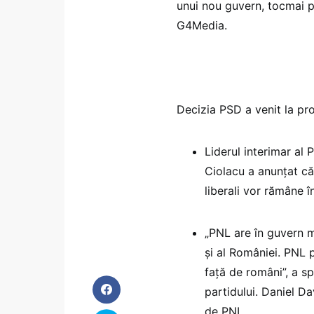
unui nou guvern, tocmai pe
G4Media.
Decizia PSD a venit la pr
Liderul interimar al 
Ciolacu a anunțat că 
liberali vor rămâne 
„PNL are în guvern m
și al României. PNL pr
față de români”, a sp
partidului. Daniel Da
de PNL.