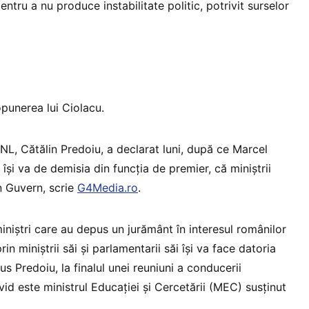
ntru a nu produce instabilitate politic, potrivit surselor
opunerea lui Ciolacu.
PNL, Cătălin Predoiu, a declarat luni, după ce Marcel
își va de demisia din funcția de premier, că miniștrii
în Guvern, scrie
G4Media.ro
.
iniștri care au depus un jurământ în interesul românilor
in miniștrii săi și parlamentarii săi își va face datoria
us Predoiu, la finalul unei reuniuni a conducerii
vid este ministrul Educației și Cercetării (MEC) susținut