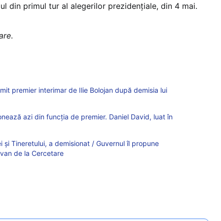
ul din primul tur al alegerilor prezidențiale, din 4 mai.
zare
.
t premier interimar de Ilie Bolojan după demisia lui
ează azi din funcția de premier. Daniel David, luat în
ei și Tineretului, a demisionat / Guvernul îl propune
Ivan de la Cercetare