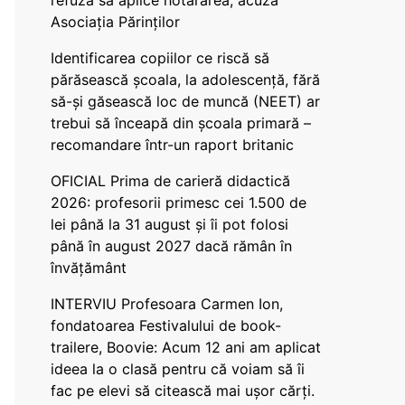
refuză să aplice hotărârea, acuză
Asociația Părinților
Identificarea copiilor ce riscă să
părăsească școala, la adolescență, fără
să-și găsească loc de muncă (NEET) ar
trebui să înceapă din școala primară –
recomandare într-un raport britanic
OFICIAL Prima de carieră didactică
2026: profesorii primesc cei 1.500 de
lei până la 31 august și îi pot folosi
până în august 2027 dacă rămân în
învățământ
INTERVIU Profesoara Carmen Ion,
fondatoarea Festivalului de book-
trailere, Boovie: Acum 12 ani am aplicat
ideea la o clasă pentru că voiam să îi
fac pe elevi să citească mai ușor cărți.