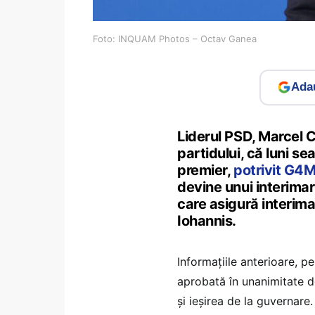
Foto: INQUAM Photos – Octav Ganea
Adau
Liderul PSD, Marcel C
partidului, că luni s
premier,
potrivit G4M
devine unui interimar, 
care asigură interima
Iohannis.
Informațiile anterioare, p
aprobată în unanimitate d
și ieșirea de la guvernare