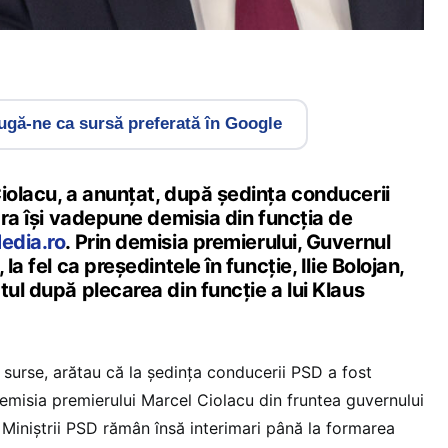
gă-ne ca sursă preferată în Google
iolacu, a anunțat, după ședința conducerii
eara își vadepune demisia din funcția de
edia.ro
. Prin demisia premierului, Guvernul
la fel ca președintele în funcție, Ilie Bolojan,
tul după plecarea din funcție a lui Klaus
e surse, arătau că la ședința conducerii PSD a fost
emisia premierului Marcel Ciolacu din fruntea guvernului
. Miniștrii PSD rămân însă interimari până la formarea