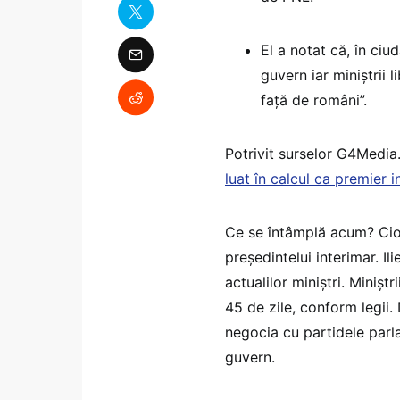
El a notat că, în ciu
guvern iar miniștrii 
față de români”.
Potrivit surselor G4Media.
luat în calcul ca premier i
Ce se întâmplă acum? Cio
președintelui interimar. I
actualilor miniștri. Miniș
45 de zile, conform legii.
negocia cu partidele parl
guvern.