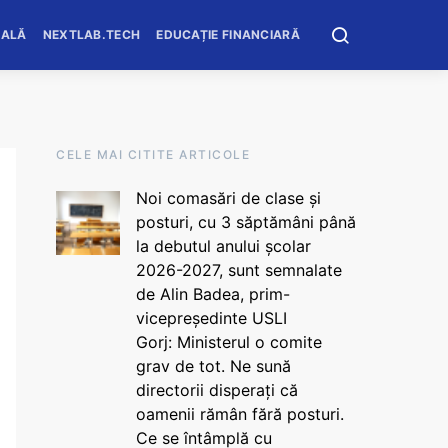
OALĂ
NEXTLAB.TECH
EDUCAȚIE FINANCIARĂ
CELE MAI CITITE ARTICOLE
Noi comasări de clase și
posturi, cu 3 săptămâni până
la debutul anului școlar
2026-2027, sunt semnalate
de Alin Badea, prim-
vicepreședinte USLI
Gorj: Ministerul o comite
grav de tot. Ne sună
directorii disperați că
oamenii rămân fără posturi.
Ce se întâmplă cu