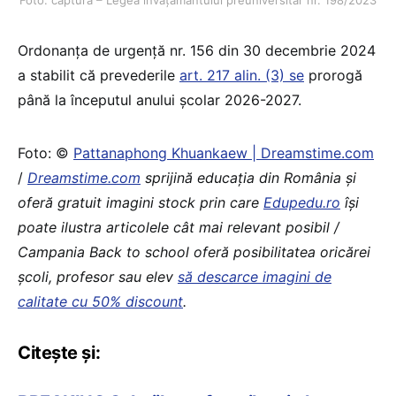
Foto: captură – Legea învățământului preuniversitar nr. 198/2023
Ordonanța de urgență nr. 156 din 30 decembrie 2024
a stabilit că prevederile
art. 217 alin. (3) se
prorogă
până la începutul anului școlar 2026-2027.
Foto: ©
Pattanaphong Khuankaew | Dreamstime.com
/
Dreamstime.com
sprijină educaţia din România şi
oferă gratuit imagini stock prin care
Edupedu.ro
îşi
poate ilustra articolele cât mai relevant posibil /
Campania Back to school oferă posibilitatea oricărei
școli, profesor sau elev
să descarce imagini de
calitate cu 50% discount
.
Citește și: