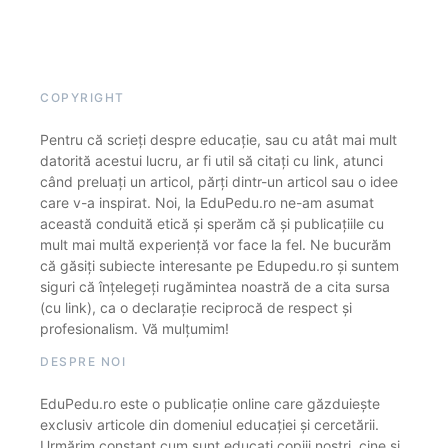
COPYRIGHT
Pentru că scrieți despre educație, sau cu atât mai mult
datorită acestui lucru, ar fi util să citați cu link, atunci
când preluați un articol, părți dintr-un articol sau o idee
care v-a inspirat. Noi, la EduPedu.ro ne-am asumat
această conduită etică și sperăm că și publicațiile cu
mult mai multă experiență vor face la fel. Ne bucurăm
că găsiți subiecte interesante pe Edupedu.ro și suntem
siguri că înțelegeți rugămintea noastră de a cita sursa
(cu link), ca o declarație reciprocă de respect și
profesionalism. Vă mulțumim!
DESPRE NOI
EduPedu.ro este o publicație online care găzduiește
exclusiv articole din domeniul educației și cercetării.
Urmărim constant cum sunt educați copiii noștri, cine și