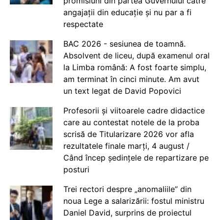
promisiuni din partea Guvernului către
angajații din educație și nu par a fi
respectate
BAC 2026 - sesiunea de toamnă.
Absolvent de liceu, după examenul oral
la Limba română: A fost foarte simplu,
am terminat în cinci minute. Am avut
un text legat de David Popovici
Profesorii și viitoarele cadre didactice
care au contestat notele de la proba
scrisă de Titularizare 2026 vor afla
rezultatele finale marți, 4 august /
Când încep ședințele de repartizare pe
posturi
Trei rectori despre „anomaliile” din
noua Lege a salarizării: fostul ministru
Daniel David, surprins de proiectul