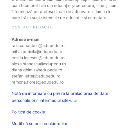
cum face politicile din educație și cercetare, cine și cum
îi formează pe profesori, cât de adecvate la lumea în
care trăim sunt sistemele de educație și cercetare.
CONTACT REDACȚIE
Adrese e-mail
raluca.pantazi@edupedu.ro
mihai.peticila@edupedu.ro
costin.ionescu@edupedu.ro
alexa.stanescu@edupedu.ro
diana.ghimisi@edupedu.ro
stefan.lefter@edupedu.ro
ramona.florea@edupedu.ro
Notă de informare cu privire la prelucrarea de date
personale prin intermediul site-ului
Politica de cookie
Modifică setarile cookie-urilor