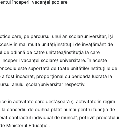
ntul începerii vacanţei şcolare.
ctice care, pe parcursul unui an şcolar/universitar, îşi
cesiv în mai multe unităţi/instituţii de învăţământ de
ul de odihnă de către unitatea/instituţia la care
nceperii vacanţei şcolare/ universitare. În aceste
oncediu este suportată de toate unităţile/instituţiile de
 a fost încadrat, proporţional cu perioada lucrată la
ursul anului şcolar/universitar respectiv.
ice în activitate care desfăşoară şi activitate în regim
l la concediu de odihnă plătit numai pentru funcţia de
iat contractul individual de muncă”, potrivit proiectului
de Ministerul Educației.