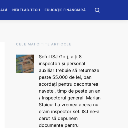
OALĂ
NEXTLAB.TECH
EDUCAȚIE FINANCIARĂ
CELE MAI CITITE ARTICOLE
Șeful ISJ Gorj, alți 8
inspectori și personal
auxiliar trebuie să returneze
peste 55.000 de lei, bani
acordați pentru decontarea
navetei, timp de peste un an
/ Inspectorul general, Marian
Staicu: La vremea aceea nu
eram inspector șef. ISJ ne-a
cerut să depunem
documente pentru