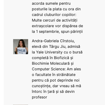
acorda sumele pentru
posturile la plata cu ora din
cadrul cluburilor copiilor:
Multe cercuri de activități
extrașcolare vor dispărea de
la 1 septembrie, spun părinții
Andra-Gabriela Cîrstoiu,
elevă din Târgu Jiu, admisă
la Yale University cu o bursă
completă în Biofizică și
Biochimie Moleculară și
Computer Science: Am ales
o facultate în străinătate
pentru că pot deprinde noi
cunoștințe, dar vreau să mă
întorc în țară și să devin
profesor