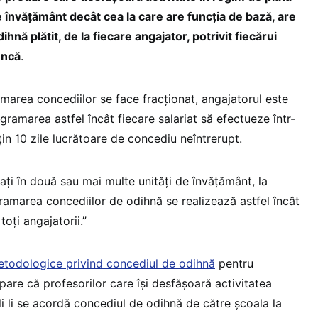
de învățământ decât cea la care are funcția de bază, are
hnă plătit, de la fiecare angajator, potrivit fiecărui
uncă
.
amarea concediilor se face fracționat, angajatorul este
gramarea astfel încât fiecare salariat să efectueze într-
țin 10 zile lucrătoare de concediu neîntrerupt.
rați în două sau mai multe unități de învățământ, la
ramarea concediilor de odihnă se realizează astfel încât
toți angajatorii.”
etodologice privind concediul de odihnă
pentru
pare că profesorilor care își desfăşoară activitatea
i li se acordă concediul de odihnă de către școala la