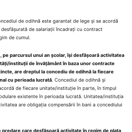
concediul de odihnă este garantat de lege și se acordă
 desfășurată de salariații încadrați cu contract
egim de cumul.
, pe parcursul unui an școlar, își desfășoară activitatea
tăți/instituții de învățământ în baza unor contracte
incte, are dreptul la concediu de odihnă la fiecare
nal cu perioada lucrată
. Concediul de odihnă și
cordă de fiecare unitate/instituție în parte, în timpul
dulare existente în perioada lucrată. Unitatea/instituția
tivitatea are obligația compensării în bani a concediului
e predare care desfășoară activitate în regim de plata