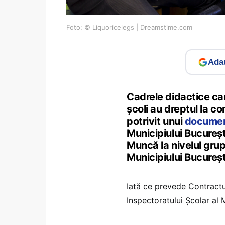
Foto: © Liquoricelegs | Dreamstime.com
Adau
Cadrele didactice car
școli au dreptul la co
potrivit unui
docume
Municipiului Bucureș
Muncă la nivelul grupu
Municipiului Bucureșt
Iată ce prevede Contractul
Inspectoratului Școlar al 