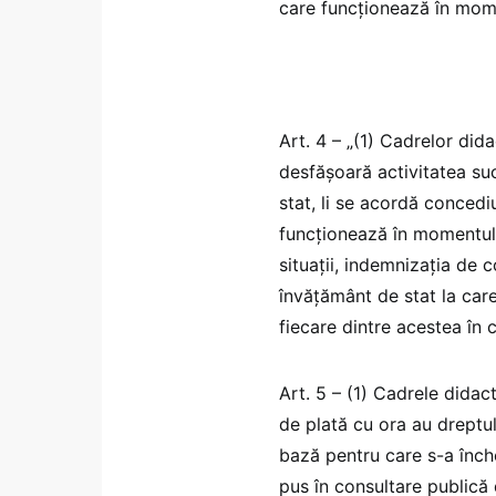
care funcţionează în mome
Art. 4 – „(1) Cadrelor dida
desfăşoară activitatea suc
stat, li se acordă concedi
funcţionează în momentul î
situaţii, indemnizaţia de c
învăţământ de stat la care
fiecare dintre acestea în c
Art. 5 – (1) Cadrele didact
de plată cu ora au dreptu
bază pentru care s-a înche
pus în consultare publică 