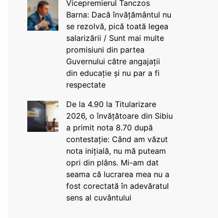
Vicepremierul Tanczos
Barna: Dacă învățământul nu
se rezolvă, pică toată legea
salarizării / Sunt mai multe
promisiuni din partea
Guvernului către angajații
din educație și nu par a fi
respectate
De la 4.90 la Titularizare
2026, o învățătoare din Sibiu
a primit nota 8.70 după
contestație: Când am văzut
nota inițială, nu mă puteam
opri din plâns. Mi-am dat
seama că lucrarea mea nu a
fost corectată în adevăratul
sens al cuvântului