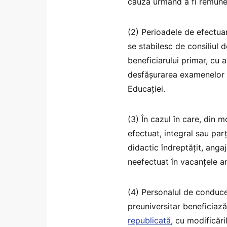
cauză urmând a fi remune
(2) Perioadele de efectua
se stabilesc de consiliul d
beneficiarului primar, cu 
desfășurarea examenelor n
Educației.
(3) În cazul în care, din 
efectuat, integral sau parț
didactic îndreptățit, anga
neefectuat în vacanțele an
(4) Personalul de conduce
preuniversitar beneficia
republicată
, cu modificări