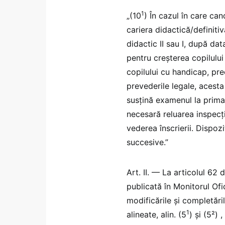
1
„(10
) În cazul în care can
cariera didactică/definit
didactic II sau I, după dat
pentru creșterea copilului 
copilului cu handicap, pr
prevederile legale, acesta
susțină examenul la prima 
necesară reluarea inspecți
vederea înscrierii. Dispozi
succesive.”
Art. II. — La articolul 62
publicată în Monitorul Ofic
modificările și completări
1
alineate, alin. (5
) și (5²) 