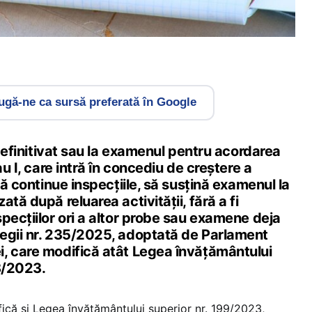
gă-ne ca sursă preferată în Google
a definitivat sau la examenul pentru acordarea
au I, care intră în concediu de creștere a
să continue inspecțiile, să susțină examenul la
tă după reluarea activității, fără a fi
pecțiilor ori a altor probe sau examene deja
egii nr. 235/2025, adoptată de Parlament
, care modifică atât Legea învățământului
98/2023.
că și Legea învățământului superior nr. 199/2023,