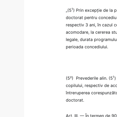
1
„(5
) Prin excepție de la p
doctorat pentru concediu d
respectiv 3 ani, în cazul 
acomodare, la cererea stu
legale, durata programulu
perioada concediului.
1
(5²) Prevederile alin. (5
)
copilului, respectiv de a
întreruperea corespunzătoa
doctorat.
Art. III. — În termen de 90