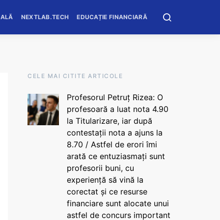
OALĂ
NEXTLAB.TECH
EDUCAȚIE FINANCIARĂ
CELE MAI CITITE ARTICOLE
Profesorul Petruț Rizea: O
profesoară a luat nota 4.90
la Titularizare, iar după
contestații nota a ajuns la
8.70 / Astfel de erori îmi
arată ce entuziasmați sunt
profesorii buni, cu
experiență să vină la
corectat și ce resurse
financiare sunt alocate unui
astfel de concurs important