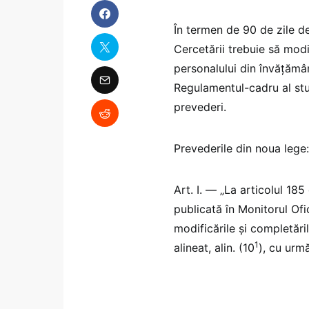
În termen de 90 de zile de 
Cercetării trebuie să modi
personalului din învățămân
Regulamentul-cadru al stud
prevederi.
Prevederile din noua lege:
Art. I. — „La articolul 18
publicată în Monitorul Ofic
modificările și completări
1
alineat, alin. (10
), cu urm