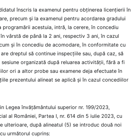
didatul înscris la examenul pentru obținerea licențierii în
ivare, precum și la examenul pentru acordarea gradului
a programării acestuia, intră, la cerere, în concediu
în vârstă de până la 2 ani, respectiv 3 ani, în cazul
ecum și în concediu de acomodare, în conformitate cu
 are dreptul să continue inspecțiile sau, după caz, să
sesiune organizată după reluarea activității, fără a fi
ilor ori a altor probe sau examene deja efectuate în
țiile prezentului alineat se aplică și în cazul concediilor
 din Legea învățământului superior nr. 199/2023,
ial al României, Partea I, nr. 614 din 5 iulie 2023, cu
le ulterioare, după alineatul (5) se introduc două noi
, cu următorul cuprins: