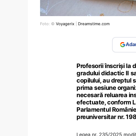
Foto: ©
Voyagerix
|
Dreamstime.com
Adau
Profesorii înscriși l
gradului didactic II s
copilului, au dreptul 
prima sesiune organiza
necesară reluarea ins
efectuate, conform L
Parlamentul României
preuniversitar nr. 1
Legea nr. 235/2025 modifi