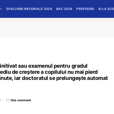
EVALUARE NAȚIONALĂ 2026
BAC 2026
PROFESORI
AI LA ȘC
finitivat sau examenul pentru gradul
ncediu de creștere a copilului nu mai pierd
ținute, iar doctoratul se prelungește automat
d
One comment