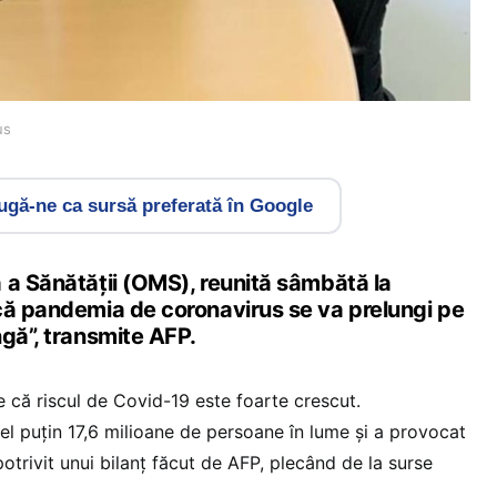
us
gă-ne ca sursă preferată în Google
 a Sănătăţii (OMS), reunită sâmbătă la
că pandemia de coronavirus se va prelungi pe
gă”, transmite AFP.
că riscul de Covid-19 este foarte crescut.
el puţin 17,6 milioane de persoane în lume şi a provocat
trivit unui bilanţ făcut de AFP, plecând de la surse