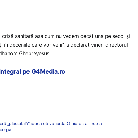
 criză sanitară aşa cum nu vedem decât una pe secol şi
i în deceniile care vor veni”, a declarat vineri directorul
Adhanom Ghebreyesus.
 integral pe G4Media.ro
ră „plauzibilă” ideea că varianta Omicron ar putea
Europa