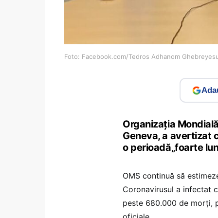
Foto: Facebook.com/Tedros Adhanom Ghebreyes
Adau
Organizaţia Mondială
Geneva, a avertizat 
o perioadă„foarte lun
OMS continuă să estimeze 
Coronavirusul a infectat c
peste 680.000 de morţi, po
oficiale.