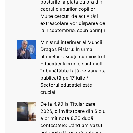
posturile la plata cu ora din
cadrul cluburilor copiilor:
Multe cercuri de activități
extrașcolare vor dispărea de
la 1 septembrie, spun părinții
Ministrul interimar al Muncii
Dragos Pîslaru: În urma
ultimelor discuții cu ministrul
Educației lucrurile sunt mult
îmbunătățite față de varianta
publicată pe 17 iulie /
Sectorul educației este
crucial
De la 4.90 la Titularizare
2026, o învățătoare din Sibiu
a primit nota 8.70 după
contestație: Când am văzut
nota inițială, nu mă puteam