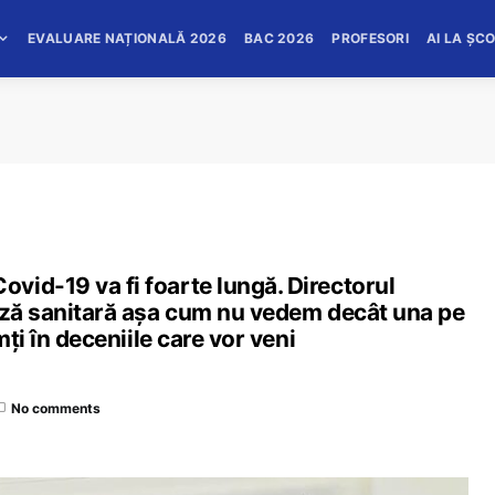
EVALUARE NAȚIONALĂ 2026
BAC 2026
PROFESORI
AI LA ȘC
vid-19 va fi foarte lungă. Directorul
riză sanitară aşa cum nu vedem decât una pe
mţi în deceniile care vor veni
No comments