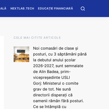
OALĂ
NEXTLAB.TECH
EDUCAȚIE FINANCIARĂ
CELE MAI CITITE ARTICOLE
Noi comasări de clase și
posturi, cu 3 săptămâni până
la debutul anului școlar
2026-2027, sunt semnalate
de Alin Badea, prim-
vicepreședinte USLI
Gorj: Ministerul o comite
grav de tot. Ne sună
directorii disperați că
oamenii rămân fără posturi.
Ce se întâmplă cu