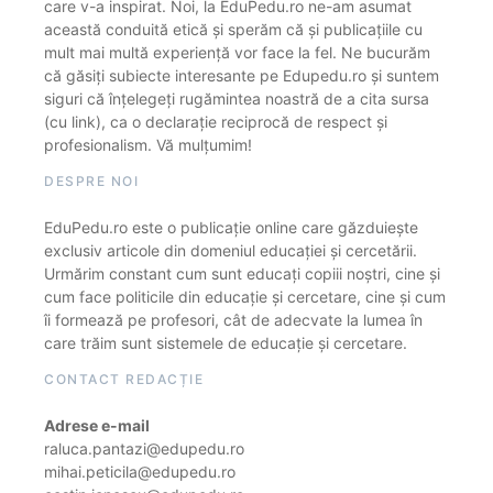
care v-a inspirat. Noi, la EduPedu.ro ne-am asumat
această conduită etică și sperăm că și publicațiile cu
mult mai multă experiență vor face la fel. Ne bucurăm
că găsiți subiecte interesante pe Edupedu.ro și suntem
siguri că înțelegeți rugămintea noastră de a cita sursa
(cu link), ca o declarație reciprocă de respect și
profesionalism. Vă mulțumim!
DESPRE NOI
EduPedu.ro este o publicație online care găzduiește
exclusiv articole din domeniul educației și cercetării.
Urmărim constant cum sunt educați copiii noștri, cine și
cum face politicile din educație și cercetare, cine și cum
îi formează pe profesori, cât de adecvate la lumea în
care trăim sunt sistemele de educație și cercetare.
CONTACT REDACȚIE
Adrese e-mail
raluca.pantazi@edupedu.ro
mihai.peticila@edupedu.ro