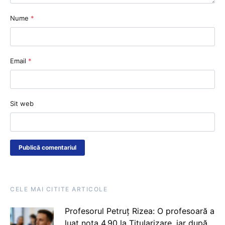
Nume
*
Email
*
Sit web
CELE MAI CITITE ARTICOLE
Profesorul Petruț Rizea: O profesoară a
luat nota 4.90 la Titularizare, iar după