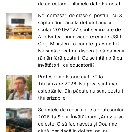
de cercetare - ultimele date Eurostat
Noi comasări de clase și posturi, cu 3
săptămâni până la debutul anului
școlar 2026-2027, sunt semnalate de
Alin Badea, prim-vicepreședinte USLI
Gorj: Ministerul o comite grav de tot.
Ne sună directorii disperați că oamenii
rămân fără posturi. Ce se întâmplă cu
învățătorii, cu educatorii?
Profesor de Istorie cu 9.70 la
Titularizare 2026: Nu prea sunt mari
așteptările. Din păcate nu sunt posturi
titularizabile
Ședințele de repartizare a profesorilor
2026, la Sibiu. Învățătoare: „Am zis iau
ce este. O să fac naveta și Doamne-
ajută, dar dacă în doi,trei ani nu