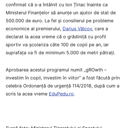
confirmat că s-a întâlnit cu Ion Țiriac înainte ca
Ministerul Finanțelor să anunțe un ajutor de stat de
500.000 de euro. La fel și consilierul pe probleme
economice al premierului,
Darius Vâlcov
, care a
declarat la acea vreme că o grădiniță cu profil
sportiv va şcolariza câte 100 de copii pe an, iar
suprafaţa va fi de minimum 5.000 de metri pătraţi.
Aprobarea acestui programul numit „gROwth –
investim în copii, investim în viitor” a fost făcută prin
celebra Ordonanță de urgență 114/2018, după cum a
scris la acea vreme
EduPedu.ro
.
Sursă foto: Ministerul Tineretului și Sportului