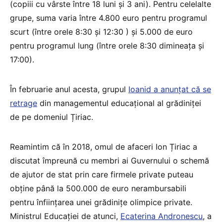
(copiii cu vârste între 18 luni şi 3 ani). Pentru celelalte
grupe, suma varia între 4.800 euro pentru programul
scurt (între orele 8:30 şi 12:30 ) şi 5.000 de euro
pentru programul lung (între orele 8:30 dimineaţa şi
17:00).
În februarie anul acesta, grupul
Ioanid a anunțat că se
retrage
din managementul educațional al grădiniței
de pe domeniul Țiriac.
Reamintim că în 2018, omul de afaceri Ion Țiriac a
discutat împreună cu membri ai Guvernului o schemă
de ajutor de stat prin care firmele private puteau
obține până la 500.000 de euro nerambursabili
pentru înființarea unei grădinițe olimpice private.
Ministrul Educației de atunci,
Ecaterina Andronescu
, a