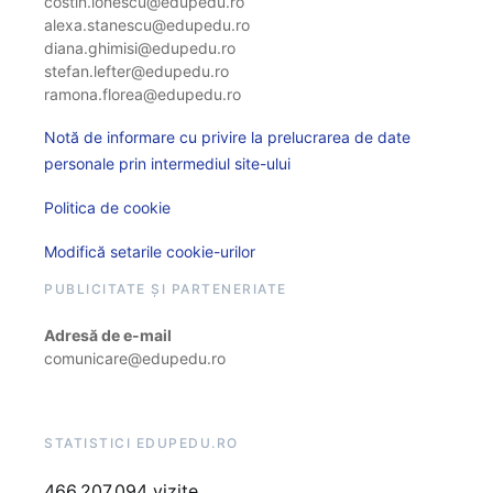
costin.ionescu@edupedu.ro
alexa.stanescu@edupedu.ro
diana.ghimisi@edupedu.ro
stefan.lefter@edupedu.ro
ramona.florea@edupedu.ro
Notă de informare cu privire la prelucrarea de date
personale prin intermediul site-ului
Politica de cookie
Modifică setarile cookie-urilor
PUBLICITATE ȘI PARTENERIATE
Adresă de e-mail
comunicare@edupedu.ro
STATISTICI EDUPEDU.RO
466.207.094 vizite