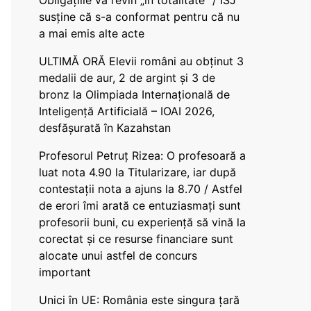
Obligațiile vă revin „în totalitate” / ISJ
susține că s-a conformat pentru că nu
a mai emis alte acte
ULTIMĂ ORĂ Elevii români au obținut 3
medalii de aur, 2 de argint și 3 de
bronz la Olimpiada Internațională de
Inteligență Artificială – IOAI 2026,
desfășurată în Kazahstan
Profesorul Petruț Rizea: O profesoară a
luat nota 4.90 la Titularizare, iar după
contestații nota a ajuns la 8.70 / Astfel
de erori îmi arată ce entuziasmați sunt
profesorii buni, cu experiență să vină la
corectat și ce resurse financiare sunt
alocate unui astfel de concurs
important
Unici în UE: România este singura țară