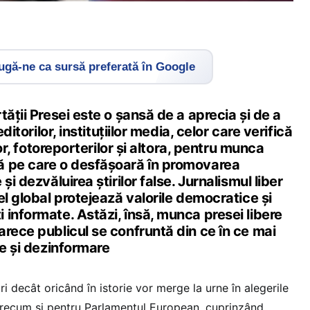
gă-ne ca sursă preferată în Google
tății Presei este o șansă de a aprecia și de a
editorilor, instituțiilor media, celor care verifică
lor, fotoreporterilor și altora, pentru munca
ă pe care o desfășoară în promovarea
și dezvăluirea știrilor false. Jurnalismul liber
el global protejează valorile democratice și
informate. Astăzi, însă, munca presei libere
rece publicul se confruntă din ce în ce mai
se și dezinformare
ri decât oricând în istorie vor merge la urne în alegerile
 precum și pentru Parlamentul European, cuprinzând