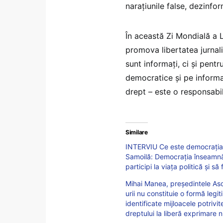
narațiunile false, dezinfo
În această Zi Mondială a L
promova libertatea jurnali
sunt informați, ci și pent
democratice și pe informa
drept – este o responsabi
Similare
INTERVIU Ce este democrația, p
Samoilă: Democrația înseamnă s
participi la viața politică și să
Mihai Manea, președintele Asoci
urii nu constituie o formă legi
identificate mijloacele potrivi
dreptului la liberă exprimare