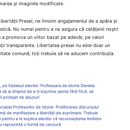
rmarea și imaginile modificate.
ibertății Presei, ne înnoim angajamentul de a apăra și
stică. Nu numai pentru a ne asigura că cetățenii noștri
ru a promova un viitor bazat pe adevăr, pe valori
ții transparente. Libertatea presei nu este doar un
litate comună; toți trebuie să ne aducem contribuția.
e înțelesul elevilor. Profesoara de istorie Daniela
ă ai dreptul de a-ți exprima opinia fără frică, să
 fii protejat de abuzuri
ației Profesorilor de Istorie: Proliferarea discursului
timă de manifestare a libertății de exprimare. Trebuie
te pentru a le explica elevilor că recunoașterea limitelor
 nu reprezintă o formă de cenzură