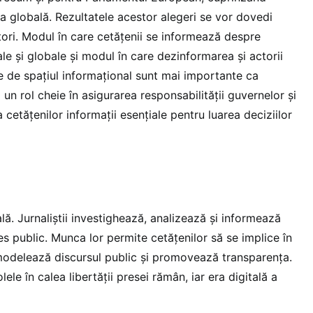
 globală. Rezultatele acestor alegeri se vor dovedi
tori. Modul în care cetățenii se informează despre
le și globale și modul în care dezinformarea și actorii
te de spațiul informațional sunt mai importante ca
ă un rol cheie în asigurarea responsabilităţii guvernelor şi
iza cetăţenilor informaţii esenţiale pentru luarea deciziilor
ală. Jurnaliştii investighează, analizează și informează
s public. Munca lor permite cetățenilor să se implice în
modelează discursul public și promovează transparența.
le în calea libertății presei rămân, iar era digitală a