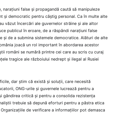
e, narațiuni false și propagandă caută să manipuleze
t și democratic pentru câștig personal. Ca în multe alte
au văzut încercări ale guvernelor străine și ale altor
uce publicul în eroare, de a răspândi narațiuni false
 și de a submina sistemele democratice. Alături de alte
omânia joacă un rol important în abordarea acestor
știi români se numără printre cei care au scris cu curaj
ele tragice ale războiului nedrept și ilegal al Rusiei
cile, dar știm că există și soluții, care necesită
ducatorii, ONG-urile și guvernele lucrează pentru a
 gândirea critică și pentru a consolida rezistența
naliştii trebuie să depună eforturi pentru a păstra etica
ă. Organizațiile de verificare a informațiilor pot demasca