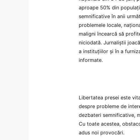
aproape 50% din populația
semnificative în anii urmă
problemele locale, naționa
maligni încearcă să profi
niciodată. Jurnaliştii joac
a instituţiilor şi în a furn
informate.
Libertatea presei este vit
despre probleme de intere
dezbateri semnificative, 
Cu toate acestea, obstacole
adus noi provocări.