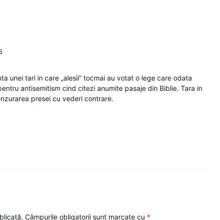
5
nta unei tari in care „alesii” tocmai au votat o lege care odata
 pentru antisemitism cind citezi anumite pasaje din Biblie. Tara in
cenzurarea presei cu vederi contrare.
blicată.
Câmpurile obligatorii sunt marcate cu
*