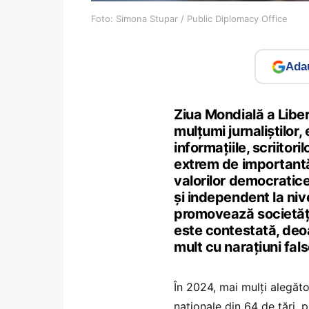
Foto: Simona Stupar / Public Diplomacy Office
Adau
Ziua Mondială a Liber
mulțumi jurnaliștilor, 
informațiile, scriitori
extrem de important
valorilor democratice 
și independent la niv
promovează societăți 
este contestată, deoa
mult cu narațiuni fal
În 2024, mai mulți alegăto
naționale din 64 de țări,