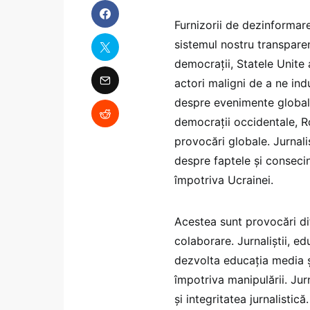
Furnizorii de dezinformar
sistemul nostru transparen
democrații, Statele Unite 
actori maligni de a ne ind
despre evenimente globale
democrații occidentale, R
provocări globale. Jurnali
despre faptele și consecinț
împotriva Ucrainei.
Acestea sunt provocări difi
colaborare. Jurnaliștii, e
dezvolta educația media și
împotriva manipulării. Jur
şi integritatea jurnalistic