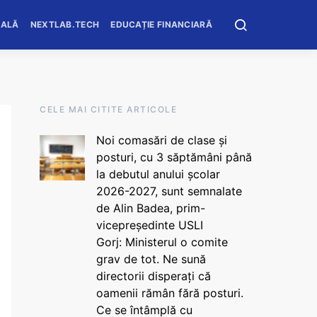
OALĂ
NEXTLAB.TECH
EDUCAȚIE FINANCIARĂ
CELE MAI CITITE ARTICOLE
Noi comasări de clase și
posturi, cu 3 săptămâni până
la debutul anului școlar
2026-2027, sunt semnalate
de Alin Badea, prim-
vicepreședinte USLI
Gorj: Ministerul o comite
grav de tot. Ne sună
directorii disperați că
oamenii rămân fără posturi.
Ce se întâmplă cu