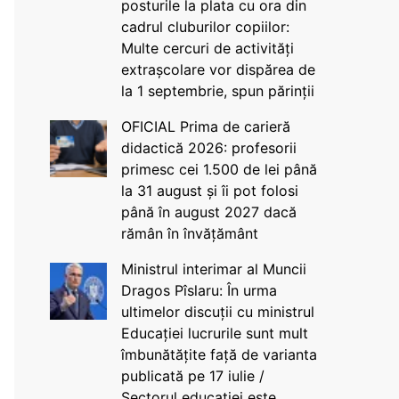
posturile la plata cu ora din
cadrul cluburilor copiilor:
Multe cercuri de activități
extrașcolare vor dispărea de
la 1 septembrie, spun părinții
OFICIAL Prima de carieră
didactică 2026: profesorii
primesc cei 1.500 de lei până
la 31 august și îi pot folosi
până în august 2027 dacă
rămân în învățământ
Ministrul interimar al Muncii
Dragos Pîslaru: În urma
ultimelor discuții cu ministrul
Educației lucrurile sunt mult
îmbunătățite față de varianta
publicată pe 17 iulie /
Sectorul educației este