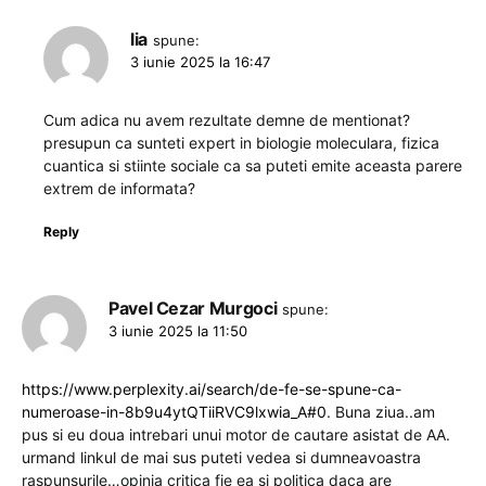
lia
spune:
3 iunie 2025 la 16:47
Cum adica nu avem rezultate demne de mentionat?
presupun ca sunteti expert in biologie moleculara, fizica
cuantica si stiinte sociale ca sa puteti emite aceasta parere
extrem de informata?
Reply
Pavel Cezar Murgoci
spune:
3 iunie 2025 la 11:50
https://www.perplexity.ai/search/de-fe-se-spune-ca-
numeroase-in-8b9u4ytQTiiRVC9lxwia_A#0
. Buna ziua..am
pus si eu doua intrebari unui motor de cautare asistat de AA.
urmand linkul de mai sus puteti vedea si dumneavoastra
raspunsurile…opinia critica fie ea si politica daca are