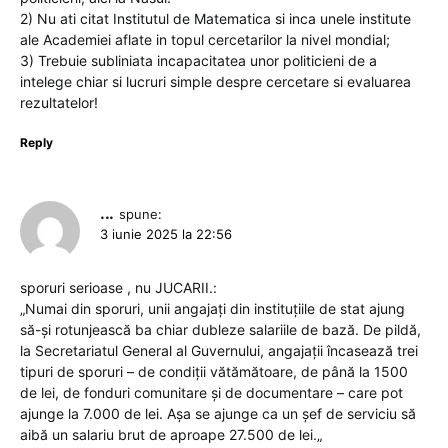
2) Nu ati citat Institutul de Matematica si inca unele institute
ale Academiei aflate in topul cercetarilor la nivel mondial;
3) Trebuie subliniata incapacitatea unor politicieni de a
intelege chiar si lucruri simple despre cercetare si evaluarea
rezultatelor!
Reply
...
spune:
3 iunie 2025 la 22:56
sporuri serioase , nu JUCARII.:
„Numai din sporuri, unii angajați din instituțiile de stat ajung
să-și rotunjească ba chiar dubleze salariile de bază. De pildă,
la Secretariatul General al Guvernului, angajații încasează trei
tipuri de sporuri – de condiții vătămătoare, de până la 1500
de lei, de fonduri comunitare și de documentare – care pot
ajunge la 7.000 de lei. Așa se ajunge ca un șef de serviciu să
aibă un salariu brut de aproape 27.500 de lei.„