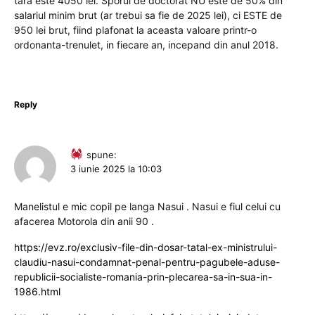
tara este 4050 lei. Sporul de doctorat NU este de 50% din
salariul minim brut (ar trebui sa fie de 2025 lei), ci ESTE de
950 lei brut, fiind plafonat la aceasta valoare printr-o
ordonanta-trenulet, in fiecare an, incepand din anul 2018.
Reply
spune:
3 iunie 2025 la 10:03
Manelistul e mic copil pe langa Nasui . Nasui e fiul celui cu
afacerea Motorola din anii 90 .
https://evz.ro/exclusiv-file-din-dosar-tatal-ex-ministrului-
claudiu-nasui-condamnat-penal-pentru-pagubele-aduse-
republicii-socialiste-romania-prin-plecarea-sa-in-sua-in-
1986.html