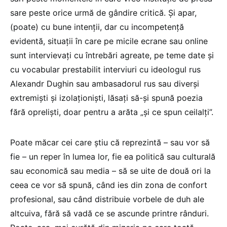
sare peste orice urmă de gândire critică. Și apar,
(poate) cu bune intenții, dar cu incompetență
evidentă, situații în care pe micile ecrane sau online
sunt intervievați cu întrebări agreate, pe teme date și
cu vocabular prestabilit interviuri cu ideologul rus
Alexandr Dughin sau ambasadorul rus sau diverși
extremiști și izolaționiști, lăsați să-și spună poezia
fără opreliști, doar pentru a arăta „și ce spun ceilalți”.
Poate măcar cei care știu că reprezintă – sau vor să
fie – un reper în lumea lor, fie ea politică sau culturală
sau economică sau media – să se uite de două ori la
ceea ce vor să spună, când ies din zona de confort
profesional, sau când distribuie vorbele de duh ale
altcuiva, fără să vadă ce se ascunde printre rânduri.