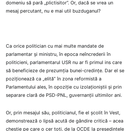
domeniu să pară „plictisitor”. Or, dacă se vrea un
mesaj percutant, nu e mai util buzduganul?
Ca orice politician cu mai multe mandate de
parlamentar și ministru, în epoca neîncrederii în
politicieni, parlamentarul USR nu ar fi primul ins care
să beneficieze de prezumția bunei-credințe. Dar el se
poziționează ca „elită” în zona reformistă a
Parlamentului ales, în opoziție cu izolaționiștii și prin
separare clară de PSD-PNL, guvernanții ultimilor ani.
Or, prin mesajul său, politicianul, fie el școlit în Vest,
demonstrează o lipsă acută de gândire critică – acea
chestie pe care o cer toți, de la OCDE la președintele