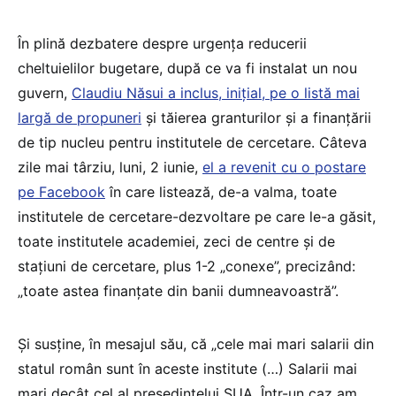
În plină dezbatere despre urgența reducerii
cheltuielilor bugetare, după ce va fi instalat un nou
guvern,
Claudiu Năsui a inclus, inițial, pe o listă mai
largă de propuneri
și tăierea granturilor și a finanțării
de tip nucleu pentru institutele de cercetare. Câteva
zile mai târziu, luni, 2 iunie,
el a revenit cu o postare
pe Facebook
în care listează, de-a valma, toate
institutele de cercetare-dezvoltare pe care le-a găsit,
toate institutele academiei, zeci de centre și de
stațiuni de cercetare, plus 1-2 „conexe”, precizând:
„toate astea finanțate din banii dumneavoastră”.
Și susține, în mesajul său, că „cele mai mari salarii din
statul român sunt în aceste institute (…) Salarii mai
mari decât cel al președintelui SUA. Într-un caz am