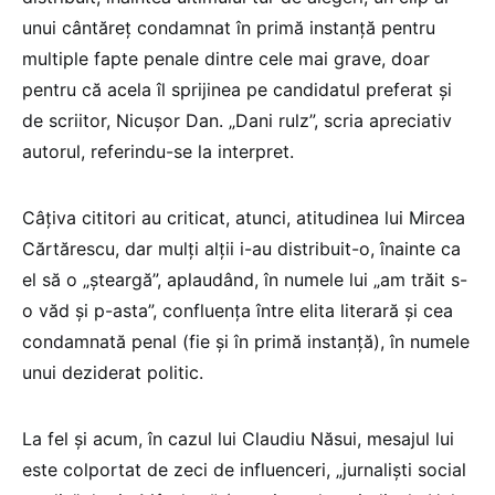
unui cântăreț condamnat în primă instanță pentru
multiple fapte penale dintre cele mai grave, doar
pentru că acela îl sprijinea pe candidatul preferat și
de scriitor, Nicușor Dan. „Dani rulz”, scria apreciativ
autorul, referindu-se la interpret.
Câțiva cititori au criticat, atunci, atitudinea lui Mircea
Cărtărescu, dar mulți alții i-au distribuit-o, înainte ca
el să o „șteargă”, aplaudând, în numele lui „am trăit s-
o văd și p-asta”, confluența între elita literară și cea
condamnată penal (fie și în primă instanță), în numele
unui deziderat politic.
La fel și acum, în cazul lui Claudiu Năsui, mesajul lui
este colportat de zeci de influenceri, „jurnaliști social