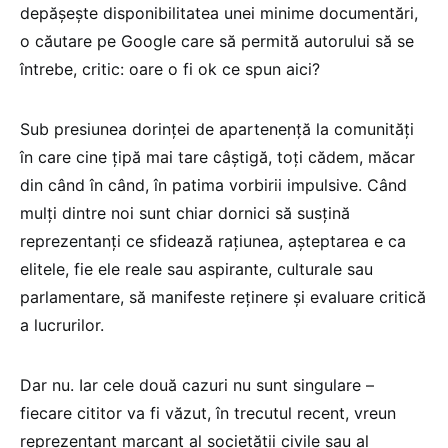
depășește disponibilitatea unei minime documentări,
o căutare pe Google care să permită autorului să se
întrebe, critic: oare o fi ok ce spun aici?
Sub presiunea dorinței de apartenență la comunități
în care cine țipă mai tare câștigă, toți cădem, măcar
din când în când, în patima vorbirii impulsive. Când
mulți dintre noi sunt chiar dornici să susțină
reprezentanți ce sfidează rațiunea, așteptarea e ca
elitele, fie ele reale sau aspirante, culturale sau
parlamentare, să manifeste reținere și evaluare critică
a lucrurilor.
Dar nu. Iar cele două cazuri nu sunt singulare –
fiecare cititor va fi văzut, în trecutul recent, vreun
reprezentant marcant al societății civile sau al