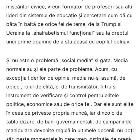
mișcărilor civice, vreun formator de profesori sau alți
lideri din sistemul de educație și cercetare cum dă cu
bâta în baltă pe orice fel de teme, de la Trump și
Ucraina la „analfabetismul funcțional” sau la dreptul
unei prime doamne de a sta acasă cu copilul bolnav.
Și nu este o problemă „social media” și gata. Media
normale au și ele parte de probleme. Acum, cu
excepția liderilor de opinie, media nu-și asumă, de
obicei, rolul de elită, ci de transmițător, filtru și
instrument de verificare și control pentru elitele
politice, economice sau de orice fel. Dar ele sunt elite
în ceea ce privește propria muncă, iar dincolo de
tabloidizare, de bani guvernamentali, de campanii de
manipulare devenite regulă în ultimele decenii, nu poți
sări peste momentele în care vreo instituție de presă