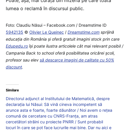
Poate, așa, mai curăță din mizeria pe care toată
lumea o reclamă în discursul public.
Foto: Claudiu Năsui – Facebook.com / Dreamstime ID
5942135
©
Olivier Le Queinec
/
Dreamstime.com
sprijină
educaţia din România şi oferă gratuit imagini stock prin care
Edupedu.ro
îşi poate ilustra articolele cât mai relevant posibil /
Campania Back to school oferă posibilitatea oricărei școli,
profesor sau elev
să descarce imagini de calitate cu 50%
discount
.
Similare
Directorul adjunct al Institutului de Matematică, despre
declarația lui Năsui: Să vină cineva incompetent să
arunce asta e foarte, foarte dăunător / Noi avem o rețea
comună de cercetare cu CNRS-Franța, am atras
cercetători străini cu proiecte PNRR / Sunt probabil
locuri în care se pot face lucrurile mai bine. Dar nu aici e