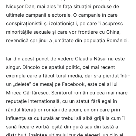
Nicușor Dan, mai ales în fața situației produse de
ultimele campanii electorale. O campanie în care
conspiraționiștii și izolaționiștii, pe care îi asupresc
minoritățile sexuale și care vor frontiere cu China,
revendică sprijinul a jumătate din populația României.
Iar din acest punct de vedere Claudiu Năsui nu este
singur. Dincolo de spațiul politic, cel mai recent
exemplu care a făcut turul media, dar s-a pierdut într-
un „delete” de mesaj pe Facebook, este cel al lui
Mircea Cărtărescu. Scriitorul român cu cea mai mare
reputație internațională, cu un statut fără egal în
rândul literaților români de acum, un om care prin
influența sa culturală ar trebui să aibă grijă la cum îi
sună fiecare vorbă ieșită din gură sau din tastă a
distribuit, înaintea ultimului tur de alegeri, un clip al