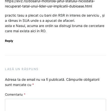
https://evz.ro/dosarul-motorola-jaful-statului-niciodata-
recuperat-tatal-unui-lider-usr-implicatii-dubioase.html
practic tasu a plecat cu bani din RSR in interes de serviciu , și
a rămas in SUA unde s a apucat de afaceri.
asta e Nasui, acuma are ordin sa distrugi bruma de cercetare
care mai exista aici in RO.
Reply
LASĂ UN RĂSPUNS
Adresa ta de email nu va fi publicată.
Câmpurile obligatorii
sunt marcate cu
*
Comentariu
*