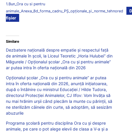
1.Bun_Ora cu si pentru
D
animale_Anexa_8d_forma_cadru_PȘ_opționale_și_norme_tehnored
fișier
Similare
Dezbatere națională despre empatie și respectul față
de animale în școli, la Liceul Teoretic „Horia Hulubei” din
Măgurele / Opționalul școlar „Ora cu și pentru animale”
ar putea intra în oferta națională din 2026
Opționalul școlar „Ora cu și pentru animale” ar putea
intra în oferta națională din 2026, anunță inițiatoarea,
după o întâlnire cu ministrul Educației / Hilde Tudora,
directorul Protecției Animalelor, CJ Ilfov: Vom învăța să
nu mai hrănim urșii când plecăm la munte cu părinții, să
ne sterilizăm câinele din curte, să adoptăm, să sesizăm
abuzurile
Programa școlară pentru disciplina Ora cu și despre
animale, pe care o pot alege elevii de clasa a V-a și a