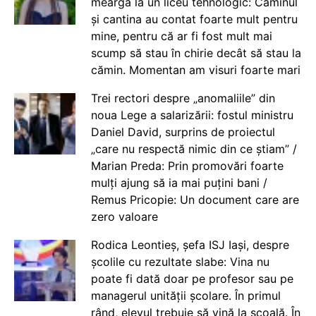
meargă la un liceu tehnologic: Căminul
și cantina au contat foarte mult pentru
mine, pentru că ar fi fost mult mai
scump să stau în chirie decât să stau la
cămin. Momentan am visuri foarte mari
Trei rectori despre „anomaliile” din
noua Lege a salarizării: fostul ministru
Daniel David, surprins de proiectul
„care nu respectă nimic din ce știam” /
Marian Preda: Prin promovări foarte
mulți ajung să ia mai puțini bani /
Remus Pricopie: Un document care are
zero valoare
Rodica Leontieș, șefa ISJ Iași, despre
școlile cu rezultate slabe: Vina nu
poate fi dată doar pe profesor sau pe
managerul unității școlare. În primul
rând, elevul trebuie să vină la școală. În