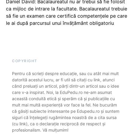
Daniel David: Bacalaureatul nu ar trebui să fie folosit
ca mijloc de intrare la facultate. Bacalaureatul trebuie
să fie un examen care certifică competențele pe care
le ai după parcursul unui învățământ obligatoriu
COPYRIGHT
Pentru că scrieți despre educație, sau cu atât mai mult
datorită acestui lucru, ar fi util să citați cu link, atunci
când preluați un articol, părți dintr-un articol sau o idee
care v-a inspirat. Noi, la EduPedu.ro ne-am asumat
această conduită etică și sperăm că și publicațiile cu
mult mai multă experiență vor face la fel. Ne bucurăm
că găsiți subiecte interesante pe Edupedu.ro și suntem
siguri că înțelegeți rugămintea noastră de a cita sursa
(cu link), ca o declarație reciprocă de respect și
profesionalism. Vă mulțumim!