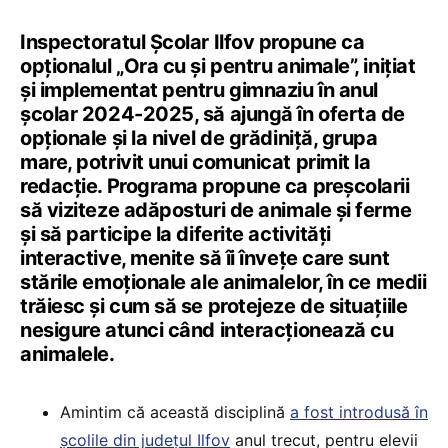
Inspectoratul Școlar Ilfov propune ca
opționalul „Ora cu și pentru animale”, inițiat
și implementat pentru gimnaziu în anul
școlar 2024-2025, să ajungă în oferta de
opționale și la nivel de grădiniță, grupa
mare, potrivit unui comunicat primit la
redacție. Programa propune ca preșcolarii
să viziteze adăposturi de animale și ferme
și să participe la diferite activități
interactive, menite să îi învețe care sunt
stările emoționale ale animalelor, în ce medii
trăiesc și cum să se protejeze de situațiile
nesigure atunci când interacționează cu
animalele.
Amintim că această disciplină
a fost introdusă în
școlile din județul Ilfov
anul trecut, pentru elevii