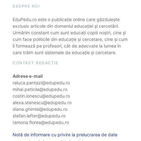
DESPRE NOI
EduPedu.ro este o publicație online care găzduiește
exclusiv articole din domeniul educației și cercetării.
Urmărim constant cum sunt educați copiii noștri, cine și
cum face politicile din educație și cercetare, cine și cum
îi formează pe profesori, cât de adecvate la lumea în
care trăim sunt sistemele de educație și cercetare.
CONTACT REDACȚIE
Adrese e-mail
raluca.pantazi@edupedu.ro
mihai.peticila@edupedu.ro
costin.ionescu@edupedu.ro
alexa.stanescu@edupedu.ro
diana.ghimisi@edupedu.ro
stefan.lefter@edupedu.ro
ramona.florea@edupedu.ro
Notă de informare cu privire la prelucrarea de date