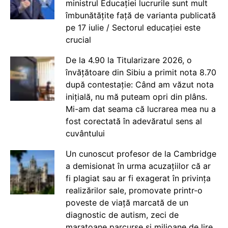
ministrul Educației lucrurile sunt mult
îmbunătățite față de varianta publicată
pe 17 iulie / Sectorul educației este
crucial
De la 4.90 la Titularizare 2026, o
învățătoare din Sibiu a primit nota 8.70
după contestație: Când am văzut nota
inițială, nu mă puteam opri din plâns.
Mi-am dat seama că lucrarea mea nu a
fost corectată în adevăratul sens al
cuvântului
Un cunoscut profesor de la Cambridge
a demisionat în urma acuzațiilor că ar
fi plagiat sau ar fi exagerat în privința
realizărilor sale, promovate printr-o
poveste de viață marcată de un
diagnostic de autism, zeci de
maratoane parcurse și milioane de lire