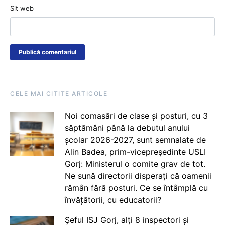
Sit web
CELE MAI CITITE ARTICOLE
Noi comasări de clase și posturi, cu 3
săptămâni până la debutul anului
școlar 2026-2027, sunt semnalate de
Alin Badea, prim-vicepreședinte USLI
Gorj: Ministerul o comite grav de tot.
Ne sună directorii disperați că oamenii
rămân fără posturi. Ce se întâmplă cu
învățătorii, cu educatorii?
Șeful ISJ Gorj, alți 8 inspectori și