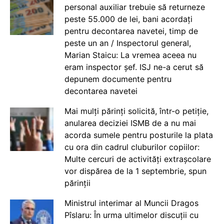
personal auxiliar trebuie să returneze
peste 55.000 de lei, bani acordați
pentru decontarea navetei, timp de
peste un an / Inspectorul general,
Marian Staicu: La vremea aceea nu
eram inspector șef. ISJ ne-a cerut să
depunem documente pentru
decontarea navetei
Mai mulți părinți solicită, într-o petiție,
anularea deciziei ISMB de a nu mai
acorda sumele pentru posturile la plata
cu ora din cadrul cluburilor copiilor:
Multe cercuri de activități extrașcolare
vor dispărea de la 1 septembrie, spun
părinții
Ministrul interimar al Muncii Dragos
Pîslaru: În urma ultimelor discuții cu