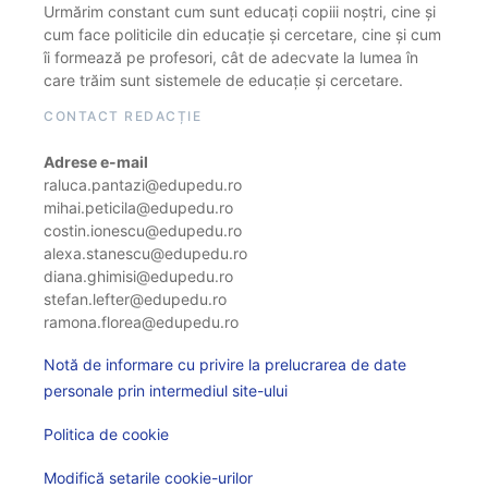
Urmărim constant cum sunt educați copiii noștri, cine și
cum face politicile din educație și cercetare, cine și cum
îi formează pe profesori, cât de adecvate la lumea în
care trăim sunt sistemele de educație și cercetare.
CONTACT REDACȚIE
Adrese e-mail
raluca.pantazi@edupedu.ro
mihai.peticila@edupedu.ro
costin.ionescu@edupedu.ro
alexa.stanescu@edupedu.ro
diana.ghimisi@edupedu.ro
stefan.lefter@edupedu.ro
ramona.florea@edupedu.ro
Notă de informare cu privire la prelucrarea de date
personale prin intermediul site-ului
Politica de cookie
Modifică setarile cookie-urilor