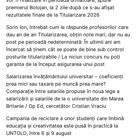
vor fi finalizate în perioada următoare, spune
premierul Bolojan, la 2 zile după ce s-au afișat
rezultatele finale de la Titularizare 2026
Sorin Ion, întrebat cum le răspunde profesorilor care
dau an de an Titularizarea, obțin note mari, dar nu au
post pe perioadă nedeterminată: În ultimii ani am
încercat să ținem cât se poate de bine sub control
posturile titularizabile / La niciun concurs nu poți
garanta de la început asigurarea unui post
Salarizarea învățământului universitar – coeficienți
prea mici sau taxare pe muncă prea mare?
Comparație între salariile propuse în noua lege a
salarizării și salariile de la o universitate din Marea
Britanie / Op Ed, cercetător Cristian Vraciu
Campania de reciclare a unor studenți care îmbină
educația și creativitatea este pusă în practică la
UNTOLD, între 6 și 9 august