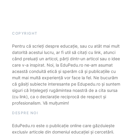
COPYRIGHT
Pentru că scrieți despre educație, sau cu atât mai mult
datorită acestui lucru, ar fi util să citați cu link, atunci
când preluați un articol, părți dintr-un articol sau o idee
care v-a inspirat. Noi, la EduPedu.ro ne-am asumat
această conduită etică și sperăm că și publicațiile cu
mult mai multă experiență vor face la fel. Ne bucurăm
că găsiți subiecte interesante pe Edupedu.ro și suntem
siguri că înțelegeți rugămintea noastră de a cita sursa
(cu link), ca o declarație reciprocă de respect și
profesionalism. Vă mulțumim!
DESPRE NOI
EduPedu.ro este o publicație online care găzduiește
exclusiv articole din domeniul educației și cercetării.