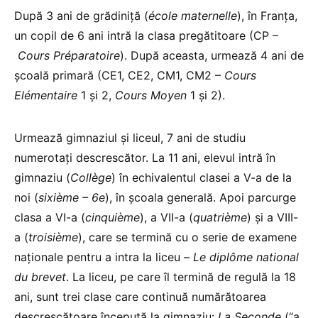
După 3 ani de grădiniță (
école maternelle
), în Franța,
un copil de 6 ani intră la clasa pregătitoare (CP –
Cours Préparatoire
). După aceasta, urmează 4 ani de
școală primară (CE1, CE2, CM1, CM2 –
Cours
Elémentaire
1 și 2,
Cours Moyen
1 și 2).
Urmează gimnaziul și liceul, 7 ani de studiu
numerotați descrescător. La 11 ani, elevul intră în
gimnaziu (
Collège
) în echivalentul clasei a V-a de la
noi (
sixième – 6e
), în școala generală. Apoi parcurge
clasa a VI-a (
cinquième
), a VII-a (
quatrième
) și a VIII-
a (
troisième
), care se termină cu o serie de examene
naționale pentru a intra la liceu –
Le diplôme
national
du
brevet
. La liceu, pe care îl termină de regulă la 18
ani, sunt trei clase care continuă numărătoarea
descrescătoare începută la gimnaziu:
La Seconde
(“a