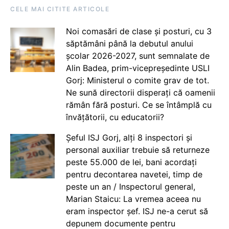
CELE MAI CITITE ARTICOLE
Noi comasări de clase și posturi, cu 3
săptămâni până la debutul anului
școlar 2026-2027, sunt semnalate de
Alin Badea, prim-vicepreședinte USLI
Gorj: Ministerul o comite grav de tot.
Ne sună directorii disperați că oamenii
rămân fără posturi. Ce se întâmplă cu
învățătorii, cu educatorii?
Șeful ISJ Gorj, alți 8 inspectori și
personal auxiliar trebuie să returneze
peste 55.000 de lei, bani acordați
pentru decontarea navetei, timp de
peste un an / Inspectorul general,
Marian Staicu: La vremea aceea nu
eram inspector șef. ISJ ne-a cerut să
depunem documente pentru