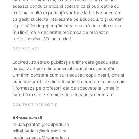
această conduită etică și sperăm că și publicațiile cu
mult mai multă experiență vor face la fel. Ne bucurăm
că găsiți subiecte interesante pe Edupedu.ro și suntem
siguri că înțelegeți rugămintea noastră de a cita sursa
(cu link), ca o declarație reciprocă de respect și
profesionalism. Vă mulțumim!
DESPRE NOI
EduPedu.ro este o publicație online care găzduiește
exclusiv articole din domeniul educației și cercetării.
Urmărim constant cum sunt educați copiii noștri, cine și
cum face politicile din educație și cercetare, cine și cum
îi formează pe profesori, cât de adecvate la lumea în
care trăim sunt sistemele de educație și cercetare.
CONTACT REDACȚIE
Adrese e-mail
raluca.pantazi@edupedu.ro
mihai.peticila@edupedu.ro
costin.ionescu@edupedu.ro