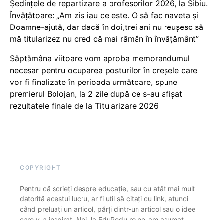
Ședințele de repartizare a profesorilor 2026, la Sibiu.
Învățătoare: „Am zis iau ce este. O să fac naveta și
Doamne-ajută, dar dacă în doi,trei ani nu reușesc să
mă titularizez nu cred că mai rămân în învățământ”
Săptămâna viitoare vom aproba memorandumul
necesar pentru ocuparea posturilor în creșele care
vor fi finalizate în perioada următoare, spune
premierul Bolojan, la 2 zile după ce s-au afișat
rezultatele finale de la Titularizare 2026
COPYRIGHT
Pentru că scrieți despre educație, sau cu atât mai mult
datorită acestui lucru, ar fi util să citați cu link, atunci
când preluați un articol, părți dintr-un articol sau o idee
care v-a inspirat. Noi, la EduPedu.ro ne-am asumat