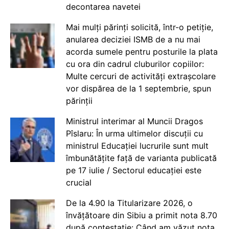
decontarea navetei
Mai mulți părinți solicită, într-o petiție,
anularea deciziei ISMB de a nu mai
acorda sumele pentru posturile la plata
cu ora din cadrul cluburilor copiilor:
Multe cercuri de activități extrașcolare
vor dispărea de la 1 septembrie, spun
părinții
Ministrul interimar al Muncii Dragos
Pîslaru: În urma ultimelor discuții cu
ministrul Educației lucrurile sunt mult
îmbunătățite față de varianta publicată
pe 17 iulie / Sectorul educației este
crucial
De la 4.90 la Titularizare 2026, o
învățătoare din Sibiu a primit nota 8.70
după contestație: Când am văzut nota