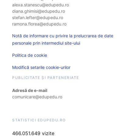
alexa.stanescu@edupedu.ro
diana.ghimisi@edupedu.ro
stefan.lefter@edupedu.ro
ramona.florea@edupedu.ro
Notă de informare cu privire la prelucrarea de date
personale prin intermediul site-ului
Politica de cookie
Modifică setarile cookie-urilor
PUBLICITATE ȘI PARTENERIATE
Adresă de e-mail
comunicare@edupedu.ro
STATISTICI EDUPEDU.RO
466.051.649 vizite