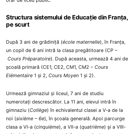
Structura sistemului de Educație din Franța,
pe scurt
După 3 ani de grădiniță (
école maternelle
), în Franța,
un copil de 6 ani intră la clasa pregătitoare (CP –
Cours Préparatoire
). După aceasta, urmează 4 ani de
școală primară (CE1, CE2, CM1, CM2 –
Cours
Elémentaire
1 și 2,
Cours Moyen
1 și 2).
Urmează gimnaziul și liceul, 7 ani de studiu
numerotați descrescător. La 11 ani, elevul intră în
gimnaziu (
Collège
) în echivalentul clasei a V-a de la
noi (
sixième – 6e
), în școala generală. Apoi parcurge
clasa a VI-a (
cinquième
), a VII-a (
quatrième
) și a VIII-