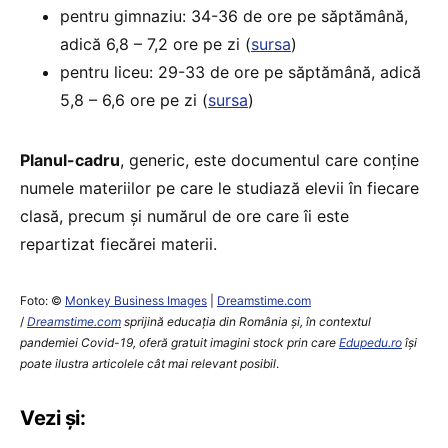
pentru gimnaziu: 34-36 de ore pe săptămână,
adică 6,8 – 7,2 ore pe zi (
sursa
)
pentru liceu: 29-33 de ore pe săptămână, adică
5,8 – 6,6 ore pe zi (
sursa
)
Planul-cadru
, generic, este documentul care conține
numele materiilor pe care le studiază elevii în fiecare
clasă, precum și numărul de ore care îi este
repartizat fiecărei materii.
Foto: ©
Monkey Business Images
|
Dreamstime.com
/
Dreamstime.com
sprijină educaţia din România şi, în contextul
pandemiei Covid-19, oferă gratuit imagini stock prin care
Edupedu.ro
îşi
poate ilustra articolele cât mai relevant posibil
.
Vezi și: