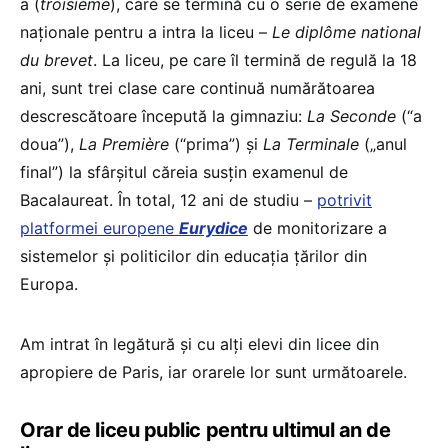
a (
troisième
), care se termină cu o serie de examene
naționale pentru a intra la liceu –
Le diplôme
national
du
brevet
. La liceu, pe care îl termină de regulă la 18
ani, sunt trei clase care continuă numărătoarea
descrescătoare începută la gimnaziu:
La Seconde
(“a
doua”),
La Première
(“prima”) și
La Terminale
(„anul
final”) la sfârșitul căreia susțin examenul de
Bacalaureat. În total, 12 ani de studiu –
potrivit
platformei europene
Eurydice
de monitorizare a
sistemelor și politicilor din educația țărilor din
Europa.
Am intrat în legătură și cu alți elevi din licee din
apropiere de Paris, iar orarele lor sunt următoarele.
Orar de liceu public pentru ultimul an de