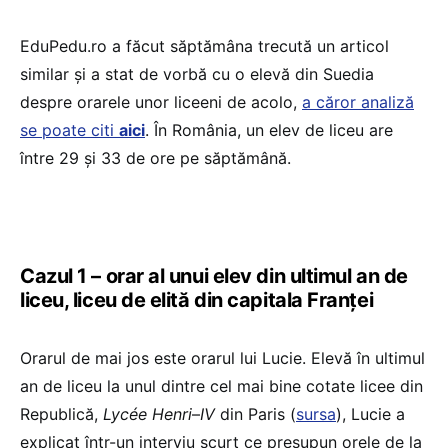
EduPedu.ro a făcut săptămâna trecută un articol
similar și a stat de vorbă cu o elevă din Suedia
despre orarele unor liceeni de acolo,
a căror analiză
se poate citi
aici
. În România, un elev de liceu are
între 29 și 33 de ore pe săptămână.
Cazul 1 – orar al unui elev din ultimul an de
liceu, liceu de elită din capitala Franței
Orarul de mai jos este orarul lui Lucie. Elevă în ultimul
an de liceu la unul dintre cel mai bine cotate licee din
Republică,
Lycée Henri
–
IV
din Paris (
sursa
), Lucie a
explicat într-un interviu scurt ce presupun orele de la