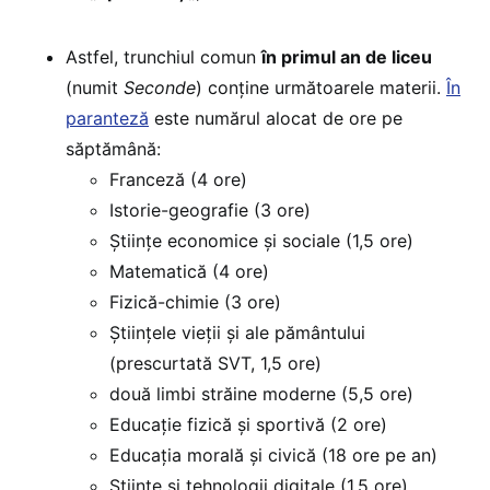
Astfel, trunchiul comun
în primul an de liceu
(numit
Seconde
) conține următoarele materii.
În
paranteză
este numărul alocat de ore pe
săptămână:
Franceză (4 ore)
Istorie-geografie (3 ore)
Științe economice și sociale (1,5 ore)
Matematică (4 ore)
Fizică-chimie (3 ore)
Științele vieții și ale pământului
(prescurtată SVT, 1,5 ore)
două limbi străine moderne (5,5 ore)
Educație fizică și sportivă (2 ore)
Educația morală și civică (18 ore pe an)
Științe și tehnologii digitale (1,5 ore).