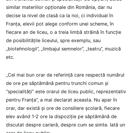
similar materiilor opționale din România, dar nu
decise la nivel de clasă ca la noi, ci individual în
Franța, elevii pot alege conform unei scheme, în
fiecare an de liceu, o a treia limbă străină în funcție
de posibilitățile liceului, spre exemplu, sau
„biotehnologii”, „limbajul semnelor”, „teatru”, muzică
etc.
„Cel mai bun orar de referință care respectă numărul
de ore pe săptămână pentru trunchi comun și
“specialități” este orarul de liceu public, reprezentativ
pentru Franța”, a mai declarat aceasta. Nu apar în
orar, dar există și ore de consiliere școlară, fiecare
elev având 1-2 ore la dispoziție pe săptămână de
discutat despre carieră, despre cum se simte. Iată un
orar de liceu public: