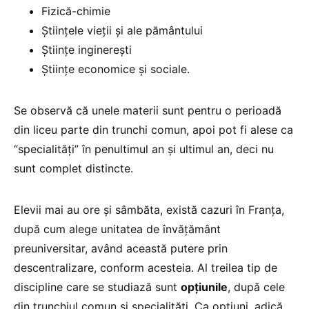
Fizică-chimie
Științele vieții și ale pământului
Științe inginerești
Științe economice și sociale.
Se observă că unele materii sunt pentru o perioadă
din liceu parte din trunchi comun, apoi pot fi alese ca
“specialități” în penultimul an și ultimul an, deci nu
sunt complet distincte.
Elevii mai au ore și sâmbăta, există cazuri în Franța,
după cum alege unitatea de învățământ
preuniversitar, având această putere prin
descentralizare, conform acesteia. Al treilea tip de
discipline care se studiază sunt
opțiunile
, după cele
din trunchiul comun și specialități. Ca opțiuni, adică