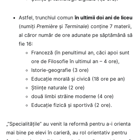
Astfel, trunchiul comun
în ultimii doi ani de liceu
(numiți
Première
și
Terminale
) conține 7 materii,
al căror număr de ore adunate pe săptămână să
fie 16:
Franceză (în penultimul an, căci apoi sunt
ore de Filosofie în ultimul an – 4 ore),
Istorie-geografie (3 ore)
Educație morală și civică (18 ore pe an)
Științe naturale (2 ore)
două limbi străine moderne (4 ore)
Educație fizică și sportivă (2 ore).
„”Specialitățile” au venit la reformă pentru a-i orienta
mai bine pe elevi în carieră, au rol orientativ pentru