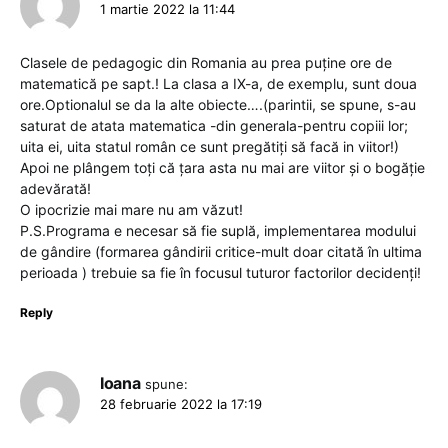
1 martie 2022 la 11:44
Clasele de pedagogic din Romania au prea puține ore de
matematică pe sapt.! La clasa a IX-a, de exemplu, sunt doua
ore.Optionalul se da la alte obiecte….(parintii, se spune, s-au
saturat de atata matematica -din generala-pentru copiii lor;
uita ei, uita statul român ce sunt pregătiți să facă in viitor!)
Apoi ne plângem toți că țara asta nu mai are viitor și o bogăție
adevărată!
O ipocrizie mai mare nu am văzut!
P.S.Programa e necesar să fie suplă, implementarea modului
de gândire (formarea gândirii critice-mult doar citată în ultima
perioada ) trebuie sa fie în focusul tuturor factorilor decidenți!
Reply
Ioana
spune:
28 februarie 2022 la 17:19