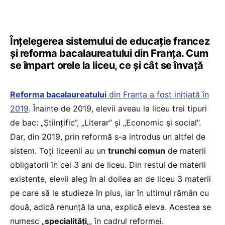
Înțelegerea sistemului de educație francez
și reforma bacalaureatului din Franța. Cum
se împart orele la liceu, ce și cât se învață
Reforma bacalaureatului
din Franța a fost inițiată în
2019
. Înainte de 2019, elevii aveau la liceu trei tipuri
de bac: „Științific”, „Literar” și „Economic și social”.
Dar, din 2019, prin reformă s-a introdus un altfel de
sistem. Toți liceenii au un
trunchi comun
de materii
obligatorii în cei 3 ani de liceu. Din restul de materii
existente, elevii aleg în al doilea an de liceu 3 materii
pe care să le studieze în plus, iar în ultimul rămân cu
două, adică renunță la una, explică eleva. Acestea se
numesc „
specialități
„, în cadrul reformei.