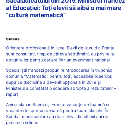
bacalaureatului din 2019. Ministrul francez
al Educației: Toți elevii să aibă o mai mare
“cultură matematică”
Similare
Orientare profesională în licee: Elevii de liceu din Franța
sunt consultați, timp de câteva săptămâni, cu privire la
opțiunile lor pentru carieră într-un eveniment național
Specialiștii francezi propun reintroducerea în trunchiul
comun a “Matematicii pentru toți”, accesibilă liceenilor,
după ce disciplina a devenit opțională în 2019 și
Ministerul a constatat o scădere abruptă a rezultatelor –
raport
Anii școlari în Suedia și Franța: vacanțe de toamnă și
vacanțe de sporturi de iarnă pentru toate clasele. În
Suedia, medii școlare au doar elevii din ultimii ani de
gimnaziu și liceu