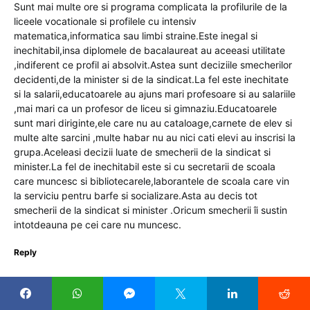
Sunt mai multe ore si programa complicata la profilurile de la
liceele vocationale si profilele cu intensiv
matematica,informatica sau limbi straine.Este inegal si
inechitabil,insa diplomele de bacalaureat au aceeasi utilitate
,indiferent ce profil ai absolvit.Astea sunt deciziile smecherilor
decidenti,de la minister si de la sindicat.La fel este inechitate
si la salarii,educatoarele au ajuns mari profesoare si au salariile
,mai mari ca un profesor de liceu si gimnaziu.Educatoarele
sunt mari diriginte,ele care nu au cataloage,carnete de elev si
multe alte sarcini ,multe habar nu au nici cati elevi au inscrisi la
grupa.Aceleasi decizii luate de smecherii de la sindicat si
minister.La fel de inechitabil este si cu secretarii de scoala
care muncesc si bibliotecarele,laborantele de scoala care vin
la serviciu pentru barfe si socializare.Asta au decis tot
smecherii de la sindicat si minister .Oricum smecherii îi sustin
intotdeauna pe cei care nu muncesc.
Reply
Mari
spune: