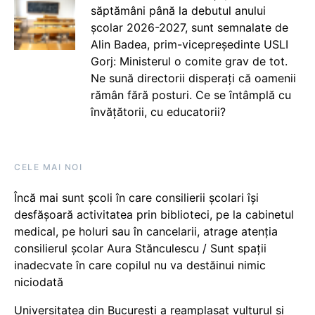
săptămâni până la debutul anului
școlar 2026-2027, sunt semnalate de
Alin Badea, prim-vicepreședinte USLI
Gorj: Ministerul o comite grav de tot.
Ne sună directorii disperați că oamenii
rămân fără posturi. Ce se întâmplă cu
învățătorii, cu educatorii?
CELE MAI NOI
Încă mai sunt școli în care consilierii școlari își
desfășoară activitatea prin biblioteci, pe la cabinetul
medical, pe holuri sau în cancelarii, atrage atenția
consilierul școlar Aura Stănculescu / Sunt spații
inadecvate în care copilul nu va destăinui nimic
niciodată
Universitatea din București a reamplasat vulturul și