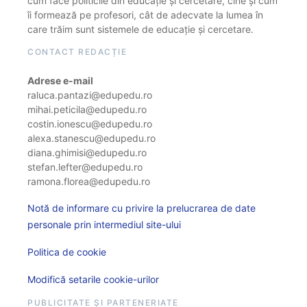
cum face politicile din educație și cercetare, cine și cum
îi formează pe profesori, cât de adecvate la lumea în
care trăim sunt sistemele de educație și cercetare.
CONTACT REDACȚIE
Adrese e-mail
raluca.pantazi@edupedu.ro
mihai.peticila@edupedu.ro
costin.ionescu@edupedu.ro
alexa.stanescu@edupedu.ro
diana.ghimisi@edupedu.ro
stefan.lefter@edupedu.ro
ramona.florea@edupedu.ro
Notă de informare cu privire la prelucrarea de date
personale prin intermediul site-ului
Politica de cookie
Modifică setarile cookie-urilor
PUBLICITATE ȘI PARTENERIATE