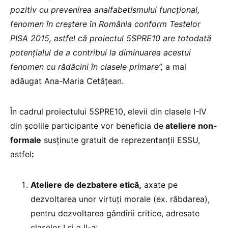
pozitiv cu prevenirea analfabetismului funcțional,
fenomen în creștere în România conform Testelor
PISA 2015, astfel că proiectul 5SPRE10 are totodată
potențialul de a contribui la diminuarea acestui
fenomen cu rădăcini în clasele primare”,
a mai
adăugat Ana-Maria Cetățean.
În cadrul proiectului 5SPRE10, elevii din clasele I-IV
din școlile participante vor beneficia de
ateliere non-
formale
susținute gratuit de reprezentanții ESSU,
astfel
:
Ateliere de dezbatere etică,
axate pe
dezvoltarea unor virtuți morale (ex. răbdarea),
pentru dezvoltarea gândirii critice, adresate
claselor I și a II-a;