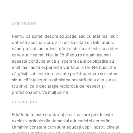
COPYRIGHT
Pentru că scrieți despre educație, sau cu atât mai mult
datorită acestui lucru, ar fi util să citați cu link, atunci
când preluați un articol, părți dintr-un articol sau o idee
care v-a inspirat. Noi, la EduPedu.ro ne-am asumat
această conduită etică și sperăm că și publicațiile cu
mult mai multă experiență vor face la fel. Ne bucurăm
că găsiți subiecte interesante pe Edupedu.ro și suntem
siguri că înțelegeți rugămintea noastră de a cita sursa
(cu link), ca o declarație reciprocă de respect și
profesionalism. Vă mulțumim!
DESPRE NOI
EduPedu.ro este o publicație online care găzduiește
exclusiv articole din domeniul educației și cercetării.
Urmărim constant cum sunt educați copiii noștri, cine și