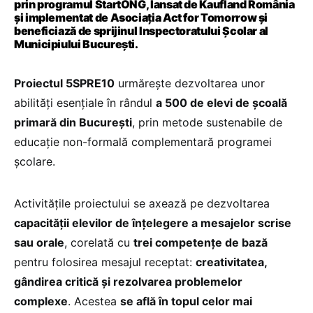
prin programul StartONG, lansat de Kaufland România
și implementat de Asociația Act for Tomorrow și
beneficiază de sprijinul Inspectoratului Școlar al
Municipiului București.
Proiectul 5SPRE10
urmărește dezvoltarea unor
abilități esențiale în rândul
a 500 de elevi de școală
primară din București
, prin metode sustenabile de
educație non-formală complementară programei
școlare.
Activitățile proiectului se axează pe dezvoltarea
capacității elevilor de înțelegere a mesajelor scrise
sau orale
, corelată cu
trei competențe de bază
pentru folosirea mesajul receptat:
creativitatea,
gândirea critică și rezolvarea problemelor
complexe
. Acestea
se află în topul celor mai