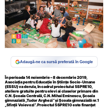
Adaugă-ne ca sursă preferată în Google
În perioada 14 noiembrie – 8 decembrie 2019,
Asociația pentru Educație în Științe Socio-Umane
(ESSU) va derula, în cadrul proiectului 5SPRE10,
ateliere gratuite pentru elevi ai claselor primare din
C.N. Școala Centrală, C.N. Mihai Eminescu, Școala
gimnazială „Tudor Arghezi
”
și Școala gimnazială nr.1
„Sfinții Voievozi”. Proiectul 5SPRE10 este finanțat