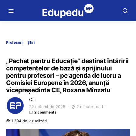
Profesori
Știri
„Pachet pentru Educație” destinat întăririi
competențelor de bază și sprijinului
pentru profesori – pe agenda de lucru a
Comisiei Europene în 2026, anunță
vicepreședinta CE, Roxana Mînzatu
C.I.
22 octombrie 2025
2 minute read
2 comments
1.294 de vizualizări