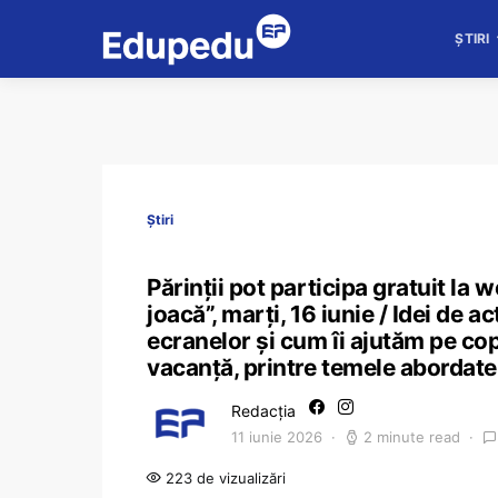
ȘTIRI
Știri
Părinții pot participa gratuit la 
joacă”, marți, 16 iunie / Idei de a
ecranelor și cum îi ajutăm pe copi
vacanță, printre temele abordat
Redacția
11 iunie 2026
2 minute read
223 de vizualizări