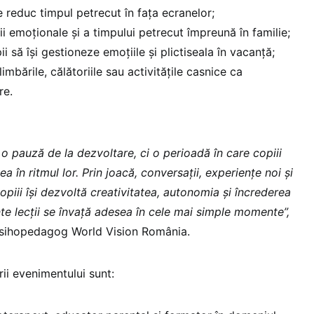
re reduc timpul petrecut în fața ecranelor;
i emoționale și a timpului petrecut împreună în familie;
i să își gestioneze emoțiile și plictiseala în vacanță;
imbările, călătoriile sau activitățile casnice ca
re.
 o pauză de la dezvoltare, ci o perioadă în care copiii
 în ritmul lor. Prin joacă, conversații, experiențe noi și
piii își dezvoltă creativitatea, autonomia și încrederea
te lecții se învață adesea în cele mai simple momente”,
 psihopedagog World Vision România.
rii evenimentului sunt: