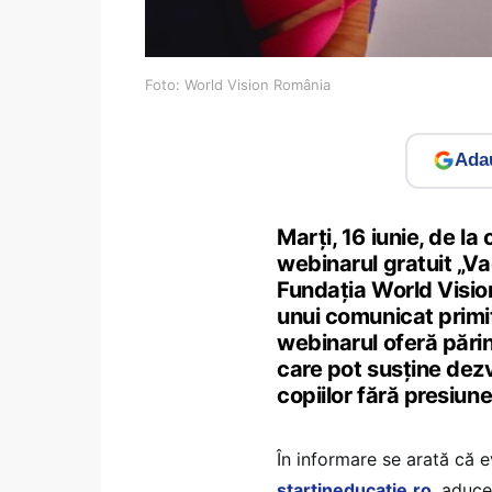
Foto: World Vision România
Adau
Marți, 16 iunie, de la
webinarul gratuit „Va
Fundația World Visio
unui comunicat primit
webinarul oferă părin
care pot susține dezv
copiilor fără presiune
În informare se arată că 
startineducatie.ro
, aduce