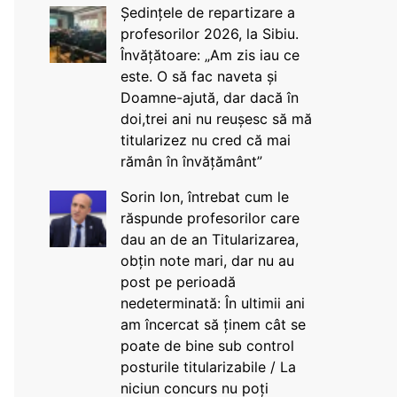
Ședințele de repartizare a
profesorilor 2026, la Sibiu.
Învățătoare: „Am zis iau ce
este. O să fac naveta și
Doamne-ajută, dar dacă în
doi,trei ani nu reușesc să mă
titularizez nu cred că mai
rămân în învățământ”
Sorin Ion, întrebat cum le
răspunde profesorilor care
dau an de an Titularizarea,
obțin note mari, dar nu au
post pe perioadă
nedeterminată: În ultimii ani
am încercat să ținem cât se
poate de bine sub control
posturile titularizabile / La
niciun concurs nu poți