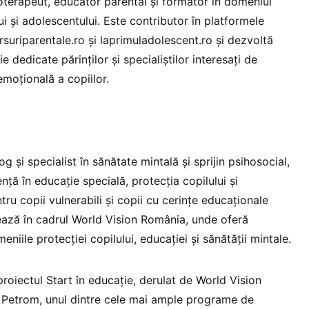
hoterapeut, educator parental și formator în domeniul
ui și adolescentului. Este contributor în platformele
suriparentale.ro și laprimuladolescent.ro și dezvoltă
dedicate părinților și specialiștilor interesați de
moțională a copiilor.
g și specialist în sănătate mintală și sprijin psihosocial,
nță în educație specială, protecția copilului și
tru copii vulnerabili și copii cu cerințe educaționale
vează în cadrul World Vision România, unde oferă
niile protecției copilului, educației și sănătății mintale.
roiectul Start în educație, derulat de World Vision
Petrom, unul dintre cele mai ample programe de