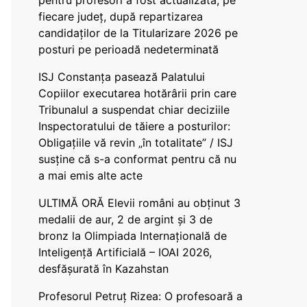
pentru profesori a fost actualizată, pe
fiecare județ, după repartizarea
candidaților de la Titularizare 2026 pe
posturi pe perioadă nedeterminată
ISJ Constanța pasează Palatului
Copiilor executarea hotărârii prin care
Tribunalul a suspendat chiar deciziile
Inspectoratului de tăiere a posturilor:
Obligațiile vă revin „în totalitate” / ISJ
susține că s-a conformat pentru că nu
a mai emis alte acte
ULTIMĂ ORĂ Elevii români au obținut 3
medalii de aur, 2 de argint și 3 de
bronz la Olimpiada Internațională de
Inteligență Artificială – IOAI 2026,
desfășurată în Kazahstan
Profesorul Petruț Rizea: O profesoară a