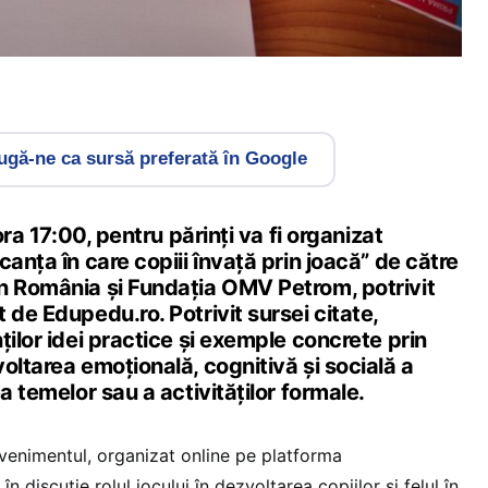
gă-ne ca sursă preferată în Google
 ora 17:00, pentru părinți va fi organizat
canța în care copiii învață prin joacă” de către
n România și Fundația OMV Petrom, potrivit
 de Edupedu.ro. Potrivit sursei citate,
ților idei practice și exemple concrete prin
oltarea emoțională, cognitivă și socială a
a temelor sau a activităților formale.
evenimentul, organizat online pe platforma
 în discuție rolul jocului în dezvoltarea copiilor și felul în