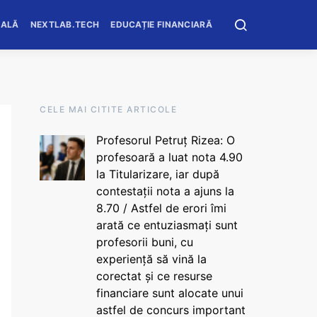
OALĂ
NEXTLAB.TECH
EDUCAȚIE FINANCIARĂ
CELE MAI CITITE ARTICOLE
Profesorul Petruț Rizea: O
profesoară a luat nota 4.90
la Titularizare, iar după
contestații nota a ajuns la
8.70 / Astfel de erori îmi
arată ce entuziasmați sunt
profesorii buni, cu
experiență să vină la
corectat și ce resurse
financiare sunt alocate unui
astfel de concurs important