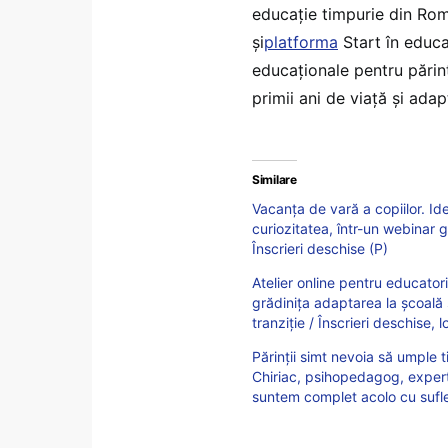
educație timpurie din Rom
și
platforma
Start în educa
educaționale pentru părinți
primii ani de viață și ada
Similare
Vacanța de vară a copiilor. Idei
curiozitatea, într-un webinar gr
Înscrieri deschise (P)
Atelier online pentru educatori
grădinița adaptarea la școală ș
tranziție / Înscrieri deschise, l
Părinții simt nevoia să umple t
Chiriac, psihopedagog, expert 
suntem complet acolo cu sufle