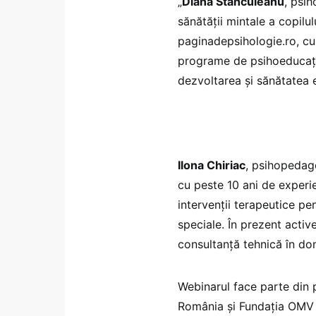
„
Diana Stănculeanu
, psi
sănătății mintale a copilul
paginadepsihologie.ro, cur
programe de psihoeducație 
dezvoltarea și sănătatea e
Ilona Chiriac
, psihopedago
cu peste 10 ani de experie
intervenții terapeutice pen
speciale. În prezent acti
consultanță tehnică în dome
Webinarul face parte din p
România și Fundația OMV 