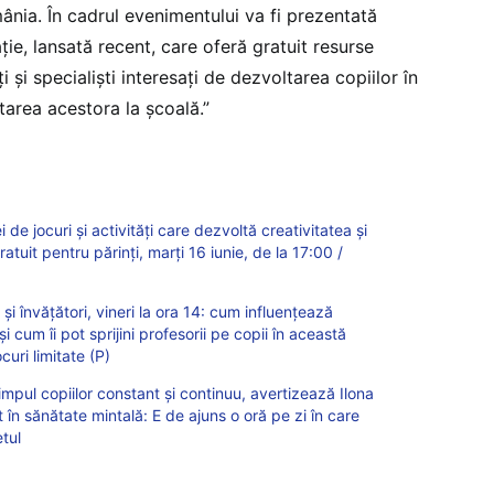
ânia. În cadrul evenimentului va fi prezentată
ție, lansată recent, care oferă gratuit resurse
 și specialiști interesați de dezvoltarea copiilor în
ptarea acestora la școală.”
 de jocuri și activități care dezvoltă creativitatea și
atuit pentru părinți, marți 16 iunie, de la 17:00 /
 și învățători, vineri la ora 14: cum influențează
i cum îi pot sprijini profesorii pe copii în această
ocuri limitate (P)
impul copiilor constant și continuu, avertizează Ilona
în sănătate mintală: E de ajuns o oră pe zi în care
tul