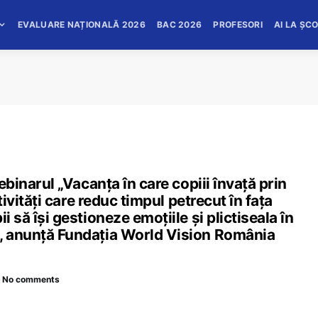
EVALUARE NAȚIONALĂ 2026
BAC 2026
PROFESORI
AI LA ȘC
webinarul „Vacanța în care copiii învață prin
ctivități care reduc timpul petrecut în fața
i să își gestioneze emoțiile și plictiseala în
e, anunță Fundația World Vision România
No comments