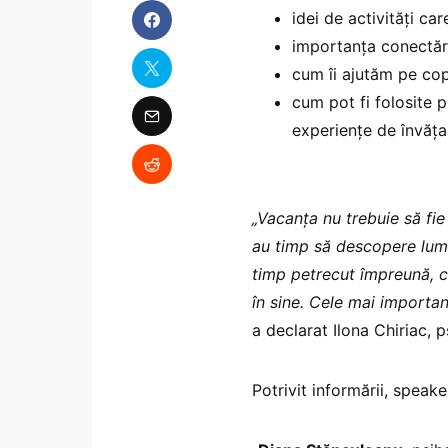
idei de activități ca
importanța conectări
cum îi ajutăm pe copi
cum pot fi folosite pl
experiențe de învăța
„Vacanța nu trebuie să fie
au timp să descopere lumea
timp petrecut împreună, co
în sine. Cele mai importan
a declarat Ilona Chiriac,
Potrivit informării, speake