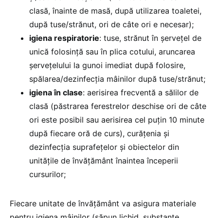
clasă, înainte de masă, după utilizarea toaletei,
după tuse/strănut, ori de câte ori e necesar);
igiena respiratorie
: tuse, strănut în șervețel de
unică folosință sau în plica cotului, aruncarea
şerveţelului la gunoi imediat după folosire,
spălarea/dezinfecția mâinilor după tuse/strănut;
igiena în clase
: aerisirea frecventă a sălilor de
clasă (păstrarea ferestrelor deschise ori de câte
ori este posibil sau aerisirea cel puțin 10 minute
după fiecare oră de curs), curățenia și
dezinfecția suprafețelor și obiectelor din
unitățile de învăţământ înaintea începerii
cursurilor;
Fiecare unitate de învăţământ va asigura materiale
pentru igiena mâinilor (săpun lichid, substanțe