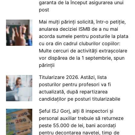
garanta de la început asigurarea unui
post
Mai mulți părinți solicită, într-o petiție,
anularea deciziei ISMB de a nu mai
acorda sumele pentru posturile la plata
cu ora din cadrul cluburilor copiilor:
Multe cercuri de activități extrașcolare
vor dispărea de la 1 septembrie, spun
părinții
Titularizare 2026. Astăzi, lista
posturilor pentru profesori va fi
actualizată, după repartizarea
candidaților pe posturi titularizabile
Șeful ISJ Gorj, alți 8 inspectori și
personal auxiliar trebuie să returneze
peste 55.000 de lei, bani acordați
pentru decontarea navetei, timp de