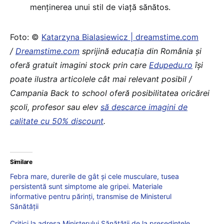
menținerea unui stil de viață sănătos.
Foto: ©
Katarzyna Bialasiewicz | dreamstime.com
/
Dreamstime.com
sprijină educaţia din România şi
oferă gratuit imagini stock prin care
Edupedu.ro
îşi
poate ilustra articolele cât mai relevant posibil /
Campania Back to school oferă posibilitatea oricărei
școli, profesor sau elev
să descarce imagini de
calitate cu 50% discount
.
Similare
Febra mare, durerile de gât și cele musculare, tusea
persistentă sunt simptome ale gripei. Materiale
informative pentru părinți, transmise de Ministerul
Sănătății
Critici la adresa Ministerului Sănătății de la președintele