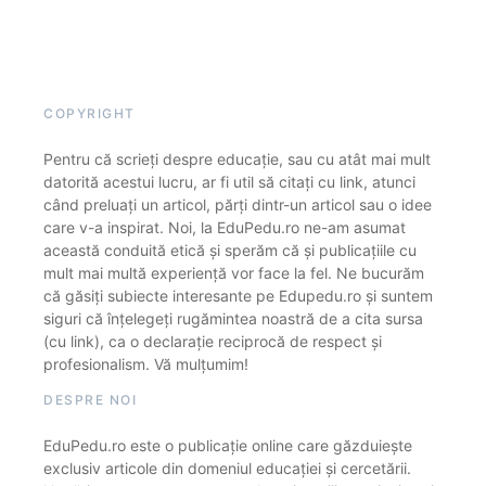
COPYRIGHT
Pentru că scrieți despre educație, sau cu atât mai mult
datorită acestui lucru, ar fi util să citați cu link, atunci
când preluați un articol, părți dintr-un articol sau o idee
care v-a inspirat. Noi, la EduPedu.ro ne-am asumat
această conduită etică și sperăm că și publicațiile cu
mult mai multă experiență vor face la fel. Ne bucurăm
că găsiți subiecte interesante pe Edupedu.ro și suntem
siguri că înțelegeți rugămintea noastră de a cita sursa
(cu link), ca o declarație reciprocă de respect și
profesionalism. Vă mulțumim!
DESPRE NOI
EduPedu.ro este o publicație online care găzduiește
exclusiv articole din domeniul educației și cercetării.