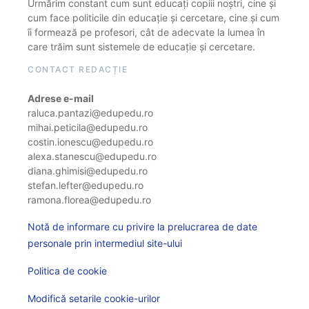
Urmărim constant cum sunt educați copiii noștri, cine și
cum face politicile din educație și cercetare, cine și cum
îi formează pe profesori, cât de adecvate la lumea în
care trăim sunt sistemele de educație și cercetare.
CONTACT REDACȚIE
Adrese e-mail
raluca.pantazi@edupedu.ro
mihai.peticila@edupedu.ro
costin.ionescu@edupedu.ro
alexa.stanescu@edupedu.ro
diana.ghimisi@edupedu.ro
stefan.lefter@edupedu.ro
ramona.florea@edupedu.ro
Notă de informare cu privire la prelucrarea de date
personale prin intermediul site-ului
Politica de cookie
Modifică setarile cookie-urilor