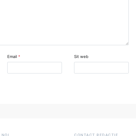
Email
*
Sit web
 NOI
CONTACT REDACȚIE