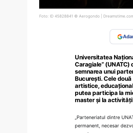
Foto: ID 45828841 © Aerogondo | Dreamstime.co
Adau
Universitatea Naționa
Caragiale” (UNATC) d
semnarea unui partene
București. Cele două 
artistice, educațional
putea participa la mic
master și la activități
„Parteneriatul dintre UNAT
permanent, necesar dezvolt