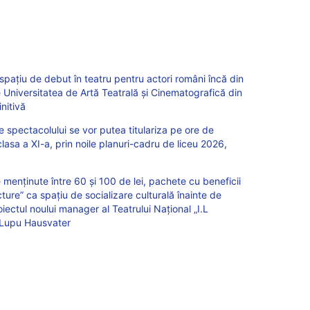
pațiu de debut în teatru pentru actori români încă din
e Universitatea de Artă Teatrală și Cinematografică din
nitivă
le spectacolului se vor putea titulariza pe ore de
clasa a XI-a, prin noile planuri-cadru de liceu 2026,
ie menținute între 60 și 100 de lei, pachete cu beneficii
ecture” ca spațiu de socializare culturală înainte de
iectul noului manager al Teatrului Național „I.L
a Lupu Hausvater