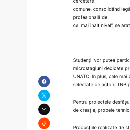
cercetare
comune, consolidând legăt
profesională de
cel mai înalt nivel”, se ar
Studenții vor putea partici
microstagiuni dedicate pro
UNATC. În plus, cele mai 
selectate de actorii TNB pe
Pentru proiectele desfășura
de creație, probele tehnic
Producțiile realizate de 