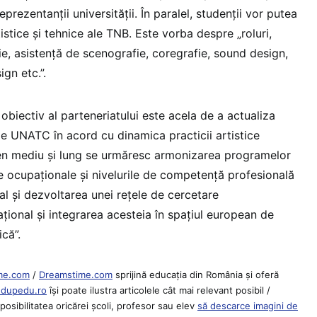
rezentanții universității. În paralel, studenții vor putea
rtistice și tehnice ale TNB. Este vorba despre „roluri,
gie, asistență de scenografie, coregrafie, sound design,
gn etc.”.
 obiectiv al parteneriatului este acela de a actualiza
le UNATC în acord cu dinamica practicii artistice
n mediu și lung se urmăresc armonizarea programelor
 ocupaţionale şi nivelurile de competenţă profesională
ral și dezvoltarea unei reţele de cercetare
naţional şi integrarea acesteia în spaţiul european de
ică”.
me.com
/
Dreamstime.com
sprijină educaţia din România şi oferă
Edupedu.ro
îşi poate ilustra articolele cât mai relevant posibil /
osibilitatea oricărei școli, profesor sau elev
să descarce imagini de