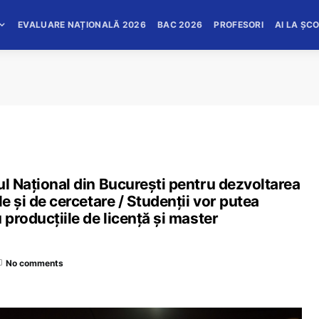
EVALUARE NAȚIONALĂ 2026
BAC 2026
PROFESORI
AI LA ȘC
ul Național din București pentru dezvoltarea
le și de cercetare / Studenții vor putea
 producțiile de licență și master
No comments