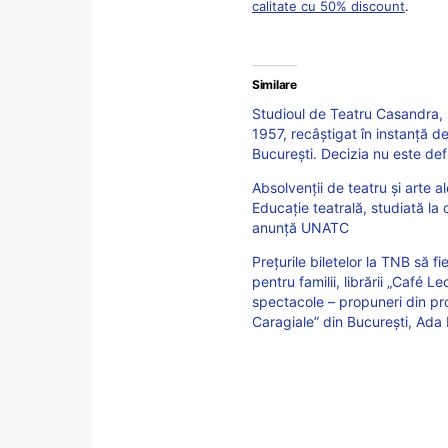
calitate cu 50% discount
.
Similare
Studioul de Teatru Casandra, s
1957, recâștigat în instanță d
București. Decizia nu este defi
Absolvenții de teatru și arte a
Educație teatrală, studiată la 
anunță UNATC
Prețurile biletelor la TNB să f
pentru familii, librării „Café L
spectacole – propuneri din pro
Caragiale” din București, Ad