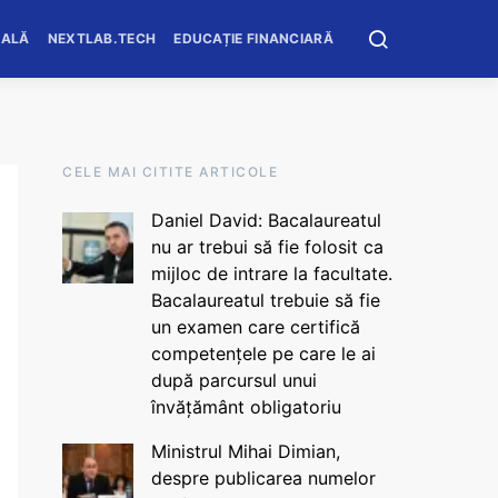
OALĂ
NEXTLAB.TECH
EDUCAȚIE FINANCIARĂ
CELE MAI CITITE ARTICOLE
Daniel David: Bacalaureatul
nu ar trebui să fie folosit ca
mijloc de intrare la facultate.
Bacalaureatul trebuie să fie
un examen care certifică
competențele pe care le ai
după parcursul unui
învățământ obligatoriu
Ministrul Mihai Dimian,
despre publicarea numelor