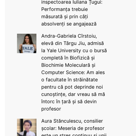
inspectoarea Iuliana Țugui:
Performanța trebuie
măsurată și prin câți
absolvenți se angajează
Andra-Gabriela Cîrstoiu,
elevă din Târgu Jiu, admisă
la Yale University cu o bursă
completă în Biofizică și
Biochimie Moleculară și
Computer Science: Am ales
o facultate în străinătate
pentru că pot deprinde noi
cunoștințe, dar vreau să mă
întorc în țară și să devin
profesor
Aura Stănculescu, consilier
școlar: Meseria de profesor
este un stres continuu și unii