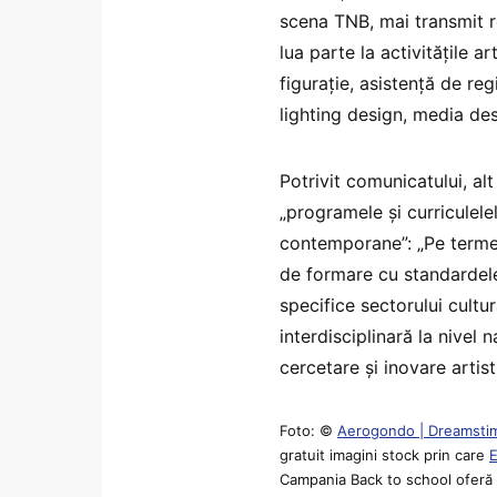
scena TNB, mai transmit rep
lua parte la activitățile a
figurație, asistență de re
lighting design, media desi
Potrivit comunicatului, alt
„programele și curriculele
contemporane”: „Pe terme
de formare cu standardele
specifice sectorului cultu
interdisciplinară la nivel 
cercetare şi inovare artist
Foto: ©
Aerogondo | Dreamsti
gratuit imagini stock prin care
Campania Back to school oferă p