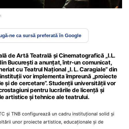
m
gă-ne ca sursă preferată în Google
lă de Artă Teatrală și Cinematografică „I.L.
in București a anunțat, într-un comunicat,
riat cu Teatrul Național „I. L. Caragiale” din
instituții vor implementa împreună „proiecte
e și de cercetare”. Studenții universității vor
rostagiuni pentru lucrările de licență și
le artistice și tehnice ale teatrului.
C și TNB configurează un cadru instituțional solid și
ării unor proiecte artistice, educaționale și de