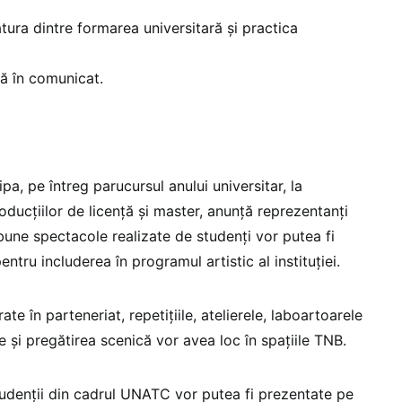
ura dintre formarea universitară și practica
ată în comunicat.
pa, pe întreg parucursul anului universitar, la
ducțiilor de licență și master, anunță reprezentanți
bune spectacole realizate de studenți vor putea fi
ntru includerea în programul artistic al instituției.
te în parteneriat, repetițiile, atelierele, laboartoarele
e și pregătirea scenică vor avea loc în spațiile TNB.
studenții din cadrul UNATC vor putea fi prezentate pe