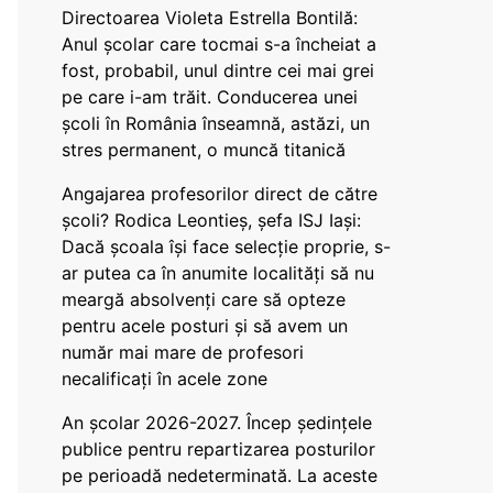
Directoarea Violeta Estrella Bontilă:
Anul școlar care tocmai s-a încheiat a
fost, probabil, unul dintre cei mai grei
pe care i-am trăit. Conducerea unei
școli în România înseamnă, astăzi, un
stres permanent, o muncă titanică
Angajarea profesorilor direct de către
școli? Rodica Leontieș, șefa ISJ Iași:
Dacă școala își face selecție proprie, s-
ar putea ca în anumite localități să nu
meargă absolvenți care să opteze
pentru acele posturi și să avem un
număr mai mare de profesori
necalificați în acele zone
An școlar 2026-2027. Încep ședințele
publice pentru repartizarea posturilor
pe perioadă nedeterminată. La aceste