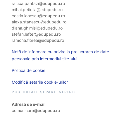
raluca.pantazi@edupedu.ro
mihai.peticila@edupedu.ro
costin.ionescu@edupedu.ro
alexa.stanescu@edupedu.ro
diana.ghimisi@edupedu.ro
stefan.lefter@edupedu.ro
ramona.florea@edupedu.ro
Notă de informare cu privire la prelucrarea de date
personale prin intermediul site-ului
Politica de cookie
Modifică setarile cookie-urilor
PUBLICITATE ȘI PARTENERIATE
Adresă de e-mail
comunicare@edupedu.ro