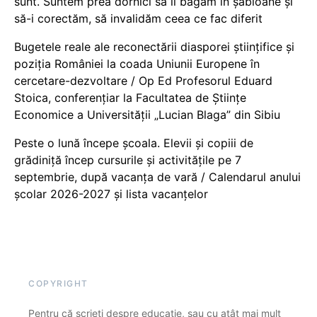
sunt. Suntem prea dornici să îi băgăm în șabloane și
să-i corectăm, să invalidăm ceea ce fac diferit
Bugetele reale ale reconectării diasporei științifice și
poziția României la coada Uniunii Europene în
cercetare-dezvoltare / Op Ed Profesorul Eduard
Stoica, conferențiar la Facultatea de Științe
Economice a Universității „Lucian Blaga” din Sibiu
Peste o lună începe școala. Elevii și copiii de
grădiniță încep cursurile și activitățile pe 7
septembrie, după vacanța de vară / Calendarul anului
școlar 2026-2027 și lista vacanțelor
COPYRIGHT
Pentru că scrieți despre educație, sau cu atât mai mult