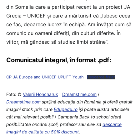
din Somalia care a participat recent la un proiect JA
Grecia – UNICEF și care a mărturisit că „Iubesc ceea
ce fac, deoarece lucrez în echipă. Am învățat cum să
comunic cu oameni diferiți, din culturi diferite. În
viitor, mă gândesc să studiez limbi străine“.
Comunicatul integral, în format .pdf:
CP JA Europe and UNICEF UPLIFT Youth
Descarcă fișier
Foto: ©
Valerii Honcharuk
|
Dreamstime.com
/
Dreamstime.com
sprijină educaţia din România şi oferă gratuit
imagini stock prin care
Edupedu.ro
îşi poate ilustra articolele
cât mai relevant posibil
/
Campania Back to school oferă
posibilitatea oricărei școli, profesor sau elev să
descarce
imagini de calitate cu 50% discount
.