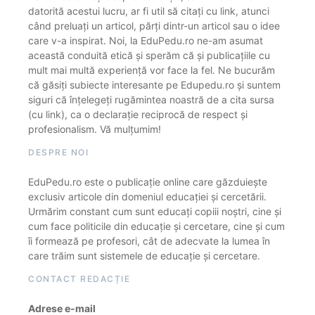
datorită acestui lucru, ar fi util să citați cu link, atunci
când preluați un articol, părți dintr-un articol sau o idee
care v-a inspirat. Noi, la EduPedu.ro ne-am asumat
această conduită etică și sperăm că și publicațiile cu
mult mai multă experiență vor face la fel. Ne bucurăm
că găsiți subiecte interesante pe Edupedu.ro și suntem
siguri că înțelegeți rugămintea noastră de a cita sursa
(cu link), ca o declarație reciprocă de respect și
profesionalism. Vă mulțumim!
DESPRE NOI
EduPedu.ro este o publicație online care găzduiește
exclusiv articole din domeniul educației și cercetării.
Urmărim constant cum sunt educați copiii noștri, cine și
cum face politicile din educație și cercetare, cine și cum
îi formează pe profesori, cât de adecvate la lumea în
care trăim sunt sistemele de educație și cercetare.
CONTACT REDACȚIE
Adrese e-mail