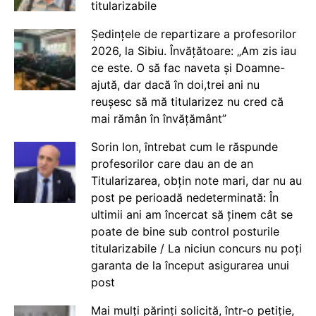
titularizabile
Ședințele de repartizare a profesorilor
2026, la Sibiu. Învățătoare: „Am zis iau
ce este. O să fac naveta și Doamne-
ajută, dar dacă în doi,trei ani nu
reușesc să mă titularizez nu cred că
mai rămân în învățământ”
Sorin Ion, întrebat cum le răspunde
profesorilor care dau an de an
Titularizarea, obțin note mari, dar nu au
post pe perioadă nedeterminată: În
ultimii ani am încercat să ținem cât se
poate de bine sub control posturile
titularizabile / La niciun concurs nu poți
garanta de la început asigurarea unui
post
Mai mulți părinți solicită, într-o petiție,