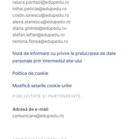
raluca.pantazi@edupedu.ro
mihai.peticila@edupedu.ro
costin.ionescu@edupedu.ro
alexa.stanescu@edupedu.ro
diana.ghimisi@edupedu.ro
stefan.lefter@edupedu.ro
ramona.florea@edupedu.ro
Notă de informare cu privire la prelucrarea de date
personale prin intermediul site-ului
Politica de cookie
Modifică setarile cookie-urilor
PUBLICITATE ȘI PARTENERIATE
Adresă de e-mail
comunicare@edupedu.ro