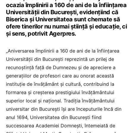
ocazia împlinirii a 160 de ani de la înfiinţarea
Universităţii din Bucureşti, evidenţiind că
Biserica şi Universitatea sunt chemate să
ofere tinerilor nu numai ştiinţă şi educaţie, ci
şi sens, potrivit Agerpres.
„Aniversarea împlinirii a 160 de ani de la înfiinţarea
Universităţii din Bucureşti reprezintă un prilej de
recunoştinţă faţă de Dumnezeu şi de apreciere a
generaţiilor de profesori care au onorat această
instituţie de învăţământ şi cultură, contribuind la
formarea şi creşterea prestigiului învăţământului
superior local şi naţional. Tradiţia învăţământului
universitar din Bucureşti îşi are începuturile încă din
anul 1694, Universitatea din Bucureşti fiind
succesoarea Academiei Domneşti, întemeiată de