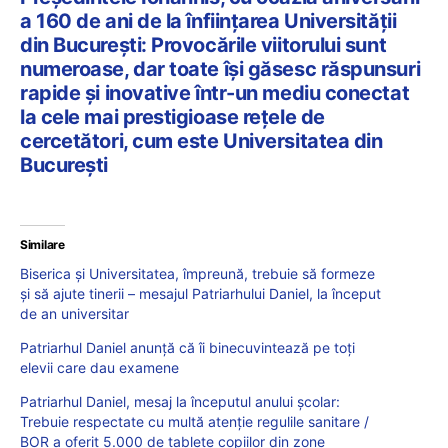
a 160 de ani de la înfiinţarea Universităţii
din Bucureşti: Provocările viitorului sunt
numeroase, dar toate îşi găsesc răspunsuri
rapide şi inovative într-un mediu conectat
la cele mai prestigioase reţele de
cercetători, cum este Universitatea din
Bucureşti
Similare
Biserica şi Universitatea, împreună, trebuie să formeze
şi să ajute tinerii – mesajul Patriarhului Daniel, la început
de an universitar
Patriarhul Daniel anunță că îi binecuvintează pe toți
elevii care dau examene
Patriarhul Daniel, mesaj la începutul anului şcolar:
Trebuie respectate cu multă atenție regulile sanitare /
BOR a oferit 5.000 de tablete copiilor din zone