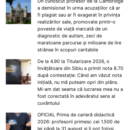
Un cunoscut profesor de la Cambridge
a demisionat în urma acuzațiilor că ar
fi plagiat sau ar fi exagerat în privința
realizărilor sale, promovate printr-o
poveste de viață marcată de un
diagnostic de autism, zeci de
maratoane parcurse și milioane de lire
strânse în scopuri caritabile
De la 4.90 la Titularizare 2026, o
învățătoare din Sibiu a primit nota 8.70
după contestație: Când am văzut nota
inițială, nu mă puteam opri din plâns.
Mi-am dat seama că lucrarea mea nu a
fost corectată în adevăratul sens al
cuvântului
OFICIAL Prima de carieră didactică
2026: profesorii primesc cei 1.500 de
lei până la 31 august și îi pot folosi