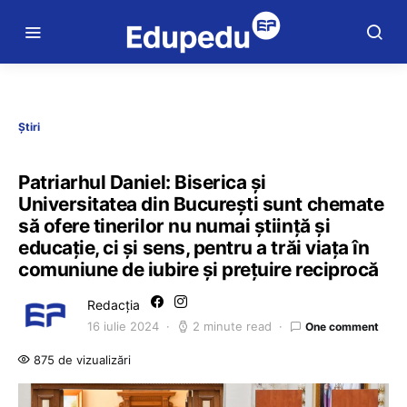
Știri
Patriarhul Daniel: Biserica şi
Universitatea din București sunt chemate
să ofere tinerilor nu numai ştiinţă şi
educaţie, ci şi sens, pentru a trăi viaţa în
comuniune de iubire şi preţuire reciprocă
Redacția
16 iulie 2024
2 minute read
One comment
875 de vizualizări