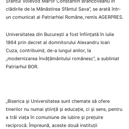
Sfântul Voievod Martir Constantin Brâncoveanu în
clădirile de la Mănăstirea Sfântul Sava”, se arată într-
un comunicat al Patriarhiei Române, remis AGERPRES.
Universitatea din Bucureşti a fost înfiinţată în iulie
1864 prin decret al domnitorului Alexandru Ioan
Cuza, contribuind, de-a lungul anilor, la
„modernizarea învăţământului românesc”, a subliniat
Patriarhul BOR.
„Biserica şi Universitatea sunt chemate să ofere
tinerilor nu numai ştiinţă şi educaţie, ci şi sens, pentru
a trăi viaţa în comuniune de iubire şi preţuire
reciprocă. Împreună, aceste două instituţii