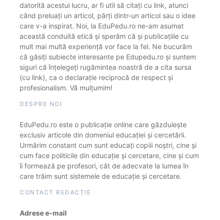
datorită acestui lucru, ar fi util să citați cu link, atunci
când preluați un articol, părți dintr-un articol sau o idee
care v-a inspirat. Noi, la EduPedu.ro ne-am asumat
această conduită etică și sperăm că și publicațiile cu
mult mai multă experiență vor face la fel. Ne bucurăm
că găsiți subiecte interesante pe Edupedu.ro și suntem
siguri că înțelegeți rugămintea noastră de a cita sursa
(cu link), ca o declarație reciprocă de respect și
profesionalism. Vă mulțumim!
DESPRE NOI
EduPedu.ro este o publicație online care găzduiește
exclusiv articole din domeniul educației și cercetării.
Urmărim constant cum sunt educați copiii noștri, cine și
cum face politicile din educație și cercetare, cine și cum
îi formează pe profesori, cât de adecvate la lumea în
care trăim sunt sistemele de educație și cercetare.
CONTACT REDACȚIE
Adrese e-mail