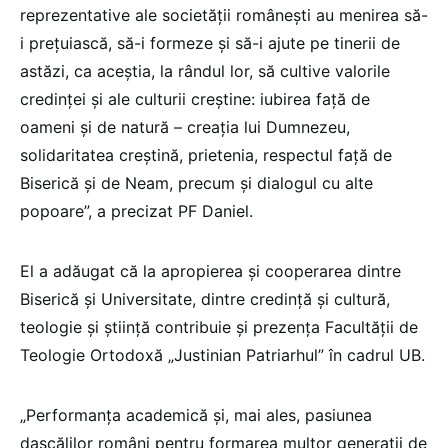
reprezentative ale societăţii româneşti au menirea să-
i preţuiască, să-i formeze şi să-i ajute pe tinerii de
astăzi, ca aceştia, la rândul lor, să cultive valorile
credinţei şi ale culturii creştine: iubirea faţă de
oameni şi de natură – creaţia lui Dumnezeu,
solidaritatea creştină, prietenia, respectul faţă de
Biserică şi de Neam, precum şi dialogul cu alte
popoare”, a precizat PF Daniel.
El a adăugat că la apropierea şi cooperarea dintre
Biserică şi Universitate, dintre credinţă şi cultură,
teologie şi ştiinţă contribuie şi prezenţa Facultăţii de
Teologie Ortodoxă „Justinian Patriarhul” în cadrul UB.
„Performanţa academică şi, mai ales, pasiunea
dascălilor români pentru formarea multor generaţii de