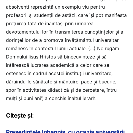
absolvenţi reprezintă un exemplu viu pentru
profesorii şi studenţii de astăzi, care îşi pot manifesta
preţuirea faţă de înaintaşi prin urmarea
devotamentului lor în transmiterea cunoştinţelor şi a
dorinţei lor de a promova învăţământul universitar
românesc în contextul lumii actuale. (…) Ne rugăm
Domnului Iisus Hristos să binecuvinteze şi să
întărească lucrarea academică a celor care se
ostenesc în cadrul acestei instituţii universitare,
dăruindu-le sănătate şi mântuire, pace şi bucurie,
spor în activitatea didactică şi de cercetare, întru
mulţi şi buni ani”, a conchis înaltul ierarh.
Citește și:
Președintele Iohannis, cu ocazia aniversării