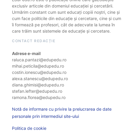
exclusiv articole din domeniul educației și cercetării.
Urmărim constant cum sunt educați copiii noștri, cine și
cum face politicile din educație și cercetare, cine și cum
îi formează pe profesori, cât de adecvate la lumea în
care trăim sunt sistemele de educație și cercetare.
CONTACT REDACȚIE
Adrese e-mail
raluca.pantazi@edupedu.ro
mihai.peticila@edupedu.ro
costin.ionescu@edupedu.ro
alexa.stanescu@edupedu.ro
diana.ghimisi@edupedu.ro
stefan.lefter@edupedu.ro
ramona.florea@edupedu.ro
Notă de informare cu privire la prelucrarea de date
personale prin intermediul site-ului
Politica de cookie