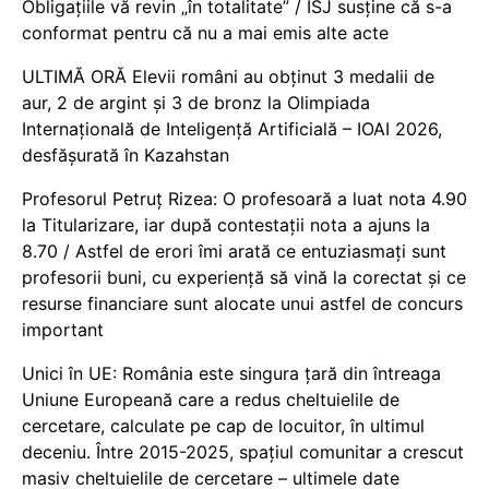
Obligațiile vă revin „în totalitate” / ISJ susține că s-a
conformat pentru că nu a mai emis alte acte
ULTIMĂ ORĂ Elevii români au obținut 3 medalii de
aur, 2 de argint și 3 de bronz la Olimpiada
Internațională de Inteligență Artificială – IOAI 2026,
desfășurată în Kazahstan
Profesorul Petruț Rizea: O profesoară a luat nota 4.90
la Titularizare, iar după contestații nota a ajuns la
8.70 / Astfel de erori îmi arată ce entuziasmați sunt
profesorii buni, cu experiență să vină la corectat și ce
resurse financiare sunt alocate unui astfel de concurs
important
Unici în UE: România este singura țară din întreaga
Uniune Europeană care a redus cheltuielile de
cercetare, calculate pe cap de locuitor, în ultimul
deceniu. Între 2015-2025, spațiul comunitar a crescut
masiv cheltuielile de cercetare – ultimele date