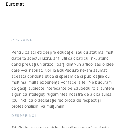
Eurostat
COPYRIGHT
Pentru că scrieți despre educație, sau cu atât mai mult
datorită acestui lucru, ar fi util să citați cu link, atunci
când preluați un articol, părți dintr-un articol sau o idee
care v-a inspirat. Noi, la EduPedu.ro ne-am asumat
această conduită etică și sperăm că și publicațiile cu
mult mai multă experiență vor face la fel. Ne bucurăm
că găsiți subiecte interesante pe Edupedu.ro și suntem
siguri că înțelegeți rugămintea noastră de a cita sursa
(cu link), ca o declarație reciprocă de respect și
profesionalism. Vă mulțumim!
DESPRE NOI
EduPedu.ro este o publicație online care găzduiește