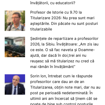
învățătorii, cu educatorii?
Profesor de Istorie cu 9.70 la
Titularizare 2026: Nu prea sunt mari
așteptările. Din păcate nu sunt posturi
titularizabile
Ședințele de repartizare a profesorilor
2026, la Sibiu. Învățătoare: „Am zis iau
ce este. O să fac naveta și Doamne-
ajută, dar dacă în doi,trei ani nu
reușesc să mă titularizez nu cred că
mai rămân în învățământ”
Sorin Ion, întrebat cum le răspunde
profesorilor care dau an de an
Titularizarea, obțin note mari, dar nu au
post pe perioadă nedeterminată: În
ultimii ani am încercat să ținem cât se
poate de bine sub control posturile