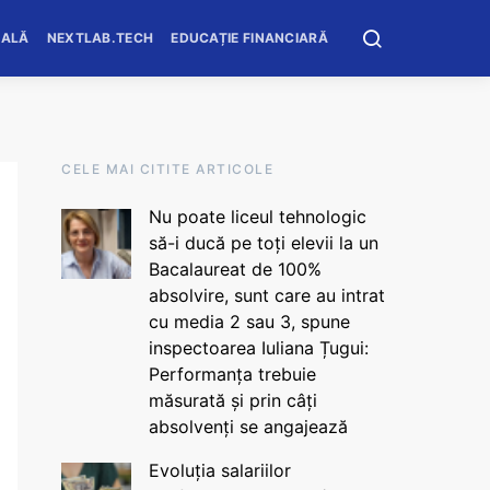
OALĂ
NEXTLAB.TECH
EDUCAȚIE FINANCIARĂ
CELE MAI CITITE ARTICOLE
Nu poate liceul tehnologic
să-i ducă pe toți elevii la un
Bacalaureat de 100%
absolvire, sunt care au intrat
cu media 2 sau 3, spune
inspectoarea Iuliana Țugui:
Performanța trebuie
măsurată și prin câți
absolvenți se angajează
Evoluția salariilor