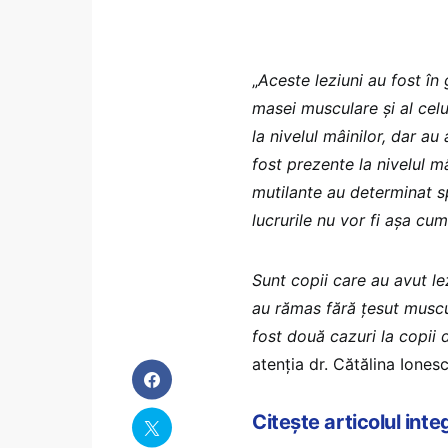
„
Aceste leziuni au fost în g
masei musculare şi al celu
la nivelul mâinilor, dar au
fost prezente la nivelul mâ
mutilante au determinat spi
lucrurile nu vor fi aşa cum
Sunt copii care au avut le
au rămas fără ţesut muscul
fost două cazuri la copii d
atenţia dr. Cătălina Ionesc
Citește articolul int