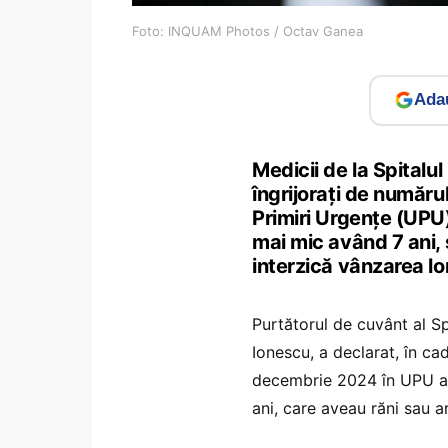
Foto: INQUAM Photos / Octav Ganea
Adau
Medicii de la Spitalul
îngrijoraţi de număru
Primiri Urgenţe (UPU)
mai mic având 7 ani, ş
interzică vânzarea lo
Purtătorul de cuvânt al Sp
Ionescu, a declarat, în ca
decembrie 2024 în UPU au f
ani, care aveau răni sau a