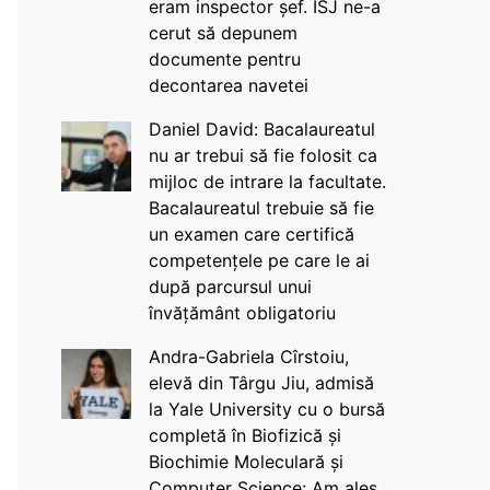
eram inspector șef. ISJ ne-a
cerut să depunem
documente pentru
decontarea navetei
Daniel David: Bacalaureatul
nu ar trebui să fie folosit ca
mijloc de intrare la facultate.
Bacalaureatul trebuie să fie
un examen care certifică
competențele pe care le ai
după parcursul unui
învățământ obligatoriu
Andra-Gabriela Cîrstoiu,
elevă din Târgu Jiu, admisă
la Yale University cu o bursă
completă în Biofizică și
Biochimie Moleculară și
Computer Science: Am ales