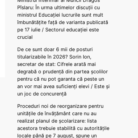
Ministrul interimar al Muncii Dragos
Pîslaru: În urma ultimelor discuții cu
ministrul Educației lucrurile sunt mult
îmbunătățite față de varianta publicată
pe 17 iulie / Sectorul educației este
crucial
De ce sunt doar 6 mii de posturi
titularizabile în 2026? Sorin Ion,
secretar de stat: Cifrele arată mai
degrabă o prudență din partea școlilor
pentru că nu pot garanta că peste un
an vor mai avea suficienți elevi / Este și
un joc de concurență
Proceduri noi de reorganizare pentru
unitățile de învățământ care nu au
realizat planul de școlarizare: lista
acestora trebuie stabilită cu autoritățile
locale până pe 7 august, spune un