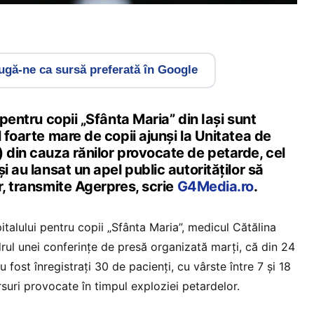
gă-ne ca sursă preferată în Google
 pentru copii „Sfânta Maria” din Iaşi sunt
l foarte mare de copii ajunşi la Unitatea de
 din cauza rănilor provocate de petarde, cel
i au lansat un apel public autorităţilor să
r, transmite Agerpres, scrie
G4Media.ro
.
italului pentru copii „Sfânta Maria”, medicul Cătălina
drul unei conferinţe de presă organizată marţi, că din 24
ost înregistraţi 30 de pacienţi, cu vârste între 7 şi 18
rsuri provocate în timpul exploziei petardelor.