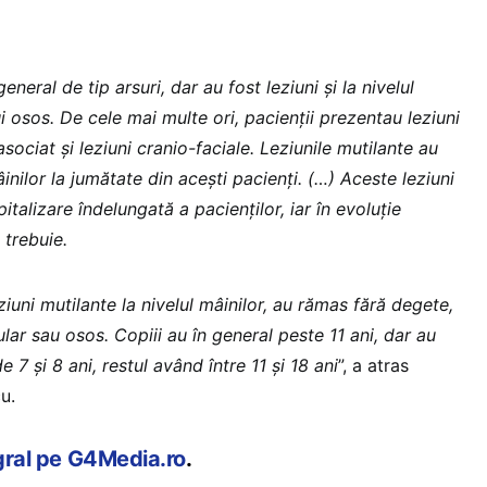
eneral de tip arsuri, dar au fost leziuni şi la nivelul
i osos. De cele mai multe ori, pacienţii prezentau leziuni
 asociat şi leziuni cranio-faciale. Leziunile mutilante au
inilor la jumătate din aceşti pacienţi. (…) Aceste leziuni
talizare îndelungată a pacienţilor, iar în evoluţie
 trebuie.
ziuni mutilante la nivelul mâinilor, au rămas fără degete,
ar sau osos. Copiii au în general peste 11 ani, dar au
e 7 şi 8 ani, restul având între 11 şi 18 ani
”, a atras
u.
egral pe G4Media.ro
.