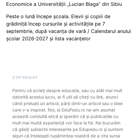
Economice a Universității „Lucian Blaga” din Sibiu
Peste o lună începe școala. Elevii și copiii de
grădiniță încep cursurile și activitățile pe 7
septembrie, după vacanța de vară / Calendarul anului
școlar 2026-2027 și lista vacanțelor
COPYRIGHT
Pentru că scrieți despre educație, sau cu atât mai mult
datorită acestui lucru, ar fi util să citați cu link, atunci
când preluați un articol, părți dintr-un articol sau o idee
care v-a inspirat. Noi, la EduPedu.ro ne-am asumat
această conduită etică și sperăm că și publicațiile cu
mult mai multă experiență vor face la fel. Ne bucurăm
că găsiți subiecte interesante pe Edupedu.ro și suntem
siguri că înțelegeți rugămintea noastră de a cita sursa