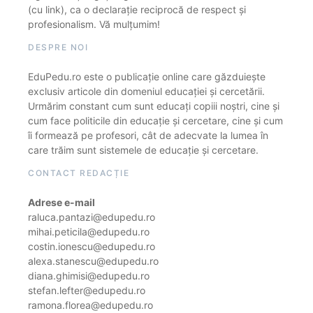
(cu link), ca o declarație reciprocă de respect și
profesionalism. Vă mulțumim!
DESPRE NOI
EduPedu.ro este o publicație online care găzduiește
exclusiv articole din domeniul educației și cercetării.
Urmărim constant cum sunt educați copiii noștri, cine și
cum face politicile din educație și cercetare, cine și cum
îi formează pe profesori, cât de adecvate la lumea în
care trăim sunt sistemele de educație și cercetare.
CONTACT REDACȚIE
Adrese e-mail
raluca.pantazi@edupedu.ro
mihai.peticila@edupedu.ro
costin.ionescu@edupedu.ro
alexa.stanescu@edupedu.ro
diana.ghimisi@edupedu.ro
stefan.lefter@edupedu.ro
ramona.florea@edupedu.ro