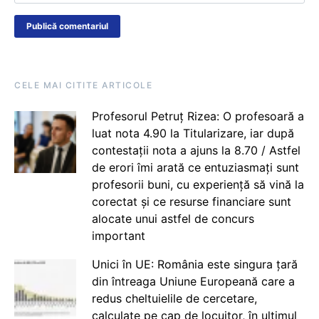
CELE MAI CITITE ARTICOLE
Profesorul Petruț Rizea: O profesoară a
luat nota 4.90 la Titularizare, iar după
contestații nota a ajuns la 8.70 / Astfel
de erori îmi arată ce entuziasmați sunt
profesorii buni, cu experiență să vină la
corectat și ce resurse financiare sunt
alocate unui astfel de concurs
important
Unici în UE: România este singura țară
din întreaga Uniune Europeană care a
redus cheltuielile de cercetare,
calculate pe cap de locuitor, în ultimul