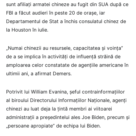
sunt afiliaţi armatei chineze au fugit din SUA după ce
FBI a făcut audieri în peste 20 de oraşe, iar
Departamentul de Stat a închis consulatul chinez de
la Houston în iulie.
„Numai chinezii au resursele, capacitatea şi voinţa”
de a se implica în activităţi de influenţă străină de
amploarea celor constatate de agenţiile americane în
ultimii ani, a afirmat Demers.
Potrivit lui William Evanina, şeful contrainformaţiilor
al biroului Directorului Informaţiilor Naţionale, agenţi
chinezi au luat deja la ţintă membri ai viitoarei
administraţii a preşedintelui ales Joe Biden, precum şi
„persoane apropiate” de echipa lui Biden.