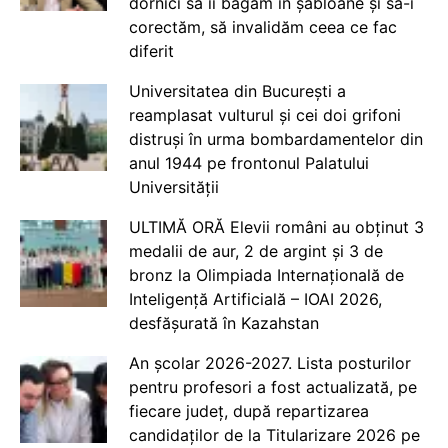
dornici să îi băgăm în șabloane și să-i
corectăm, să invalidăm ceea ce fac
diferit
Universitatea din București a
reamplasat vulturul și cei doi grifoni
distruși în urma bombardamentelor din
anul 1944 pe frontonul Palatului
Universității
ULTIMĂ ORĂ Elevii români au obținut 3
medalii de aur, 2 de argint și 3 de
bronz la Olimpiada Internațională de
Inteligență Artificială – IOAI 2026,
desfășurată în Kazahstan
An școlar 2026-2027. Lista posturilor
pentru profesori a fost actualizată, pe
fiecare județ, după repartizarea
candidaților de la Titularizare 2026 pe