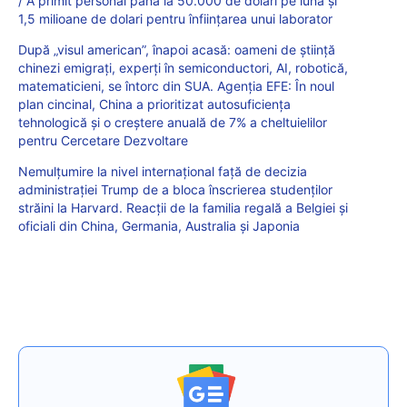
/ A primit personal până la 50.000 de dolari pe lună și
1,5 milioane de dolari pentru înființarea unui laborator
După „visul american”, înapoi acasă: oameni de știință
chinezi emigrați, experţi în semiconductori, AI, robotică,
matematicieni, se întorc din SUA. Agenția EFE: În noul
plan cincinal, China a prioritizat autosuficienţa
tehnologică şi o creştere anuală de 7% a cheltuielilor
pentru Cercetare Dezvoltare
Nemulțumire la nivel internațional față de decizia
administrației Trump de a bloca înscrierea studenților
străini la Harvard. Reacții de la familia regală a Belgiei și
oficiali din China, Germania, Australia și Japonia