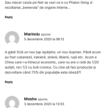
Sau macar cauta pe Net sa vezi ce e cu Phalun Gong si
recoltarea „benevola” de organe interne…
Reply
Marinciu
spune:
5 decembrie 2020 la 08:12
A găsit SUA un nou țap ispășitor, un nou dușman. Până acum
au fost cubanezii, irakienii, sirienii, libienii, rușii etc. Acum e
China care i-a întrecut economic, care nu are o rată de 1/20
autiști, nici 1/2 cu boli cronice. Cu cine să faci producție și
dezvoltare când 70% din populație este obeză?!
Reply
Moshe
spune:
3 decembrie 2020 la 13:53