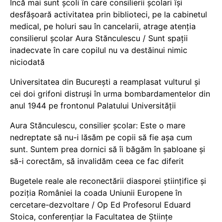
Încă mai sunt școli în care consilierii școlari își
desfășoară activitatea prin biblioteci, pe la cabinetul
medical, pe holuri sau în cancelarii, atrage atenția
consilierul școlar Aura Stănculescu / Sunt spații
inadecvate în care copilul nu va destăinui nimic
niciodată
Universitatea din București a reamplasat vulturul și
cei doi grifoni distruși în urma bombardamentelor din
anul 1944 pe frontonul Palatului Universității
Aura Stănculescu, consilier școlar: Este o mare
nedreptate să nu-i lăsăm pe copii să fie așa cum
sunt. Suntem prea dornici să îi băgăm în șabloane și
să-i corectăm, să invalidăm ceea ce fac diferit
Bugetele reale ale reconectării diasporei științifice și
poziția României la coada Uniunii Europene în
cercetare-dezvoltare / Op Ed Profesorul Eduard
Stoica, conferențiar la Facultatea de Științe