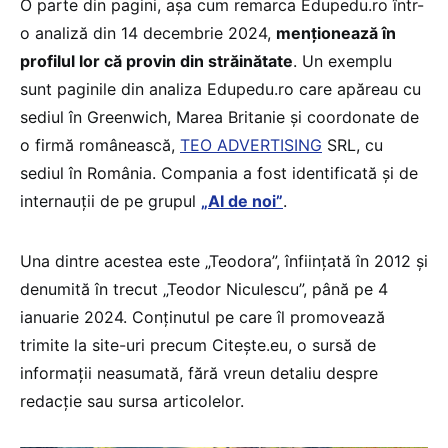
O parte din pagini, așa cum remarca Edupedu.ro într-
o analiză din 14 decembrie 2024,
menționează în
profilul lor că provin din străinătate
. Un exemplu
sunt paginile din analiza Edupedu.ro care apăreau cu
sediul în Greenwich, Marea Britanie și coordonate de
o firmă românească,
TEO ADVERTISING
SRL, cu
sediul în România. Compania a fost identificată și de
internauții de pe grupul
„AI de noi”
.
Una dintre acestea este „Teodora”, înființată în 2012 și
denumită în trecut „Teodor Niculescu”, până pe 4
ianuarie 2024. Conținutul pe care îl promovează
trimite la site-uri precum Citește.eu, o sursă de
informații neasumată, fără vreun detaliu despre
redacție sau sursa articolelor.