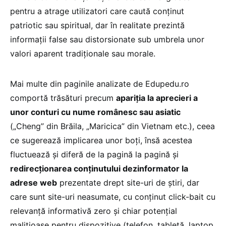
pentru a atrage utilizatori care caută conținut
patriotic sau spiritual, dar în realitate prezintă
informații false sau distorsionate sub umbrela unor
valori aparent tradiționale sau morale.
Mai multe din paginile analizate de Edupedu.ro
comportă trăsături precum
apariția la aprecieri a
unor conturi cu nume românesc sau asiatic
(„Cheng” din Brăila, „Maricica” din Vietnam etc.), ceea
ce sugerează implicarea unor boți, însă acestea
fluctuează și diferă de la pagină la pagină și
redirecționarea conținutului dezinformator la
adrese web
prezentate drept site-uri de știri, dar
care sunt site-uri neasumate, cu conținut click-bait cu
relevanță informativă zero și chiar potențial
malițioase pentru dispozitive (telefon, tabletă, laptop