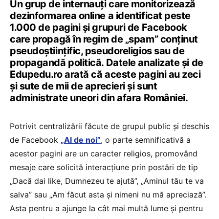
Un grup de internauți care monitorizează
dezinformarea online a identificat peste
1.000 de pagini și grupuri de Facebook
care propagă în regim de „spam” conținut
pseudoștiințific, pseudoreligios sau de
propagandă politică. Datele analizate și de
Edupedu.ro arată că aceste pagini au zeci
și sute de mii de aprecieri și sunt
administrate uneori din afara României.
Potrivit centralizării făcute de grupul public și deschis
de Facebook
„AI de noi”
, o parte semnificativă a
acestor pagini are un caracter religios, promovând
mesaje care solicită interacțiune prin postări de tip
„Dacă dai like, Dumnezeu te ajută”, „Aminul tău te va
salva” sau „Am făcut asta și nimeni nu mă apreciază”.
Asta pentru a ajunge la cât mai multă lume și pentru