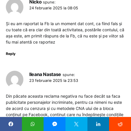
Nicko
spune:
24 februarie 2025 la 08:05
Și eu am raportat la Fb la un moment dat cont, ca fiind fals și
cu toate că era clar din toată activitatea, postările contului, că
așa este, am primit răspuns de la Fb, că nu este și pe viitor să
fiu mai atentă ce raportez
Reply
Ileana Nastase
spune:
23 februarie 2025 la 23:53
Din păcate aceasta reclama negativa nu face decât sa faca
publicitate personajelor incriminate, pentru ca nimeni nu este
de acord cu cenzura și cu metodele CNA ului de a bloca
conținut pe Facebook, continut care nu îndeplinește condițiile
de a fi defăimător, injurios, agresiv, vulgar sau amenințător,
paginile respective, din câte se vede, sunt doar reclame