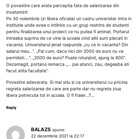
O povestire care arata perceptia fata de salarizarea din
invatamint:
Pe 30 noiembrie (zi libera oficiala) un cadru universitar intra in
institutie unde avea o intilnire cu un grup restrins de studenti
pentru finalizarea unui proiect ce nu putea fi aminat. Portarul
intreaba suprins de ce vine la scoala cind altii sunt plecati in
vacanta. Universitarul jenat raspunde „cu ce in vacanta? Din
salarul meu…”. „Pai cum, daca nici din 2000 de euro nu va
permiteti….”. „2000 de euro? Poate rotunjind, ajung la 800”.
Dezamagit, portarul remarca „… pai atunci, zau, degeaba ati
facut atita facultate”.
Povestire adevarata. Si mai stiu si ca universitarul cu pricina
regreta salarizarea de care are parte dar nu regreta ziua
libera petrecuta tot in scoala. O fi fraier…?…
Reply
BALAZS
spune:
22 decembrie 2021 la 22:17