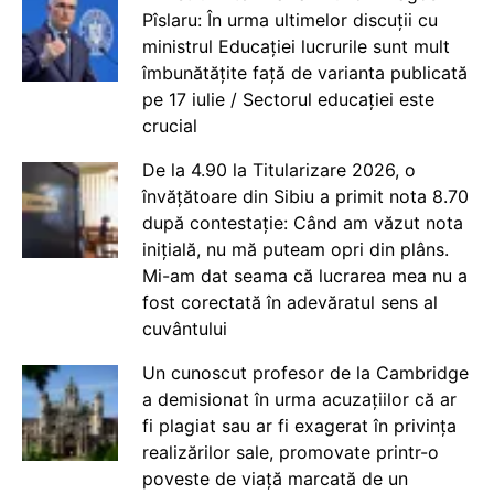
Pîslaru: În urma ultimelor discuții cu
ministrul Educației lucrurile sunt mult
îmbunătățite față de varianta publicată
pe 17 iulie / Sectorul educației este
crucial
De la 4.90 la Titularizare 2026, o
învățătoare din Sibiu a primit nota 8.70
după contestație: Când am văzut nota
inițială, nu mă puteam opri din plâns.
Mi-am dat seama că lucrarea mea nu a
fost corectată în adevăratul sens al
cuvântului
Un cunoscut profesor de la Cambridge
a demisionat în urma acuzațiilor că ar
fi plagiat sau ar fi exagerat în privința
realizărilor sale, promovate printr-o
poveste de viață marcată de un