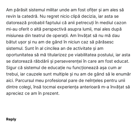
Am părăsit sistemul militar unde am fost ofițer și am ales să
revin la catedră. Nu regret nicio clipă decizia, iar asta se
datorează probabil faptului că anii petrecuți în mediul cazon
mi-au oferit o altă perspectivă asupra lumii, mai ales după
misiunea din teatrul de operații. Am învățat să nu mă dau
bătut ușor și nu am de gând în niciun caz să părăsesc
sistemul. Sunt în al cincilea an de activitate și am
oportunitatea să mă titularizez pe viabilitatea postului, iar asta
se datorează răbdării și perseverenței în care am fost educat.
Sigur că sistemul de educație nu funcționează așa cum ar
trebui, iar cauzele sunt multiple și nu am de gând să le enumăr
aici. Parcursul meu profesional pare de neînțeles pentru unii
dintre colegi, însă tocmai experiența anterioară m-a învățat să
apreciez ce am în prezent.
Reply