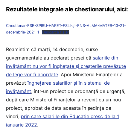
Rezultatele integrale ale chestionarului, aici:
Chestionar-FSE-SPIRU-HARET-FSLI-și-FNS-ALMA-MATER-13-21-
decembrie-2021-1
Descarcă fișier
Reamintim că marți, 14 decembrie, surse
guvernamentale au declarat presei că
salariile din
învățământ nu vor fi înghețate și creșterile prevăzute
de lege vor fi acordate
. Apoi Ministerul Finanțelor a
prevăzut
înghețarea salariilor și în sistemul de
învățământ
, într-un proiect de ordonanță de urgență,
după care Ministerul Finanțelor a revenit cu un nou
proiect, aprobat de data aceasta în ședința de
vineri,
prin care salariile din Educație cresc de la 1
ianuarie 2022
.