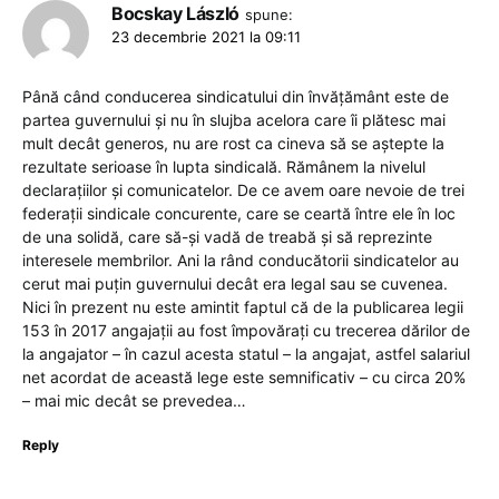
Bocskay László
spune:
23 decembrie 2021 la 09:11
Până când conducerea sindicatului din învățământ este de
partea guvernului și nu în slujba acelora care îi plătesc mai
mult decât generos, nu are rost ca cineva să se aștepte la
rezultate serioase în lupta sindicală. Rămânem la nivelul
declarațiilor și comunicatelor. De ce avem oare nevoie de trei
federații sindicale concurente, care se ceartă între ele în loc
de una solidă, care să-și vadă de treabă și să reprezinte
interesele membrilor. Ani la rând conducătorii sindicatelor au
cerut mai puțin guvernului decât era legal sau se cuvenea.
Nici în prezent nu este amintit faptul că de la publicarea legii
153 în 2017 angajații au fost împovărați cu trecerea dărilor de
la angajator – în cazul acesta statul – la angajat, astfel salariul
net acordat de această lege este semnificativ – cu circa 20%
– mai mic decât se prevedea…
Reply