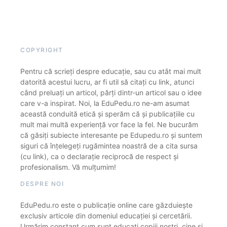
COPYRIGHT
Pentru că scrieți despre educație, sau cu atât mai mult
datorită acestui lucru, ar fi util să citați cu link, atunci
când preluați un articol, părți dintr-un articol sau o idee
care v-a inspirat. Noi, la EduPedu.ro ne-am asumat
această conduită etică și sperăm că și publicațiile cu
mult mai multă experiență vor face la fel. Ne bucurăm
că găsiți subiecte interesante pe Edupedu.ro și suntem
siguri că înțelegeți rugămintea noastră de a cita sursa
(cu link), ca o declarație reciprocă de respect și
profesionalism. Vă mulțumim!
DESPRE NOI
EduPedu.ro este o publicație online care găzduiește
exclusiv articole din domeniul educației și cercetării.
Urmărim constant cum sunt educați copiii noștri, cine și