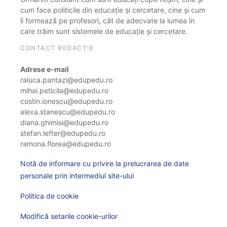
cum face politicile din educație și cercetare, cine și cum
îi formează pe profesori, cât de adecvate la lumea în
care trăim sunt sistemele de educație și cercetare.
CONTACT REDACȚIE
Adrese e-mail
raluca.pantazi@edupedu.ro
mihai.peticila@edupedu.ro
costin.ionescu@edupedu.ro
alexa.stanescu@edupedu.ro
diana.ghimisi@edupedu.ro
stefan.lefter@edupedu.ro
ramona.florea@edupedu.ro
Notă de informare cu privire la prelucrarea de date
personale prin intermediul site-ului
Politica de cookie
Modifică setarile cookie-urilor