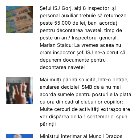
Șeful ISJ Gorj, alți 8 inspectori și
personal auxiliar trebuie să returneze
peste 55.000 de lei, bani acordați
pentru decontarea navetei, timp de
peste un an / Inspectorul general,
Marian Staicu: La vremea aceea nu
eram inspector șef. ISJ ne-a cerut să
depunem documente pentru
decontarea navetei
Mai mulți părinți solicită, într-o petiție,
anularea deciziei ISMB de a nu mai
acorda sumele pentru posturile la plata
cu ora din cadrul cluburilor copiilor:
Multe cercuri de activități extrașcolare
vor dispărea de la 1 septembrie, spun
părinții
Ministrul interimar al Muncii Dragos