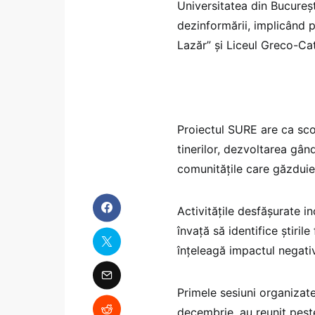
Universitatea din Bucureș
dezinformării, implicând 
Lazăr” și Liceul Greco-Cat
Proiectul SURE are ca sco
tinerilor, dezvoltarea gând
comunitățile care găzduies
Activitățile desfășurate i
învață să identifice știrile
înțeleagă impactul negativ
Primele sesiuni organizat
decembrie, au reunit peste