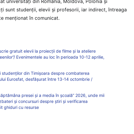
cat universități din România, Moldova, Polonia și
ți sunt studenții, elevii și profesorii, iar indirect, întreaga
te menționat în comunicat.
crie gratuit elevii la proiecții de filme și la ateliere
ceenilor”/ Evenimentele au loc în perioada 10-12 aprilie,
rbi studenților din Timișoara despre combaterea
ului Eurosfat, desfășurat între 13-14 octombrie /
 „Săptămâna presei și a media în școală” 2026, unde mii
ezbateri și concursuri despre știri și verificarea
mit ghiduri cu resurse