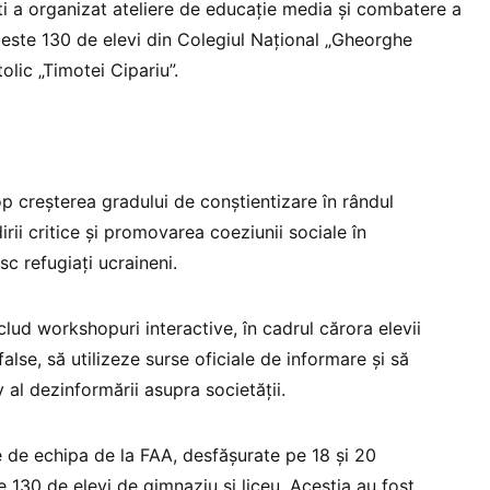
ti a organizat ateliere de educație media și combatere a
peste 130 de elevi din Colegiul Național „Gheorghe
olic „Timotei Cipariu”.
p creșterea gradului de conștientizare în rândul
irii critice și promovarea coeziunii sociale în
c refugiați ucraineni.
nclud workshopuri interactive, în cadrul cărora elevii
 false, să utilizeze surse oficiale de informare și să
 al dezinformării asupra societății.
e de echipa de la FAA, desfășurate pe 18 și 20
 130 de elevi de gimnaziu și liceu. Aceștia au fost