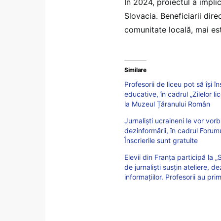
În 2024, proiectul a impli
Slovacia. Beneficiarii direc
comunitate locală, mai es
Similare
Profesorii de liceu pot să își îns
educative, în cadrul „Zilelor li
la Muzeul Țăranului Român
Jurnaliști ucraineni le vor vo
dezinformării, în cadrul Forum
Înscrierile sunt gratuite
Elevii din Franța participă la
de jurnaliști susțin ateliere, d
informațiilor. Profesorii au pri