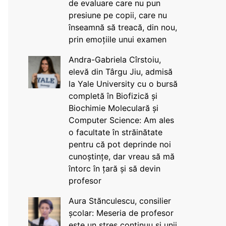
de evaluare care nu pun
presiune pe copii, care nu
înseamnă să treacă, din nou,
prin emoțiile unui examen
Andra-Gabriela Cîrstoiu,
elevă din Târgu Jiu, admisă
la Yale University cu o bursă
completă în Biofizică și
Biochimie Moleculară și
Computer Science: Am ales
o facultate în străinătate
pentru că pot deprinde noi
cunoștințe, dar vreau să mă
întorc în țară și să devin
profesor
Aura Stănculescu, consilier
școlar: Meseria de profesor
este un stres continuu și unii