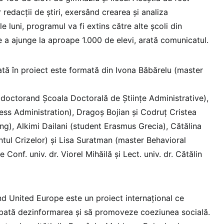
 redacții de știri, exersând crearea și analiza
le luni, programul va fi extins către alte școli din
e a ajunge la aproape 1.000 de elevi, arată comunicatul.
ată în proiect este formată din Ivona Băbărelu (master
(doctorand Școala Doctorală de Științe Administrative),
ness Administration), Dragoș Bojian și Codruț Cristea
ng), Alkimi Dailani (student Erasmus Grecia), Cătălina
ul Crizelor) și Lisa Suratman (master Behavioral
onf. univ. dr. Viorel Mihăilă și Lect. univ. dr. Cătălin
nd United Europe este un proiect internațional ce
mbată dezinformarea și să promoveze coeziunea socială.