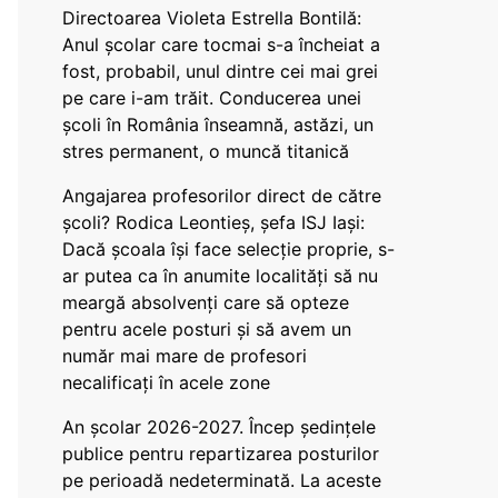
Directoarea Violeta Estrella Bontilă:
Anul școlar care tocmai s-a încheiat a
fost, probabil, unul dintre cei mai grei
pe care i-am trăit. Conducerea unei
școli în România înseamnă, astăzi, un
stres permanent, o muncă titanică
Angajarea profesorilor direct de către
școli? Rodica Leontieș, șefa ISJ Iași:
Dacă școala își face selecție proprie, s-
ar putea ca în anumite localități să nu
meargă absolvenți care să opteze
pentru acele posturi și să avem un
număr mai mare de profesori
necalificați în acele zone
An școlar 2026-2027. Încep ședințele
publice pentru repartizarea posturilor
pe perioadă nedeterminată. La aceste