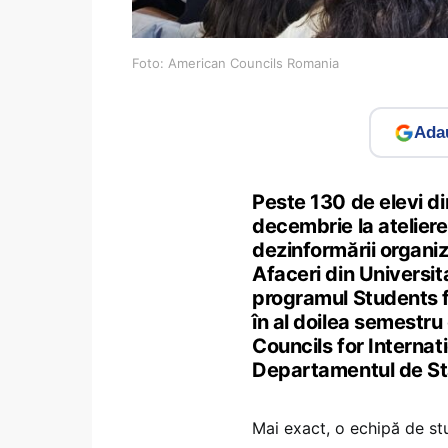
Foto: American Councils Romania
Adau
Peste 130 de elevi di
decembrie la atelier
dezinformării organiz
Afaceri din Universit
programul Students f
în al doilea semestr
Councils for Internat
Departamentul de Sta
Mai exact, o echipă de stu