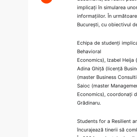
implicați în simularea unor
informațiilor. În următoare
București, cu obiectivul d
Echipa de studenți implic
Behavioral
Economics), Izabel Heija 
Adina Ghiță (licență Busi
(master Business Consulti
Saioc (master Management
Economics), coordonați de C
Grădinaru.
Students for a Resilient a
încurajează tinerii să co