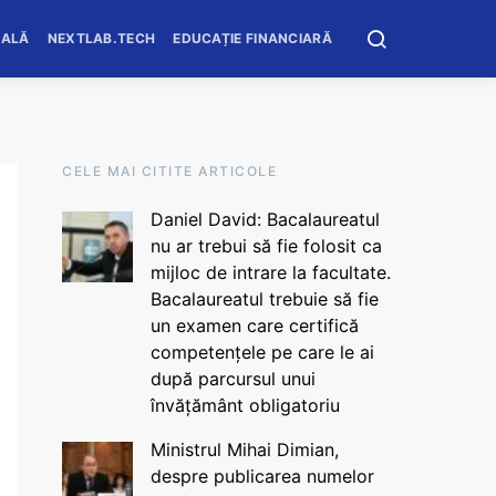
OALĂ
NEXTLAB.TECH
EDUCAȚIE FINANCIARĂ
CELE MAI CITITE ARTICOLE
Daniel David: Bacalaureatul
nu ar trebui să fie folosit ca
mijloc de intrare la facultate.
Bacalaureatul trebuie să fie
un examen care certifică
competențele pe care le ai
după parcursul unui
învățământ obligatoriu
Ministrul Mihai Dimian,
despre publicarea numelor