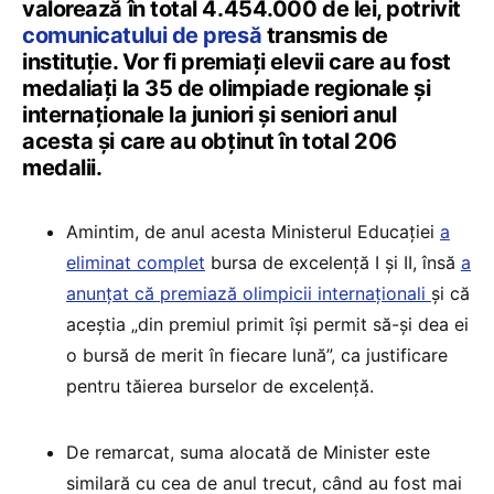
valorează în total 4.454.000 de lei, potrivit
comunicatului de presă
transmis de
instituție. Vor fi premiați elevii care au fost
medaliați la 35 de olimpiade regionale și
internaționale la juniori și seniori anul
acesta și care au obținut în total 206
medalii.
Amintim, de anul acesta Ministerul Educației
a
eliminat complet
bursa de excelență I și II, însă
a
anunțat că premiază olimpicii internaționali
și că
aceștia „din premiul primit își permit să-și dea ei
o bursă de merit în fiecare lună”, ca justificare
pentru tăierea burselor de excelență.
De remarcat, suma alocată de Minister este
similară cu cea de anul trecut, când au fost mai