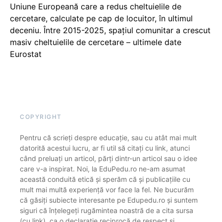
Uniune Europeană care a redus cheltuielile de
cercetare, calculate pe cap de locuitor, în ultimul
deceniu. Între 2015-2025, spațiul comunitar a crescut
masiv cheltuielile de cercetare – ultimele date
Eurostat
COPYRIGHT
Pentru că scrieți despre educație, sau cu atât mai mult
datorită acestui lucru, ar fi util să citați cu link, atunci
când preluați un articol, părți dintr-un articol sau o idee
care v-a inspirat. Noi, la EduPedu.ro ne-am asumat
această conduită etică și sperăm că și publicațiile cu
mult mai multă experiență vor face la fel. Ne bucurăm
că găsiți subiecte interesante pe Edupedu.ro și suntem
siguri că înțelegeți rugămintea noastră de a cita sursa
(cu link), ca o declarație reciprocă de respect și