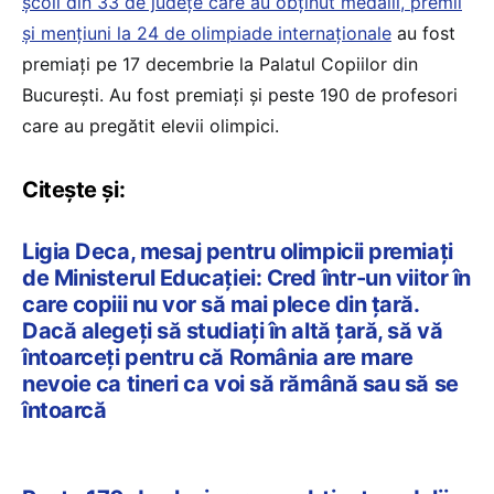
școli din 33 de județe care au obținut medalii, premii
și mențiuni la 24 de olimpiade internaționale
au fost
premiați pe 17 decembrie la Palatul Copiilor din
București. Au fost premiați și peste 190 de profesori
care au pregătit elevii olimpici.
Citește și:
Ligia Deca, mesaj pentru olimpicii premiați
de Ministerul Educației: Cred într-un viitor în
care copiii nu vor să mai plece din țară.
Dacă alegeți să studiați în altă țară, să vă
întoarceți pentru că România are mare
nevoie ca tineri ca voi să rămână sau să se
întoarcă