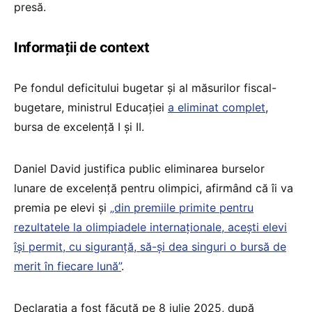
presă.
Informații de context
Pe fondul deficitului bugetar și al măsurilor fiscal-
bugetare, ministrul Educației
a eliminat complet
,
bursa de excelență I și II.
Daniel David justifica public eliminarea burselor
lunare de excelență pentru olimpici, afirmând că îi va
premia pe elevi și
„din premiile primite pentru
rezultatele la olimpiadele internaționale, acești elevi
își permit, cu siguranță, să-și dea singuri o bursă de
merit în fiecare lună”
.
Declarația a fost făcută pe 8 iulie 2025, după