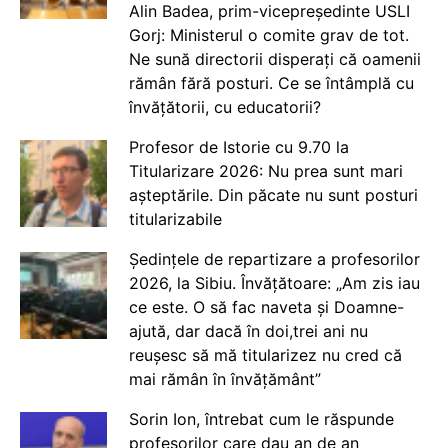
Alin Badea, prim-vicepreședinte USLI
Gorj: Ministerul o comite grav de tot.
Ne sună directorii disperați că oamenii
rămân fără posturi. Ce se întâmplă cu
învățătorii, cu educatorii?
Profesor de Istorie cu 9.70 la
Titularizare 2026: Nu prea sunt mari
așteptările. Din păcate nu sunt posturi
titularizabile
Ședințele de repartizare a profesorilor
2026, la Sibiu. Învățătoare: „Am zis iau
ce este. O să fac naveta și Doamne-
ajută, dar dacă în doi,trei ani nu
reușesc să mă titularizez nu cred că
mai rămân în învățământ”
Sorin Ion, întrebat cum le răspunde
profesorilor care dau an de an