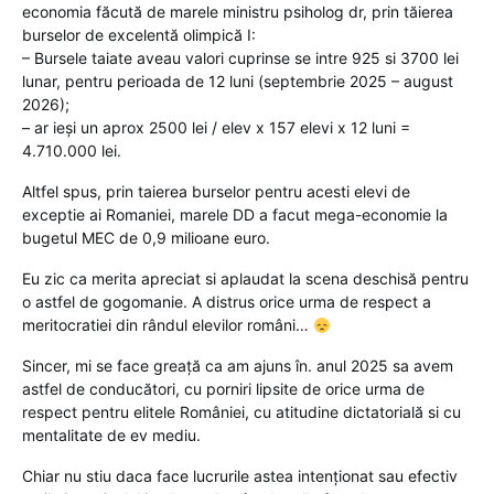
economia făcută de marele ministru psiholog dr, prin tăierea
burselor de excelentă olimpică I:
– Bursele taiate aveau valori cuprinse se intre 925 si 3700 lei
lunar, pentru perioada de 12 luni (septembrie 2025 – august
2026);
– ar ieși un aprox 2500 lei / elev x 157 elevi x 12 luni =
4.710.000 lei.
Altfel spus, prin taierea burselor pentru acesti elevi de
exceptie ai Romaniei, marele DD a facut mega-economie la
bugetul MEC de 0,9 milioane euro.
Eu zic ca merita apreciat si aplaudat la scena deschisă pentru
o astfel de gogomanie. A distrus orice urma de respect a
meritocratiei din rândul elevilor români…
Sincer, mi se face greață ca am ajuns în. anul 2025 sa avem
astfel de conducători, cu porniri lipsite de orice urma de
respect pentru elitele României, cu atitudine dictatorială si cu
mentalitate de ev mediu.
Chiar nu stiu daca face lucrurile astea intenționat sau efectiv