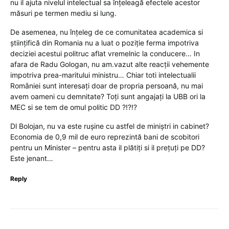
nu il ajuta nivelul intelectual sa înțeleagă efectele acestor
măsuri pe termen mediu si lung.
De asemenea, nu înțeleg de ce comunitatea academica si
științifică din Romania nu a luat o poziție ferma impotriva
deciziei acestui politruc aflat vremelnic la conducere… In
afara de Radu Gologan, nu am.vazut alte reacții vehemente
impotriva prea-maritului ministru… Chiar toti intelectualii
României sunt interesați doar de propria persoană, nu mai
avem oameni cu demnitate? Toți sunt angajați la UBB ori la
MEC si se tem de omul politic DD ?!?!?
Dl Bolojan, nu va este rușine cu astfel de miniștri in cabinet?
Economia de 0,9 mil de euro reprezintă bani de scobitori
pentru un Minister – pentru asta il plătiți si il prețuți pe DD?
Este jenant…
Reply