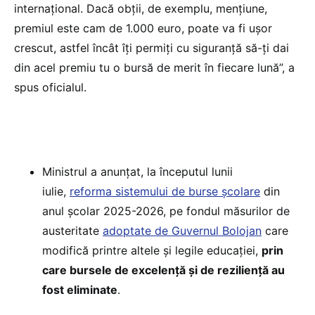
internațional. Dacă obții, de exemplu, mențiune,
premiul este cam de 1.000 euro, poate va fi ușor
crescut, astfel încât îți permiți cu siguranță să-ți dai
din acel premiu tu o bursă de merit în fiecare lună”, a
spus oficialul.
Ministrul a anunțat, la începutul lunii
iulie,
reforma sistemului de burse școlare
din
anul școlar 2025-2026, pe fondul măsurilor de
austeritate
adoptate de Guvernul Bolojan
care
modifică printre altele și legile educației,
prin
care bursele de excelență și de reziliență au
fost eliminate
.