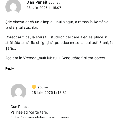
Dan Pansit
spune:
28 iulie 2025 la 15:07
Știe cineva dacă un olimpic, unul singur, a rămas în România,
la sfârșitul studiilor.
Corect ar fi ca, la sfârșitul studiilor, cei care aleg să plece în
străinătate, să fie obligați să practice meseria, cel puți 3 ani, în
Țară…
Așa era în Vremea „mult iubitului Conducător” și era corect…
Reply
spune:
28 iulie 2025 la 18:35
Dsn Pansit,
Va inselati foarte tare.
NU a fost asa niciodata pe vremea