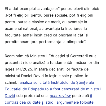
El a dat exemplul „avantajelor” pentru elevii olimpici:
„Pot fi eligibili pentru burse sociale, pot fi eligibili
pentru bursele clasice de merit, au avantaje la
examenul național, au avantaje la înscrierea la
facultate, astfel încât cred că onorăm la cât își
permite acum țara performanța la olimpiade”.
Reamintim că Ministerul Educației și Cercetării nu a
prezentat nicio analiză a fundamentării măsurilor din
legea 141/2025, în afara declarațiilor făcute de
ministrul Daniel David în ieșirile sale publice. În
schimb,
analiza solicitată Institutului de Științe ale
Educației de Edupedu.ro a fost cenzurată de ministrul
David
sub pretextul unui
peer review
pentru că
îi
contrazicea cu date și studii argumentele folosite
.