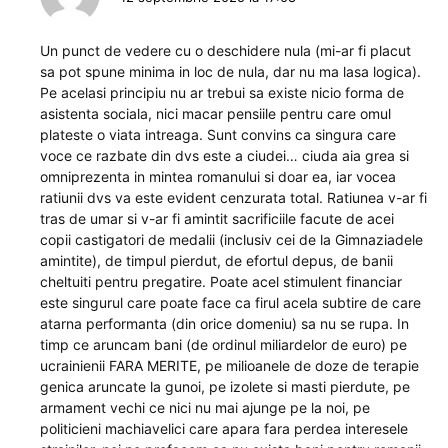
Un punct de vedere cu o deschidere nula (mi-ar fi placut
sa pot spune minima in loc de nula, dar nu ma lasa logica).
Pe acelasi principiu nu ar trebui sa existe nicio forma de
asistenta sociala, nici macar pensiile pentru care omul
plateste o viata intreaga. Sunt convins ca singura care
voce ce razbate din dvs este a ciudei… ciuda aia grea si
omniprezenta in mintea romanului si doar ea, iar vocea
ratiunii dvs va este evident cenzurata total. Ratiunea v-ar fi
tras de umar si v-ar fi amintit sacrificiile facute de acei
copii castigatori de medalii (inclusiv cei de la Gimnaziadele
amintite), de timpul pierdut, de efortul depus, de banii
cheltuiti pentru pregatire. Poate acel stimulent financiar
este singurul care poate face ca firul acela subtire de care
atarna performanta (din orice domeniu) sa nu se rupa. In
timp ce aruncam bani (de ordinul miliardelor de euro) pe
ucrainienii FARA MERITE, pe milioanele de doze de terapie
genica aruncate la gunoi, pe izolete si masti pierdute, pe
armament vechi ce nici nu mai ajunge pe la noi, pe
politicieni machiavelici care apara fara perdea interesele