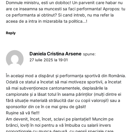
Domnule ministru, esti un dobitoc! Un parvenit care habar nu
are ce inseamna sa muncesti sa faci performanta! Apropos: tu
ce performanta ai obtinut? Si cand intreb, nu ma refer la
aceea de a intra in mizerabila ta politica…!
Reply
Daniela Cristina Arsene
spune:
27 iulie 2025 la 19:01
În același mod a dispărut și performanța sportivă din România.
Odată ce statul a încetat să mai motiveze sportivii, a încetat
să mai subvenționeze cantonamentele, deplasările la
campionate și a lăsat totul în seama părinților (mulți dintre ei
fără situație materială strălucită dar cu copii valoroși!) sau a
sponsorilor din ce în ce mai greu de găsit!
Rușine să vă fie!!!
Am devenit, încet, încet, sclavi pe plantație!! Muncim pe
brânci, loviți în noi pentru a vă îmbuiba cu salarii invers
proporționale cu munca depusă, cu pensii speciale care