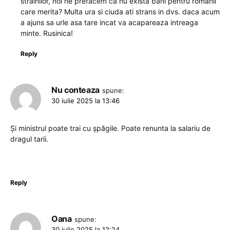
strainilor, noi ne prefacem ca nu exista bani pentru romanii
care merita? Multa ura si ciuda ati strans in dvs. daca acum
a ajuns sa urle asa tare incat va acapareaza intreaga
minte. Rusinica!
Reply
Nu conteaza
spune:
30 iulie 2025 la 13:46
Și ministrul poate trai cu șpăgile. Poate renunta la salariu de
dragul tarii.
Reply
Oana
spune:
30 iulie 2025 la 12:24