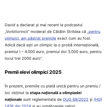
David a declarat și mai recent la podcastul
„Vorbitorincii” moderat de Cătălin Striblea că „
pentru
olimpici, am păstrat premiile
exact cum au fost.
Adică dacă ești un olimpic la o probă internațională,
premiul I – 4.000 euro, premiul doi 3.000 euro, pentru
locul trei 2000 euro”.
Premii elevi olimpici 2025
În prezent, premiile cu plată unică pentru un premiu /
loc obținut la
etapa națională a olimpiadei
naționale
sunt reglementate de
OUG 69/2022
și
(HG)
1.616 din 2024
și au următoarele valori: