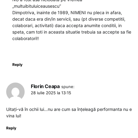
„multuibituluiceausescu”
Dimpotriva, inainte de 1989, NIMENI nu pleca in afara,
decat daca era din/in servicii, sau (pt diverse competitii,
colaborari, activitati) daca accepta anumite conditii, in
speta, cam toti in aceasta situatie trebuia sa accepte sa fie
colaboratori!!
Reply
Florin Ceapa
spune:
28 iulie 2025 la 13:15
Uitați-vă în ochii lui…nu are cum sa înțeleagă performanta nu e
vina lui!
Reply