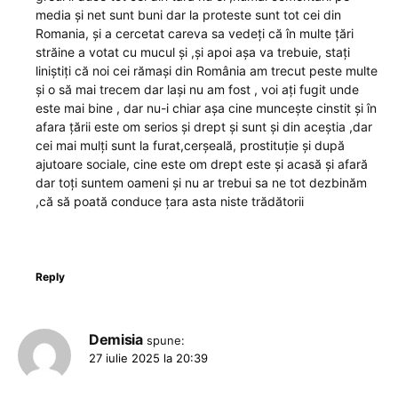
media și net sunt buni dar la proteste sunt tot cei din
Romania, și a cercetat careva sa vedeți că în multe țări
străine a votat cu mucul și ,și apoi așa va trebuie, stați
liniștiți că noi cei rămași din România am trecut peste multe
și o să mai trecem dar lași nu am fost , voi ați fugit unde
este mai bine , dar nu-i chiar așa cine muncește cinstit și în
afara țării este om serios și drept și sunt și din aceștia ,dar
cei mai mulți sunt la furat,cerșeală, prostituție și după
ajutoare sociale, cine este om drept este și acasă și afară
dar toți suntem oameni și nu ar trebui sa ne tot dezbinăm
,că să poată conduce țara asta niste trădătorii
Reply
Demisia
spune:
27 iulie 2025 la 20:39