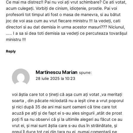
Ce mai ma distrez!! Pai nu voi ați vrut schimbare? Ce ati votat,
acum culegeți. Vorbiți de cinism, idioțenie, prostie. Pai voi
profesorii tot timpul ati fost o masa de manevra, si au bătut
joc de voi asa cum au vrut fiecare ministru !!! Ia vedeți, cati
directori si au dat demisia in urma acestor masuri??? Niciunul,
….. I a sa si dea toti demisia sa vedeți ce percuteaza tovarășul
ministru !!!
Reply
Martinescu Marian
spune:
28 iulie 2025 la 10:23
voi ăștia care tot o țineți că așa cum ați votat ,va meritați
soarta , din păcate niciodată nu a ieșit cine a vrut poporul
și nici după 35 de ani mai sunt oameni că tine care tot
acuză pe alți și de fapt ei s-au ales singurii ,atât de prost
poți fi sa nu observi că și la ultimile alegeri au făcut ce au
vrut ei, și mai sunt ăștia care s-au dus în străinătate, și
greul îl duce tot cei din tara nu ei ,numai comentarii pe