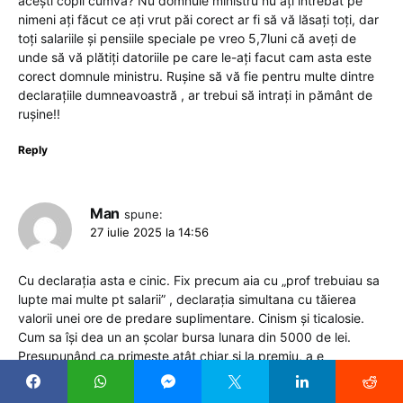
acești copii cumva? Nu domnule ministru nu ați întrebat pe
nimeni ați făcut ce ați vrut păi corect ar fi să vă lăsați toți, dar
toți salariile și pensiile speciale pe vreo 5,7luni că aveți de
unde să vă plătiți datoriile pe care le-ați facut cam asta este
corect domnule ministru. Rușine să vă fie pentru multe dintre
declarațiile dumneavoastră , ar trebui să intrați in pământ de
rușine!!
Reply
Man
spune:
27 iulie 2025 la 14:56
Cu declarația asta e cinic. Fix precum aia cu „prof trebuiau sa
lupte mai multe pt salarii” , declarația simultana cu tăierea
valorii unei ore de predare suplimentare. Cinism și ticalosie.
Cum sa își dea un an școlar bursa lunara din 5000 de lei.
Presupunând ca primește atât chiar și la premiu, a e
îndoielnică treaba.