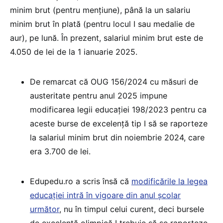
minim brut (pentru mențiune), până la un salariu
minim brut în plată (pentru locul I sau medalie de
aur), pe lună. În prezent, salariul minim brut este de
4.050 de lei de la 1 ianuarie 2025.
De remarcat că OUG 156/2024 cu măsuri de
austeritate pentru anul 2025 impune
modificarea legii educației 198/2023 pentru ca
aceste burse de excelență tip I să se raporteze
la salariul minim brut din noiembrie 2024, care
era 3.700 de lei.
Edupedu.ro a scris însă că
modificările la legea
educației intră în vigoare din anul școlar
următor
, nu în timpul celui curent, deci bursele
de excelență olimpică I trebuie să se raporteze