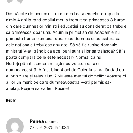
Din păcate domnul ministru nu cred ca a excelat olimpic la
nimic.4 ani la rand copilul meu a trebuit sa primeasca 3 burse
din care dumnealor miniștrii educației au considerat ca trebuie
sa primească doar una. Acum în primul an de Academie nu
primește bursa olumpica deoarece dumnealui considera ca
cele naționale trebuiesc anulate. Să vă fie rușine domnule
ministru! V-ati gândit ca acei bani sunt ai lor sa trăiască? Să își
poată cumpăra ce le este necesar? Normal ca nu.
Nu toți părinții suntem miniștrii cu venituri ca ale
dumneavoastră. A fost bine 4 ani de Colegiu sa va lăudați cu
ei prin ziare și televiziuni ? Nu este meritul domniilor voastre ci
al lor un merit pe care dumneavoastră v-ati permis sa-l
anulați. Rușine sa va fie ! Rusine!
Reply
Penea
spune:
27 iulie 2025 la 16:34