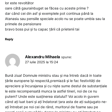
lor este revoltător
oare câtă gaurainbuget se făcea cu aceste prime ?
dar când cei din asf și exemplele pot continua până la
Atanasiu sau pensiile speciale acolo nu se poate umbla sau la
primele de pensionare
bravo boss pui și tu capac țării că prietenii tai
Reply
Alexandru Mihaela
spune:
27 iulie 2025 la 15:24
Bună ziua! Domnule ministru stau și ma întreb dacă in toate
țările europene își respectă,premiază și le fac festivități de
apreciere și încurajarea și cu niște sume destul de substanțiale
le este recompensată munca la astfel tineri, noi de ce nu
putem? Unde este susținerea statului? Voi acolo in guvern
când ați luat bani și ați îndatorat țara asta de ați subjugato ne-
ați întrebat pe noi cei de rând, muritorul de foame sau pe