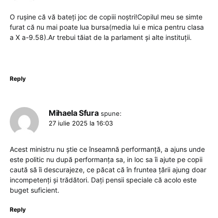
O rușine că vă bateți joc de copiii noștri!Copilul meu se simte
furat că nu mai poate lua bursa(media lui e mica pentru clasa
a X a-9.58).Ar trebui tăiat de la parlament și alte instituții.
Reply
Mihaela Sfura
spune:
27 iulie 2025 la 16:03
Acest ministru nu știe ce înseamnă performanță, a ajuns unde
este politic nu după performanța sa, in loc sa îi ajute pe copii
caută să îi descurajeze, ce păcat că în fruntea țării ajung doar
incompetenți și trădători. Dați pensii speciale că acolo este
buget suficient.
Reply