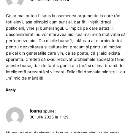
Ce ar mai putea fi spus la asemenea argumente la care râd
toti elevii, așa olimpici cum sunt ei, dar fiti liniștiți dragi
politicieni, vine și bumerangul. Olimpicii pe care astazi ii
desconsiderati nu vor mai avea nici cea mai mică motivație să
performeze aici. Din micile burse își plăteau alte proiecte tot
pentru dezvoltarea și cultura lor, precum și pentru ai motiva
pe cei din generatiile care vin, că se poate, că și aici există
speranță. Credeti că s-au rezolvat problemele societății tăind
aceste burse, dar de fapt izgoniti din țară și ultima brumă de
inteligență prezentă și viitoare. Felicitări domnule ministru…cu
„m” mic de mână!!!!
Reply
Ioana
spune:
30 iulie 2025 la 11:29
Numai pentru declaratiile facute la adresa elevilor de catre