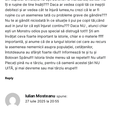
îți e rușine de tine însăți??? Daca ar vedea copiii tăi ce inepții
debitezi și ar vedea cât te înjură lumea,nu crezi că le ar fi
rușine cu un asemenea tată cu probleme grave de gândire???
Nu te ai gândit niciodată în ce situație ii pui pe copii tăi,când
aud in jurul lor că ești înjurat continu??? Daca NU , atunci chiar
ești un Monstru odios pus special să distrugă tot!!! Ști am
învățat ceva foarte important la istorie, chiar e o materie ffff
importantă, și anume că de a lungul istoriei cei care au recurs
la asemenea nemernicii asupra populației, cetățenilor,
întotdeauna au sfârșit foarte rău!!! Informează te și tu și
Bolovan Spânul!!! Istoria tinde mereu să se repete!!! Nu uita!!!
Plecați pină nu e târziu, pentru că oamenii acestei țări NU
UITĂ, și mai devreme sau mai târziu erupe!!!
Reply
Iulian Mosteanu
spune:
27 iulie 2025 la 20:55