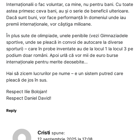
Internaționalii o fac voluntar, ca mine, nu pentru bani. Cu toate
astea primesc ceva bani, au și o serie de beneficii ulterioare.
Dacă sunt buni, vor face performanță în domeniul unde iau
premii internaționale, vor câștiga milioane.
În plus sute de olimpiade, unele penibile (vezi Gimnaziadele
sportive, unde se pleacă in convoi de autocare la diverse
sporturi) – care în probe inventate au de la locul 1 la locul 3 pe
podium doar români. Apoi urlă că vor mii de euro burse
internaționale pentru merite deosebite…
Hai să zicem lucrurilor pe nume – e un sistem putred care
pleacă de jos în sus.
Respect Ilie Bolojan!
Respect Daniel David!
Reply
Cristi
spune:
12 septembrie 2025 la 17:08