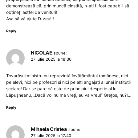
demonstrează că, prin muncă cinstită, n-ați fi fost capabili să
obțineți astfel de venituri!
Așa să vă ajute D-zeu!!!
Reply
NICOLAE
spune:
27 iulie 2025 la 18:30
Tovarășul ministru nu reprezintă învățământul românesc, nici
pe elevi, nici pe profesori și nici pe alți angajați ai unei instituții
școlare! Dar se pare că este de principiul despotic al lui
Lăpușneanu, „Dacă voi nu mă vreți, eu vă vreu!” Grețos, nu?!…
Reply
Mihaela Cristea
spune:
27 iulie 2025 la 17:40