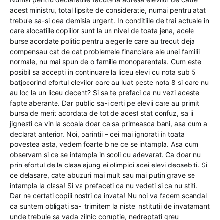
acest ministru, total lipsite de consideratie, numai pentru atat
trebuie sa-si dea demisia urgent. In conditiile de trai actuale in
care alocatiile copiilor sunt la un nivel de toata jena, acele
burse acordate politic pentru alegerile care au trecut deja
compensau cat de cat problemele financiare ale unei familii
normale, nu mai spun de o familie monoparentala. Cum este
posibil sa accepti in continuare la liceu elevi cu nota sub 5
batjocorind efortul elevilor care au luat peste nota 8 si care nu
au loc la un liceu decent? Si sa te prefaci ca nu vezi aceste
fapte aberante. Dar public sa-i certi pe elevii care au primit
bursa de merit acordata de tot de acest stat confuz, sa ii
jignesti ca vin la scoala doar ca sa primeasca bani, asa cum a
declarat anterior. Noi, parintii – cei mai ignorati in toata
povestea asta, vedem foarte bine ce se intampla. Asa cum
observam si ce se intampla in scoli cu adevarat. Ca doar nu
prin efortul de la clasa ajung ei olimpici acei elevi deosebiti. Si
ce delasare, cate abuzuri mai mult sau mai putin grave se
intampla la clasa! Si va prefaceti ca nu vedeti si ca nu stiti.
Dar ne certati copiii nostri ca invata! Nu noi va facem scandal
ca suntem obligati sa-i trimitem la niste institutii de invatamant
unde trebuie sa vada zilnic coruptie, nedreptati greu