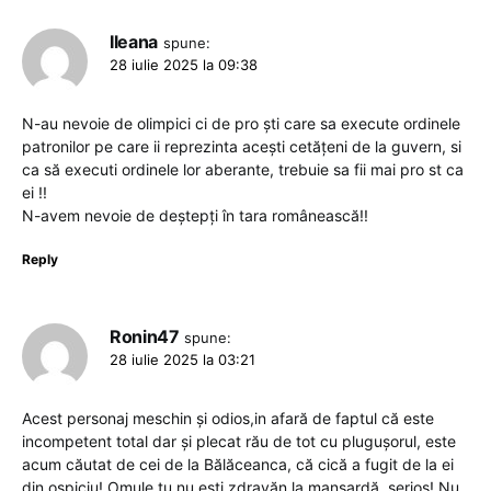
Ileana
spune:
28 iulie 2025 la 09:38
N-au nevoie de olimpici ci de pro ști care sa execute ordinele
patronilor pe care ii reprezinta acești cetățeni de la guvern, si
ca să executi ordinele lor aberante, trebuie sa fii mai pro st ca
ei !!
N-avem nevoie de deștepți în tara românească!!
Reply
Ronin47
spune:
28 iulie 2025 la 03:21
Acest personaj meschin și odios,in afară de faptul că este
incompetent total dar și plecat rău de tot cu plugușorul, este
acum căutat de cei de la Bălăceanca, că cică a fugit de la ei
din ospiciu! Omule,tu nu ești zdravăn la mansardă, serios! Nu