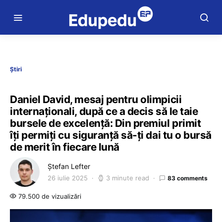
Știri
Daniel David, mesaj pentru olimpicii
internaționali, după ce a decis să le taie
bursele de excelență: Din premiul primit
îți permiți cu siguranță să-ți dai tu o bursă
de merit în fiecare lună
Ștefan Lefter
26 iulie 2025
3 minute read
83 comments
79.500 de vizualizări