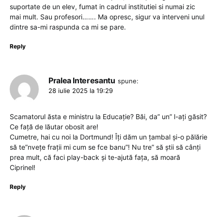
suportate de un elev, fumat in cadrul institutiei si numai zic
mai mult. Sau profesori……. Ma opresc, sigur va interveni unul
dintre sa-mi raspunda ca mi se pare.
Reply
Pralea Interesantu
spune:
28 iulie 2025 la 19:29
Scamatorul ăsta e ministru la Educație? Băi, da” un” l-ați găsit?
Ce față de lăutar obosit are!
Cumetre, hai cu noi la Dortmund! Îți dăm un țambal și-o pălărie
să te”nvețe frații mi cum se fce banu”! Nu tre” să știi să cânți
prea mult, că faci play-back și te-ajută fața, să moară
Ciprinel!
Reply