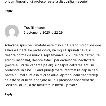
oricum timpul unui profesor este la dispoziția meseriei.
Reply
Teofil
spune:
6 octombrie 2025 la 22:29
Adevărul spus pe jumătate este minciună. Când vorbiți despre
salariile lunare ale profesorilor, vă rog să spuneți ceva și
despre norma de muncă săptămânală (< 20 de ore petrecute
efectiv înșcoală), despre totalul perioadelor de inactivitate
(peste 4 luni de vacanță pe an) și despre calitatea actului
profesoral în sine… Când puneți toate informațiile cap la cap…
parcă nu mai sunt așa mici salariile. Apropo, cam cât credeți
că este salariul de angajare al unui proaspăt absolvent de
liceu sau al unuia de facultate în mediul privat?
Reply