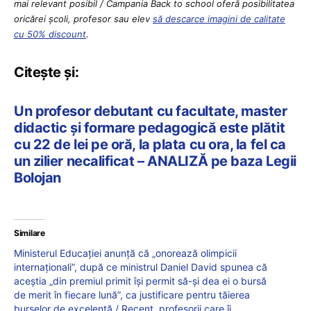
mai relevant posibil / Campania Back to school oferă posibilitatea
oricărei școli, profesor sau elev
să descarce imagini de calitate
cu 50% discount
.
Citește și:
Un profesor debutant cu facultate, master
didactic și formare pedagogică este plătit
cu 22 de lei pe oră, la plata cu ora, la fel ca
un zilier necalificat – ANALIZĂ pe baza Legii
Bolojan
Similare
Ministerul Educației anunță că „onorează olimpicii
internaționali”, după ce ministrul Daniel David spunea că
aceștia „din premiul primit își permit să-și dea ei o bursă
de merit în fiecare lună”, ca justificare pentru tăierea
burselor de excelență / Recent, profesorii care îi