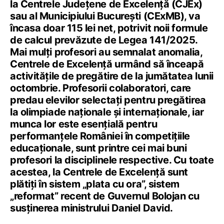
la Centrele Județene de Excelență (CJEx)
sau al Municipiului București (CExMB), va
încasa doar 115 lei net, potrivit noii formule
de calcul prevăzute de Legea 141/2025.
Mai mulți profesori au semnalat anomalia,
Centrele de Excelență urmând să înceapă
activitățile de pregătire de la jumătatea lunii
octombrie. Profesorii colaboratori, care
predau elevilor selectați pentru pregătirea
la olimpiade naționale și internaționale, iar
munca lor este esențială pentru
performanțele României în competițiile
educaționale, sunt printre cei mai buni
profesori la disciplinele respective. Cu toate
acestea, la Centrele de Excelență sunt
plătiți în sistem „plata cu ora”, sistem
„reformat” recent de Guvernul Bolojan cu
susținerea ministrului Daniel David.