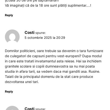
școală 30 de ore pe săptămână!!!
Vă imaginați că de la 18 ore sunt plătiți suplimentar….!
Reply
Costi
spune:
5 octombrie 2025 la 20:29
Domnilor politicieni, oare trebuie sa devenim o tara furnizoare
de culegatori de capsuni pentru vest-europeni? Dupa modul
in care este tratati invatamantul asta reiese. Hai sa inchidem
granitele scolare si copiii dumneavostra sa nu mai poata
studia in afara tarii, sa vedem daca mai ganditi asa. Rusine.
Taiati de la principalul domeniu de la stat care produce
dezvoltarea unei tari.
Reply
Costi
spune: