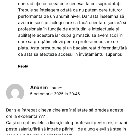
contradicție cu ceea ce e necesar la cei supradotați.
Trebuie sa înțelegem odată ca nu putem cere tuturor
performanta de un anumit nivel. Dar asta înseamnă să
avem în scoli psihologi care sa facă orientare școlară și
profesionala în funcție de aptitudinile intelectuale și
abilitățile acestora iar după gimnaziu sa avem scoli în
care sa pregătim elevii pentru profesii necesare oe
piata. Asta presupune și un bacalaureat diferențiat,fără
ca asta sa afecteze accesul în învățământul superior.
Reply
Anonim
spune:
5 octombrie 2025 la 20:46
Dar s-a întrebat cineva cine are întâietate să predea aceste
ore la excelență ???
Ca și cu opționalele la liceu,le aleg orofesorii pentru niște bani
peste salariu,fără să întrebe părinții, de ajung elevii să stea in