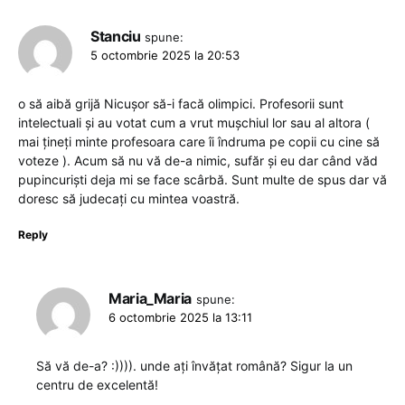
Stanciu
spune:
5 octombrie 2025 la 20:53
o să aibă grijă Nicușor să-i facă olimpici. Profesorii sunt
intelectuali și au votat cum a vrut mușchiul lor sau al altora (
mai țineți minte profesoara care îi îndruma pe copii cu cine să
voteze ). Acum să nu vă de-a nimic, sufăr și eu dar când văd
pupincuriști deja mi se face scârbă. Sunt multe de spus dar vă
doresc să judecați cu mintea voastră.
Reply
Maria_Maria
spune:
6 octombrie 2025 la 13:11
Să vă de-a? :)))). unde ați învățat română? Sigur la un
centru de excelentă!