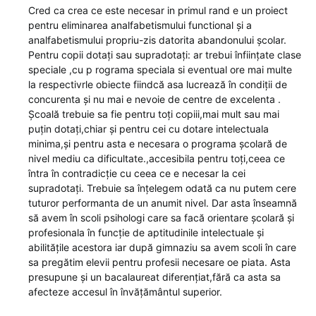
Cred ca crea ce este necesar in primul rand e un proiect
pentru eliminarea analfabetismului functional și a
analfabetismului propriu-zis datorita abandonului școlar.
Pentru copii dotați sau supradotați: ar trebui înființate clase
speciale ,cu p rograma speciala si eventual ore mai multe
la respectivrle obiecte fiindcă asa lucrează în condiții de
concurenta și nu mai e nevoie de centre de excelenta .
Școală trebuie sa fie pentru toți copiii,mai mult sau mai
puțin dotați,chiar și pentru cei cu dotare intelectuala
minima,și pentru asta e necesara o programa școlară de
nivel mediu ca dificultate.,accesibila pentru toți,ceea ce
întra în contradicție cu ceea ce e necesar la cei
supradotați. Trebuie sa înțelegem odată ca nu putem cere
tuturor performanta de un anumit nivel. Dar asta înseamnă
să avem în scoli psihologi care sa facă orientare școlară și
profesionala în funcție de aptitudinile intelectuale și
abilitățile acestora iar după gimnaziu sa avem scoli în care
sa pregătim elevii pentru profesii necesare oe piata. Asta
presupune și un bacalaureat diferențiat,fără ca asta sa
afecteze accesul în învățământul superior.