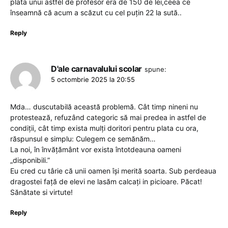
plata unui astfel de profesor era de 150 de lei,ceea ce
înseamnă că acum a scăzut cu cel puțin 22 la sută..
Reply
D'ale carnavalului scolar
spune:
5 octombrie 2025 la 20:55
Mda… duscutabilă această problemă. Cât timp nineni nu
protestează, refuzând categoric să mai predea in astfel de
condiții, cât timp exista mulți doritori pentru plata cu ora,
răspunsul e simplu: Culegem ce semănăm…
La noi, în învățământ vor exista întotdeauna oameni
„disponibili.”
Eu cred cu târie că unii oamen își merită soarta. Sub perdeaua
dragostei față de elevi ne lasăm calcați in picioare. Păcat!
Sănătate si virtute!
Reply