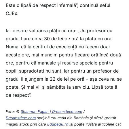
Este o lipsă de respect infernală”, continuă șeful
CJEx.
Iar despre valoarea plății cu ora: „Un profesor cu
gradul I are circa 30 de lei pe oră la plata cu ora.
Numai că la centrul de excelență nu facem doar
aceste ore, mai muncim pentru fiecare oră încă două
ore, pentru că manuale și resurse speciale pentru
copiii supradotați nu sunt. Iar pentru un profesor de
gradul II ajungem la 22 de lei pe oră – așa ceva nu se
poate. Și mai vii și sâmbăta la serviciu. Lipsă totală
de respect”.
Foto: ©
Shannon Fagan | Dreamstime.com
/
Dreamstime.com
sprijină educaţia din România şi oferă gratuit
imagini stock prin care
Edupedu.ro
îşi poate ilustra articolele cât