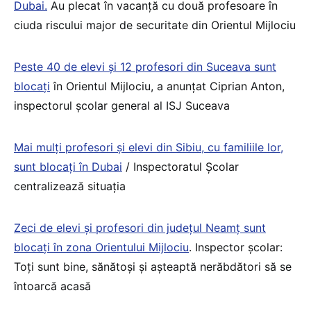
Dubai.
Au plecat în vacanță cu două profesoare în
ciuda riscului major de securitate din Orientul Mijlociu
Peste 40 de elevi și 12 profesori din Suceava sunt
blocați
în Orientul Mijlociu, a anunțat Ciprian Anton,
inspectorul școlar general al ISJ Suceava
Mai mulți profesori și elevi din Sibiu, cu familiile lor,
sunt blocați în Dubai
/ Inspectoratul Școlar
centralizează situația
Zeci de elevi și profesori din județul Neamț sunt
blocați în zona Orientului Mijlociu
. Inspector școlar:
Toți sunt bine, sănătoși și așteaptă nerăbdători să se
întoarcă acasă