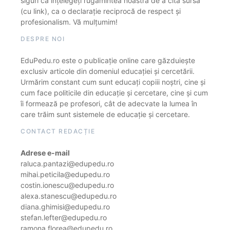
siguri că înțelegeți rugămintea noastră de a cita sursa
(cu link), ca o declarație reciprocă de respect și
profesionalism. Vă mulțumim!
DESPRE NOI
EduPedu.ro este o publicație online care găzduiește
exclusiv articole din domeniul educației și cercetării.
Urmărim constant cum sunt educați copiii noștri, cine și
cum face politicile din educație și cercetare, cine și cum
îi formează pe profesori, cât de adecvate la lumea în
care trăim sunt sistemele de educație și cercetare.
CONTACT REDACȚIE
Adrese e-mail
raluca.pantazi@edupedu.ro
mihai.peticila@edupedu.ro
costin.ionescu@edupedu.ro
alexa.stanescu@edupedu.ro
diana.ghimisi@edupedu.ro
stefan.lefter@edupedu.ro
ramona.florea@edupedu.ro