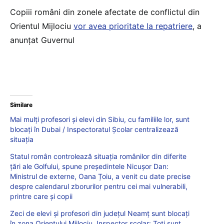
Copiii români din zonele afectate de conflictul din
Orientul Mijlociu
vor avea prioritate la repatriere
, a
anunțat Guvernul
Similare
Mai mulți profesori și elevi din Sibiu, cu familiile lor, sunt
blocați în Dubai / Inspectoratul Școlar centralizează
situația
Statul român controlează situația românilor din diferite
țări ale Golfului, spune președintele Nicușor Dan:
Ministrul de externe, Oana Țoiu, a venit cu date precise
despre calendarul zborurilor pentru cei mai vulnerabili,
printre care și copii
Zeci de elevi și profesori din județul Neamț sunt blocați
în zona Orientului Mijlociu. Inspector școlar: Toți sunt