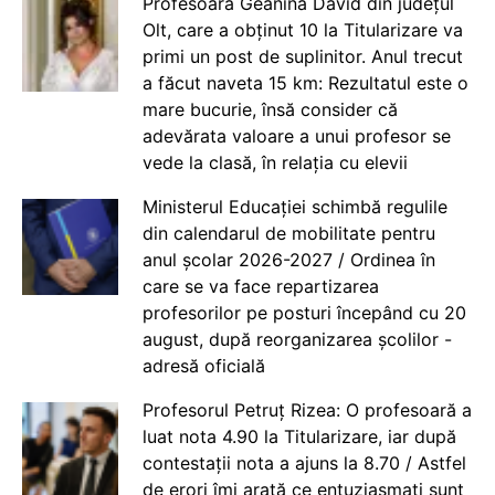
Profesoara Geanina David din județul
Olt, care a obținut 10 la Titularizare va
primi un post de suplinitor. Anul trecut
a făcut naveta 15 km: Rezultatul este o
mare bucurie, însă consider că
adevărata valoare a unui profesor se
vede la clasă, în relația cu elevii
Ministerul Educației schimbă regulile
din calendarul de mobilitate pentru
anul școlar 2026-2027 / Ordinea în
care se va face repartizarea
profesorilor pe posturi începând cu 20
august, după reorganizarea școlilor -
adresă oficială
Profesorul Petruț Rizea: O profesoară a
luat nota 4.90 la Titularizare, iar după
contestații nota a ajuns la 8.70 / Astfel
de erori îmi arată ce entuziasmați sunt