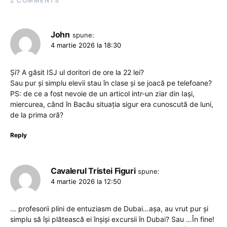
2 COMMENTS
John
spune:
4 martie 2026 la 18:30
Și? A găsit ISJ ul doritori de ore la 22 lei?
Sau pur și simplu elevii stau în clase și se joacă pe telefoane?
PS: de ce a fost nevoie de un articol intr-un ziar din Iași,
miercurea, când în Bacău situația sigur era cunoscută de luni,
de la prima oră?
Reply
Cavalerul Tristei Figuri
spune:
4 martie 2026 la 12:50
… profesorii plini de entuziasm de Dubai…așa, au vrut pur și
simplu să își plătească ei înșiși excursii în Dubai? Sau …În fine!