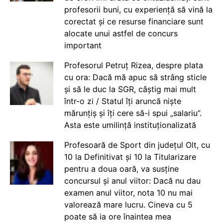
profesorii buni, cu experiență să vină la
corectat și ce resurse financiare sunt
alocate unui astfel de concurs
important
Profesorul Petruț Rizea, despre plata
cu ora: Dacă mă apuc să strâng sticle
și să le duc la SGR, câștig mai mult
într-o zi / Statul îți aruncă niște
mărunțiș și îți cere să-i spui „salariu”.
Asta este umilință instituționalizată
Profesoară de Sport din județul Olt, cu
10 la Definitivat și 10 la Titularizare
pentru a doua oară, va susține
concursul și anul viitor: Dacă nu dau
examen anul viitor, nota 10 nu mai
valorează mare lucru. Cineva cu 5
poate să ia ore înaintea mea