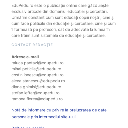
EduPedu.ro este o publicație online care găzduiește
exclusiv articole din domeniul educației și cercetării.
Urmărim constant cum sunt educați copiii noștri, cine și
cum face politicile din educație și cercetare, cine și cum
îi formează pe profesori, cât de adecvate la lumea în
care trăim sunt sistemele de educație și cercetare.
CONTACT REDACȚIE
Adrese e-mail
raluca.pantazi@edupedu.ro
mihai.peticila@edupedu.ro
costin.ionescu@edupedu.ro
alexa.stanescu@edupedu.ro
diana.ghimisi@edupedu.ro
stefan.lefter@edupedu.ro
ramona.florea@edupedu.ro
Notă de informare cu privire la prelucrarea de date
personale prin intermediul site-ului