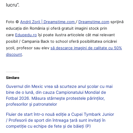
lucru”.
Foto ©
Andrii Zorii | Dreamstime.com
/
Dreamstime.com
sprijină
educaţia din România şi oferă gratuit imagini stock prin
care
Edupedu.ro
îşi poate ilustra articolele cât mai relevant
posibil / Campania Back to school oferă posibilitatea oricărei
școli, profesor sau elev
să descarce imagini de calitate cu 50%
discount
.
Similare
Guvernul din Mexic vrea să scurteze anul școlar cu mai
bine de o lună, din cauza Campionatului Mondial de
Fotbal 2026. Măsura stârnește protestele părinților,
profesorilor și patronatelor
Fluier de start într-o nouă ediție a Cupei Tymbark Junior
/ Profesorii de sport din întreaga țară sunt invitați în
competiție cu echipe de fete și de băieți (P)