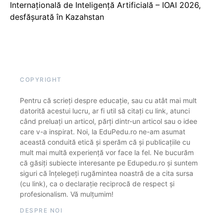
Internațională de Inteligență Artificială – IOAI 2026,
desfășurată în Kazahstan
COPYRIGHT
Pentru că scrieți despre educație, sau cu atât mai mult
datorită acestui lucru, ar fi util să citați cu link, atunci
când preluați un articol, părți dintr-un articol sau o idee
care v-a inspirat. Noi, la EduPedu.ro ne-am asumat
această conduită etică și sperăm că și publicațiile cu
mult mai multă experiență vor face la fel. Ne bucurăm
că găsiți subiecte interesante pe Edupedu.ro și suntem
siguri că înțelegeți rugămintea noastră de a cita sursa
(cu link), ca o declarație reciprocă de respect și
profesionalism. Vă mulțumim!
DESPRE NOI