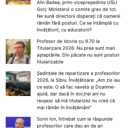
Alin Badea, prim-vicepreședinte USLI
Gorj: Ministerul o comite grav de tot.
Ne sună directorii disperați că oamenii
rămân fără posturi. Ce se întâmplă cu
învățătorii, cu educatorii?
Profesor de Istorie cu 9.70 la
Titularizare 2026: Nu prea sunt mari
așteptările. Din păcate nu sunt posturi
titularizabile
Ședințele de repartizare a profesorilor
2026, la Sibiu. Învățătoare: „Am zis iau
ce este. O să fac naveta și Doamne-
ajută, dar dacă în doi,trei ani nu
reușesc să mă titularizez nu cred că
mai rămân în învățământ”
Sorin Ion, întrebat cum le răspunde
profesorilor care dau an de an