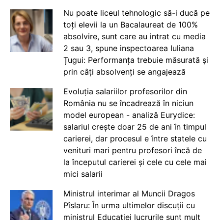
Nu poate liceul tehnologic să-i ducă pe
toți elevii la un Bacalaureat de 100%
absolvire, sunt care au intrat cu media
2 sau 3, spune inspectoarea Iuliana
Țugui: Performanța trebuie măsurată și
prin câți absolvenți se angajează
Evoluția salariilor profesorilor din
România nu se încadrează în niciun
model european - analiză Eurydice:
salariul crește doar 25 de ani în timpul
carierei, dar procesul e între statele cu
venituri mari pentru profesori încă de
la începutul carierei și cele cu cele mai
mici salarii
Ministrul interimar al Muncii Dragos
Pîslaru: În urma ultimelor discuții cu
ministrul Educației lucrurile sunt mult