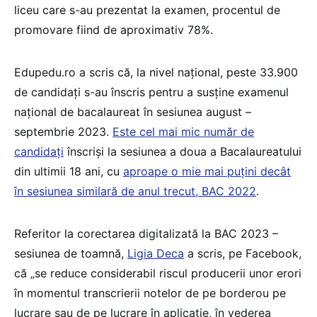
liceu care s-au prezentat la examen, procentul de
promovare fiind de aproximativ 78%.
Edupedu.ro a scris că, la nivel național, peste 33.900
de candidați s-au înscris pentru a susține examenul
național de bacalaureat în sesiunea august –
septembrie 2023.
Este cel mai mic număr de
candidați
înscriși la sesiunea a doua a Bacalaureatului
din ultimii 18 ani, cu
aproape o mie mai puțini decât
în sesiunea similară de anul trecut, BAC 2022
.
Referitor la corectarea digitalizată la BAC 2023 –
sesiunea de toamnă,
Ligia Deca
a scris, pe Facebook,
că „se reduce considerabil riscul producerii unor erori
în momentul transcrierii notelor de pe borderou pe
lucrare sau de pe lucrare în aplicație, în vederea