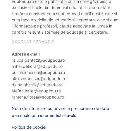
EduPedu.ro este o publicație online care găzduiește
exclusiv articole din domeniul educației și cercetării.
Urmărim constant cum sunt educați copiii noștri, cine și
cum face politicile din educație și cercetare, cine și cum
îi formează pe profesori, cât de adecvate la lumea în
care trăim sunt sistemele de educație și cercetare.
CONTACT REDACȚIE
Adrese e-mail
raluca.pantazi@edupedu.ro
mihai.peticila@edupedu.ro
costin.ionescu@edupedu.ro
alexa.stanescu@edupedu.ro
diana.ghimisi@edupedu.ro
stefan.lefter@edupedu.ro
ramona.florea@edupedu.ro
Notă de informare cu privire la prelucrarea de date
personale prin intermediul site-ului
Politica de cookie