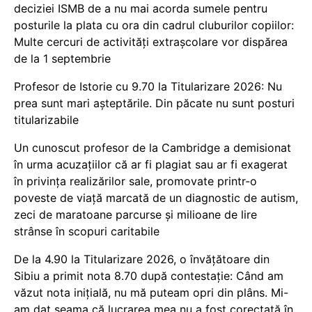
deciziei ISMB de a nu mai acorda sumele pentru
posturile la plata cu ora din cadrul cluburilor copiilor:
Multe cercuri de activități extrașcolare vor dispărea
de la 1 septembrie
Profesor de Istorie cu 9.70 la Titularizare 2026: Nu
prea sunt mari așteptările. Din păcate nu sunt posturi
titularizabile
Un cunoscut profesor de la Cambridge a demisionat
în urma acuzațiilor că ar fi plagiat sau ar fi exagerat
în privința realizărilor sale, promovate printr-o
poveste de viață marcată de un diagnostic de autism,
zeci de maratoane parcurse și milioane de lire
strânse în scopuri caritabile
De la 4.90 la Titularizare 2026, o învățătoare din
Sibiu a primit nota 8.70 după contestație: Când am
văzut nota inițială, nu mă puteam opri din plâns. Mi-
am dat seama că lucrarea mea nu a fost corectată în