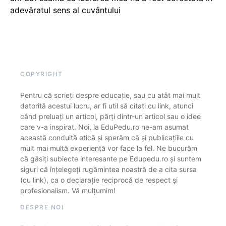
adevăratul sens al cuvântului
COPYRIGHT
Pentru că scrieți despre educație, sau cu atât mai mult
datorită acestui lucru, ar fi util să citați cu link, atunci
când preluați un articol, părți dintr-un articol sau o idee
care v-a inspirat. Noi, la EduPedu.ro ne-am asumat
această conduită etică și sperăm că și publicațiile cu
mult mai multă experiență vor face la fel. Ne bucurăm
că găsiți subiecte interesante pe Edupedu.ro și suntem
siguri că înțelegeți rugămintea noastră de a cita sursa
(cu link), ca o declarație reciprocă de respect și
profesionalism. Vă mulțumim!
DESPRE NOI