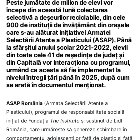
Peste jumătate de milion de elevi vor
începe din această lună colectarea
selectivă a deșeurilor reciclabile, din cele
900 de instituții de învățământ din orașele
care s-au alăturat inițiativei Armatei
Selectării Atente a Plasticului (ASAP). Până
la sfârșitul anului școlar 2021-2022, elevii
din toate cele 41 de reședințe de județ și
din Capitală vor interacționa cu programul,
urmând ca acesta să fie implementat la
nivelul întregii țări până în 2025, după cum
se arată în documentul menționat.
ASAP România
(Armata Selectării Atente a
Plasticului), programul de responsabilitate socială
inițiat de Fundația
The Institute
și susținut de Lidl
România, care urmărește să genereze schimbare în
comportamentul adolescenților față de plastic și față