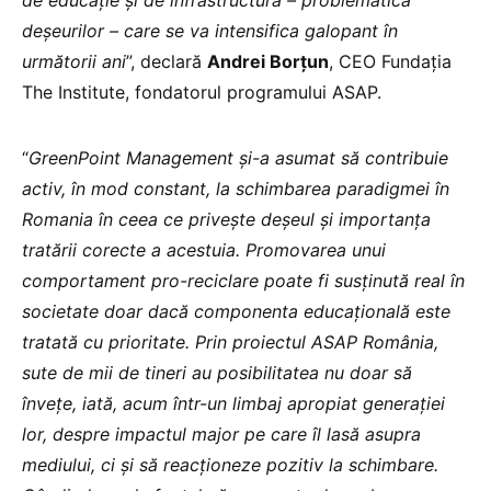
de educație și de infrastructură – problematica
deșeurilor – care se va intensifica galopant în
următorii ani
”, declară
Andrei Borțun
, CEO Fundația
The Institute, fondatorul programului ASAP.
“
GreenPoint Management și-a asumat să contribuie
activ, în mod constant, la schimbarea paradigmei în
Romania în ceea ce privește deșeul și importanța
tratării corecte a acestuia. Promovarea unui
comportament pro-reciclare poate fi susținută real în
societate doar dacă componenta educațională este
tratată cu prioritate. Prin proiectul ASAP România,
sute de mii de tineri au posibilitatea nu doar să
învețe, iată, acum într-un limbaj apropiat generației
lor, despre impactul major pe care îl lasă asupra
mediului, ci și să reacționeze pozitiv la schimbare.