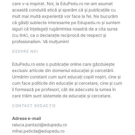
care v-a inspirat. Noi, la EduPedu.ro ne-am asumat
această conduită etică și sperăm că și publicațiile cu
mult mai multă experiență vor face la fel. Ne bucurăm
că găsiți subiecte interesante pe Edupedu.ro și suntem
siguri că înțelegeți rugămintea noastră de a cita sursa
(cu link), ca o declarație reciprocă de respect și
profesionalism. Vă mulțumim!
DESPRE NOI
EduPedu.ro este o publicație online care găzduiește
exclusiv articole din domeniul educației și cercetării.
Urmărim constant cum sunt educați copiii noștri, cine și
cum face politicile din educație și cercetare, cine și cum
îi formează pe profesori, cât de adecvate la lumea în
care trăim sunt sistemele de educație și cercetare.
CONTACT REDACȚIE
Adrese e-mail
raluca.pantazi@edupedu.ro
mihai.peticila@edupedu.ro