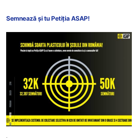
S
emnează și tu Petiția ASAP!