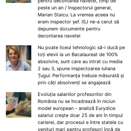
pentru decontarea navetei, timp de
peste un an / Inspectorul general,
Marian Staicu: La vremea aceea nu
eram inspector șef. ISJ ne-a cerut să
depunem documente pentru
decontarea navetei
Nu poate liceul tehnologic să-i ducă pe
toți elevii la un Bacalaureat de 100%
absolvire, sunt care au intrat cu media
2 sau 3, spune inspectoarea Iuliana
Țugui: Performanța trebuie măsurată și
prin câți absolvenți se angajează
Evoluția salariilor profesorilor din
România nu se încadrează în niciun
model european - analiză Eurydice:
salariul crește doar 25 de ani în timpul
carierei, dar procesul e între statele cu
venituri mari pentru profesori încă de