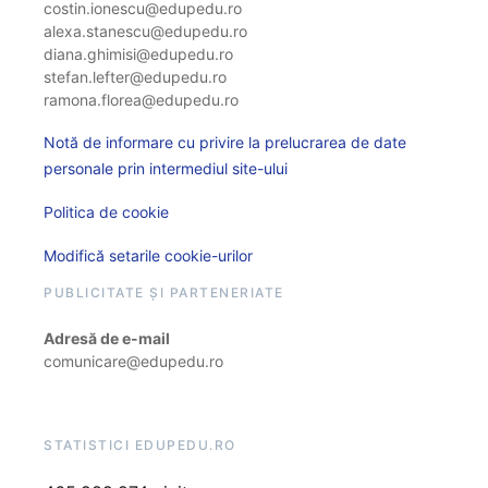
costin.ionescu@edupedu.ro
alexa.stanescu@edupedu.ro
diana.ghimisi@edupedu.ro
stefan.lefter@edupedu.ro
ramona.florea@edupedu.ro
Notă de informare cu privire la prelucrarea de date
personale prin intermediul site-ului
Politica de cookie
Modifică setarile cookie-urilor
PUBLICITATE ȘI PARTENERIATE
Adresă de e-mail
comunicare@edupedu.ro
STATISTICI EDUPEDU.RO